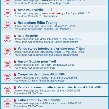
Dernier message par
LANDERIBA
«
lun. 15 juin 2026 21:33
u
u
a
Posté dans
Confort Sanitaires Chauffage Froid
m
v
g
e
e
e
N
Avez vous vérifié ......?
s
a
o
s
Dernier message par
forumeribatouring
«
lun. 1 juin 2026 16:11
u
u
a
Posté dans
Conseils d'Eribamaniacs
m
v
g
e
e
e
N
Réparations Eriba Touring
s
a
o
s
Dernier message par
Patt
«
sam. 30 mai 2026 22:36
u
u
a
Posté dans
Carrosserie Plancher Toit Rehausse
m
v
g
e
e
e
N
rails de porte
s
a
o
s
Dernier message par
vieux.lion
«
mar. 26 mai 2026 14:45
u
u
a
Posté dans
Accessoires intérieur Sellerie Rangements
m
v
g
e
e
e
N
Vends stores intérieurs d'origine pour Triton
s
a
o
s
Dernier message par
IZHJupiter3
«
mar. 19 mai 2026 14:59
u
u
a
Posté dans
Accessoires intérieur Sellerie Rangements
m
v
g
e
e
e
N
Auvent Soplair pour Troll
s
a
o
s
Dernier message par
Patt
«
dim. 10 mai 2026 13:50
u
u
a
Posté dans
Accessoires extérieurs
m
v
g
e
e
e
N
Coupelles de friction AKS 3004
s
a
o
s
Dernier message par
Feeling
«
mar. 5 mai 2026 16:56
u
u
a
Posté dans
Châssis Timon Essieu Attelage
m
v
g
e
e
e
N
Vends coussins dinette arrière Eriba Triton 430 GT 2006
s
a
o
s
Dernier message par
Eribaba
«
lun. 16 mars 2026 17:05
u
u
a
Posté dans
ERIBA Triton
m
v
g
e
e
e
N
Eriba Triton BST de tintin50
s
a
o
s
Dernier message par
tintin50
«
sam. 14 mars 2026 06:38
u
u
a
Posté dans
ERIBA Triton
m
v
g