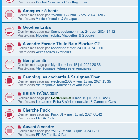
g
u
Posté dans
Confort Sanitaires Chauffage Froid
m
e
v
e
e
N
Arnaqueur à banir.
s
a
o
s
Dernier message par
Yolande95
«
mar. 5 nov. 2024 16:06
u
u
a
Posté dans
Vol de véhicules & Arnaques
m
v
g
e
e
e
N
Goodies Eriba
s
a
o
s
Dernier message par
Sunnypuckette
«
mar. 24 sept. 2024 14:32
u
u
a
Posté dans
Modèles réduits, Maquettes & Goodies
m
v
g
e
e
e
N
A vendre Façade Thule Rain Blocker G2
s
a
o
s
Dernier message par
bonabri22
«
mer. 24 juil. 2024 19:46
u
u
a
Posté dans
Accessoires extérieurs
m
v
g
e
e
e
N
Bon plan 86
s
a
o
s
Dernier message par
Mymiloo
«
lun. 15 juil. 2024 20:36
u
u
a
Posté dans
Vie régionale, Adresses et Annuaires
m
v
g
e
e
e
N
Camping les cochards à St aignan/Cher
s
a
o
s
Dernier message par
electronn2002
«
ven. 12 juil. 2024 13:35
u
u
a
Posté dans
Vie régionale, Adresses et Annuaires
m
v
g
e
e
e
N
ERIBA TAÏGA 1984
s
a
o
s
Dernier message par
LANDERIBA
«
mer. 10 juil. 2024 10:23
u
u
a
Posté dans
Les autres Eriba & séries spéciales & Camping-Cars
m
v
g
e
e
e
N
Cherche Puck
s
a
o
s
Dernier message par
Puck 81
«
mer. 10 juil. 2024 08:42
u
u
a
Posté dans
ERIBA Puck
m
v
g
e
e
e
N
Auvent à vendre
s
a
o
s
Dernier message par
YVESF
«
dim. 30 juin 2024 17:00
u
u
a
Posté dans
ERIBA Familia & Pan
m
v
g
e