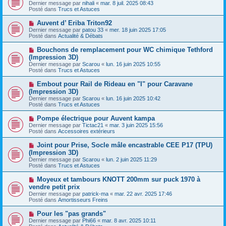
o
s
Dernier message par
nihali
«
mar. 8 juil. 2025 08:43
u
u
a
Posté dans
Trucs et Astuces
m
v
g
e
e
e
N
Auvent d’ Eriba Triton92
s
a
o
s
Dernier message par
patou 33
«
mer. 18 juin 2025 17:05
u
u
a
Posté dans
Actualité & Débats
m
v
g
e
e
e
N
Bouchons de remplacement pour WC chimique Tethford
s
a
o
s
(Impression 3D)
u
u
a
Dernier message par
m
Scarou
«
lun. 16 juin 2025 10:55
v
g
Posté dans
e
Trucs et Astuces
e
e
s
a
s
N
Embout pour Rail de Rideau en "I" pour Caravane
u
a
o
(Impression 3D)
m
g
u
e
Dernier message par
Scarou
«
lun. 16 juin 2025 10:42
e
v
s
Posté dans
Trucs et Astuces
e
s
a
a
N
Pompe électrique pour Auvent kampa
u
g
o
Dernier message par
m
Tictac21
«
mar. 3 juin 2025 15:56
e
u
Posté dans
e
Accessoires extérieurs
v
s
e
s
N
Joint pour Prise, Socle mâle encastrable CEE P17 (TPU)
a
a
o
(Impression 3D)
u
g
u
Dernier message par
m
Scarou
«
lun. 2 juin 2025 11:29
e
v
Posté dans
e
Trucs et Astuces
e
s
a
s
N
Moyeux et tambours KNOTT 200mm sur puck 1970 à
u
a
o
vendre petit prix
m
g
u
e
Dernier message par
patrick-ma
«
mar. 22 avr. 2025 17:46
e
v
s
Posté dans
Amortisseurs Freins
e
s
a
a
N
Pour les "pas grands"
u
g
o
Dernier message par
m
Phi66
«
mar. 8 avr. 2025 10:11
e
u