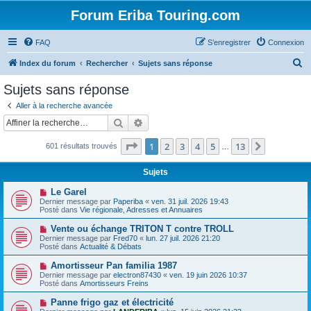
Forum Eriba Touring.com
FAQ
S’enregistrer
Connexion
R
Index du forum
Rechercher
Sujets sans réponse
e
Sujets sans réponse
c
Aller à la recherche avancée
h
Rechercher
Recherche avancée
e
Page
1
sur
13
1
2
3
4
5
13
Suivante
601 résultats trouvés
r
…
c
Sujets
h
N
Le Garel
e
o
Dernier message par
Paperiba
«
ven. 31 juil. 2026 19:43
u
Posté dans
Vie régionale, Adresses et Annuaires
r
v
e
N
Vente ou échange TRITON T contre TROLL
a
o
Dernier message par
Fred70
«
lun. 27 juil. 2026 21:20
u
u
Posté dans
Actualité & Débats
m
v
e
e
N
Amortisseur Pan familia 1987
s
a
o
s
Dernier message par
electron87430
«
ven. 19 juin 2026 10:37
u
u
a
Posté dans
Amortisseurs Freins
m
v
g
e
e
e
N
Panne frigo gaz et électricité
s
a
o
s