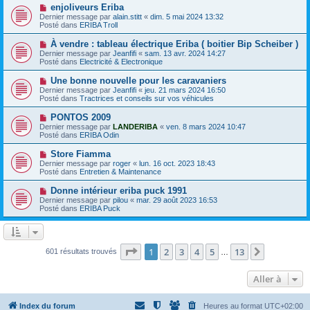
e
e
N
enjoliveurs Eriba
s
a
o
s
Dernier message par
alain.stitt
«
dim. 5 mai 2024 13:32
u
u
a
Posté dans
ERIBA Troll
m
v
g
e
e
e
N
À vendre : tableau électrique Eriba ( boitier Bip Scheiber )
s
a
o
s
Dernier message par
Jeanfifi
«
sam. 13 avr. 2024 14:27
u
u
a
Posté dans
Electricité & Electronique
m
v
g
e
e
e
N
Une bonne nouvelle pour les caravaniers
s
a
o
s
Dernier message par
Jeanfifi
«
jeu. 21 mars 2024 16:50
u
u
a
Posté dans
Tractrices et conseils sur vos véhicules
m
v
g
e
e
e
N
PONTOS 2009
s
a
o
s
Dernier message par
LANDERIBA
«
ven. 8 mars 2024 10:47
u
u
a
Posté dans
ERIBA Odin
m
v
g
e
e
e
N
Store Fiamma
s
a
o
s
Dernier message par
roger
«
lun. 16 oct. 2023 18:43
u
u
a
Posté dans
Entretien & Maintenance
m
v
g
e
e
e
N
Donne intérieur eriba puck 1991
s
a
o
s
Dernier message par
pilou
«
mar. 29 août 2023 16:53
u
u
a
Posté dans
ERIBA Puck
m
v
g
e
e
e
s
a
s
u
a
m
Page
1
sur
13
1
2
3
4
5
13
Suivante
601 résultats trouvés
g
…
e
e
s
s
Aller à
a
g
e
Index du forum
Heures au format
UTC+02:00