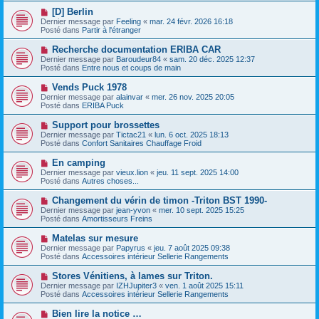
e
e
e
N
[D] Berlin
s
a
o
s
Dernier message par
Feeling
«
mar. 24 févr. 2026 16:18
u
u
a
Posté dans
Partir à l'étranger
m
v
g
e
e
e
N
Recherche documentation ERIBA CAR
s
a
o
s
Dernier message par
Baroudeur84
«
sam. 20 déc. 2025 12:37
u
u
a
Posté dans
Entre nous et coups de main
m
v
g
e
e
e
N
Vends Puck 1978
s
a
o
s
Dernier message par
alainvar
«
mer. 26 nov. 2025 20:05
u
u
a
Posté dans
ERIBA Puck
m
v
g
e
e
e
N
Support pour brossettes
s
a
o
s
Dernier message par
Tictac21
«
lun. 6 oct. 2025 18:13
u
u
a
Posté dans
Confort Sanitaires Chauffage Froid
m
v
g
e
e
e
N
En camping
s
a
o
s
Dernier message par
vieux.lion
«
jeu. 11 sept. 2025 14:00
u
u
a
Posté dans
Autres choses...
m
v
g
e
e
e
N
Changement du vérin de timon -Triton BST 1990-
s
a
o
s
Dernier message par
jean-yvon
«
mer. 10 sept. 2025 15:25
u
u
a
Posté dans
Amortisseurs Freins
m
v
g
e
e
e
N
Matelas sur mesure
s
a
o
s
Dernier message par
Papyrus
«
jeu. 7 août 2025 09:38
u
u
a
Posté dans
Accessoires intérieur Sellerie Rangements
m
v
g
e
e
e
N
Stores Vénitiens, à lames sur Triton.
s
a
o
s
Dernier message par
IZHJupiter3
«
ven. 1 août 2025 15:11
u
u
a
Posté dans
Accessoires intérieur Sellerie Rangements
m
v
g
e
e
e
N
Bien lire la notice …
s
a