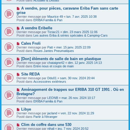
Posté dans
e
Actualité & Débats
v
s
e
s
N
A vendre, pour pièces, caravane Eriba Fam sans carte
a
a
o
grise
u
g
u
Dernier message par
m
Maurice 49
«
lun. 7 avr. 2025 10:38
e
v
Posté dans
e
ERIBA Familia & Pan
e
s
a
s
N
A vendre Eribelle
u
a
o
Dernier message par
m
Tictac21
«
dim. 23 mars 2025 11:06
g
u
Posté dans
e
Les autres Eriba & séries spéciales & Camping-Cars
e
v
s
e
s
N
Cales Froli
a
a
o
Dernier message par
Patt
«
mer. 15 janv. 2025 22:09
u
g
u
Posté dans
Roues Jantes Pneumatiques
m
e
v
e
e
N
[Don] éléments de salle de bain en plastique
s
a
o
s
Dernier message par
chataigne42
«
dim. 12 janv. 2025 14:13
u
u
a
Posté dans
Entre nous et coups de main
m
v
g
e
e
e
N
Site REDA
s
a
o
s
Dernier message par
Ddu01
«
sam. 30 nov. 2024 20:44
u
u
a
Posté dans
Accessoires extérieurs
m
v
g
e
e
e
N
Aménagement de trappes sur ERIBA 310 GT 1991 . Où en
s
a
o
s
Bretagne?
u
u
a
Dernier message par
m
LEONB
«
mar. 26 nov. 2024 10:17
v
g
Posté dans
e
ERIBA Familia & Pan
e
e
s
a
s
N
Libye
u
a
o
Dernier message par
m
jacland
«
ven. 22 nov. 2024 11:29
g
u
Posté dans
e
Partir à l'étranger
e
v
s
e
s
N
Clim de coffre dans une 530
a
a
o
Dernier message par
nihali
«
jeu. 7 nov. 2024 20:52
u