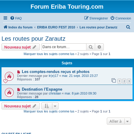
Forum Eriba Touring.com
FAQ
S’enregistrer
Connexion
R
Index du forum
ERIBA EURO FEST 2010
Les routes pour Zarautz
e
Les routes pour Zarautz
c
Rechercher
Recherche avanc
Nouveau sujet
h
Marquer tous les sujets comme lus
• 2 sujets • Page
1
sur
1
e
Sujets
r
c
Les comptes-rendus reçus et photos
Dernier message par
lr(e)17
«
mar. 21 sept. 2010 23:27
h
Réponses :
107
1
2
3
e
Destination l'Espagne
r
Dernier message par
christian
«
mar. 8 juin 2010 09:30
Réponses :
28
Nouveau sujet
Marquer tous les sujets comme lus
• 2 sujets • Page
1
sur
1
Aller à
QUI EST EN LIGNE