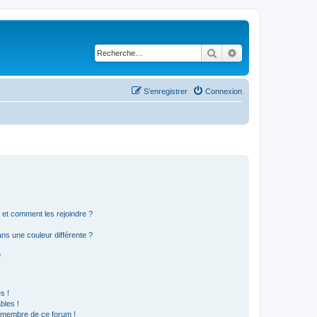
Rechercher
Recherche avancé
S’enregistrer
Connexion
s et comment les rejoindre ?
s une couleur différente ?
?
s !
bles !
n membre de ce forum !