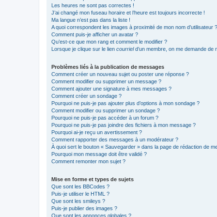
Les heures ne sont pas correctes !
J’ai changé mon fuseau horaire et l’heure est toujours incorrecte !
Ma langue n’est pas dans la liste !
A quoi correspondent les images à proximité de mon nom d’utilisateur 
Comment puis-je afficher un avatar ?
Qu’est-ce que mon rang et comment le modifier ?
Lorsque je clique sur le lien
courriel
d’un membre, on me demande de m
Problèmes liés à la publication de messages
Comment créer un nouveau sujet ou poster une réponse ?
Comment modifier ou supprimer un message ?
Comment ajouter une signature à mes messages ?
Comment créer un sondage ?
Pourquoi ne puis-je pas ajouter plus d’options à mon sondage ?
Comment modifier ou supprimer un sondage ?
Pourquoi ne puis-je pas accéder à un forum ?
Pourquoi ne puis-je pas joindre des fichiers à mon message ?
Pourquoi ai-je reçu un avertissement ?
Comment rapporter des messages à un modérateur ?
À quoi sert le bouton « Sauvegarder » dans la page de rédaction de 
Pourquoi mon message doit être validé ?
Comment remonter mon sujet ?
Mise en forme et types de sujets
Que sont les BBCodes ?
Puis-je utiliser le HTML ?
Que sont les smileys ?
Puis-je publier des images ?
Que sont les annonces globales ?