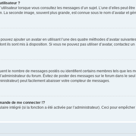
tilisateur ?
utilisateur lorsque vous consultez les messages d’un sujet. L’une d’elles peut êtr
rum. La seconde image, souvent plus grande, est connue sous le nom d’avatar et 
s pouvez ajouter un avatar en utilisant l’une des quatre méthodes d’avatar suivantes 
ont ils sont mis à disposition. Si vous ne pouvez pas utiliser d’avatar, contactez un
iquent le nombre de messages postés ou identifient certains membres tels que les 
ar l’administrateur du forum. Évitez de poster des messages sur le forum dans le seu
ministrateur) peut facilement abaisser votre compteur de messages.
mande de me connecter !?
re intégré (si la fonction a été activée par l’administrateur). Ceci pour empêcher l’u