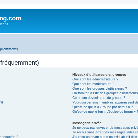
ing.com
péens
réquemment)
s fréquemment)
Niveaux d’utilisateurs et groupes
Que sont les administrateurs ?
Que sont les modérateurs ?
Que sont les groupes d’utilisateurs ?
Où trouver la liste des groupes d’utilisateur
Comment devenir chef de groupe ?
 ?!
Pourquoi certains membres apparaissent dan
Qu’est-ce qu’un « Groupe par défaut » ?
Qu’est-ce que le lien « L’équipe du forum » 
Messagerie privée
Je ne peux pas envoyer de messages privé
Je reçois sans arrêt des messages indésira
 connectés ?
J’ai reçu un spam ou un courriel abusif d’u