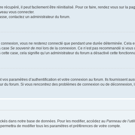
 récupéré, il peut facilement être réinitialisé. Pour ce faire, rendez vous sur la p
uveau vous connecter.
passe, contactez un administrateur du forum.
e connexion, vous ne resterez connecté que pendant une durée déterminée. Cela em
la case
Se souvenir de moi
lors de la connexion. Ce n’est pas recommandé si vous u
s cette case, cela signifie qu’un administrateur du forum a désactivé cette fonctionna
os paramètres d’authentification et votre connexion au forum. Ils fournissent aussi
teur du forum. Si vous rencontrez des problèmes de connexion ou de déconnexion, l
ockés dans notre base de données. Pour les modifier, accédez au
Panneau de l’util
 permettra de modifier tous les paramètres et préférences de votre compte.