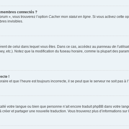
s membres connectés ?
forum », vous trouverez l’option
Cacher mon statut en ligne
. Si vous activez cette o
es invisibles.
ifférent de celui dans lequel vous êtes. Dans ce cas, accédez au
panneau de l’utilisa
ney, etc.). Notez que la modification du fuseau horaire, comme la plupart des para
ecte !
aire et que l’heure est toujours incorrecte, il se peut que le serveur ne soit pas à
installé votre langue ou bien que personne n’ait encore traduit phpBB dans votre l
s à créer et partager une nouvelle traduction. Vous trouverez plus d’informations sur l