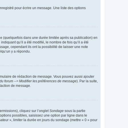
nregistré pour écrire un message. Une liste des options
 (quelquefois dans une durée limitée après sa publication) en
iquant qu’il a été modifié, le nombre de fois qu’il a été
sage, cependant ils ont la possibilité de laisser une note
elqu’un y a répondu.
rmulaire de rédaction de message. Vous pouvez aussi ajouter
du forum --> Modifier les préférences de message
). Par la suite,
daction de message.
ermissions), cliquez sur l’onglet
Sondage
sous la partie
ptions possibles, saisissez une option par ligne dans le
ateur », limiter la durée en jours du sondage (mettre « 0 » pour