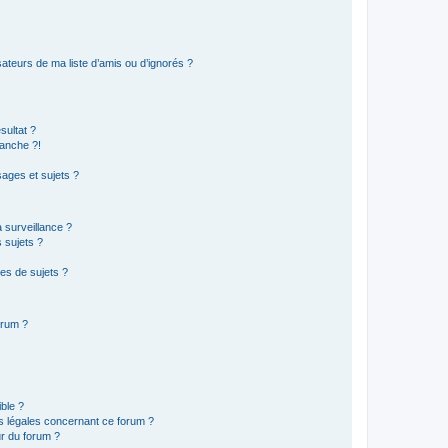
ateurs de ma liste d’amis ou d’ignorés ?
sultat ?
anche ?!
ages et sujets ?
a surveillance ?
 sujets ?
es de sujets ?
orum ?
ible ?
ns légales concernant ce forum ?
r du forum ?