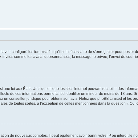
t avoir configuré les forums afin qu’il soit nécessaire de s’enregistrer pour poster
x invités comme les avatars personnalisés, la messagerie privée, l’envoi de courri
t une loi aux États-Unis qui dit que les sites Internet pouvant recueillir des infor
ollecte de ces informations permettant d’identifier un mineur de moins de 13 ans. S
tez un conseiller juridique pour obtenir son avis. Notez que phpBB Limited et les pr
gales de toutes sortes, à l’exception de celles mentionnées dans la question « Qui
réation de nouveaux comptes. Il peut également avoir banni votre IP ou interdit le no