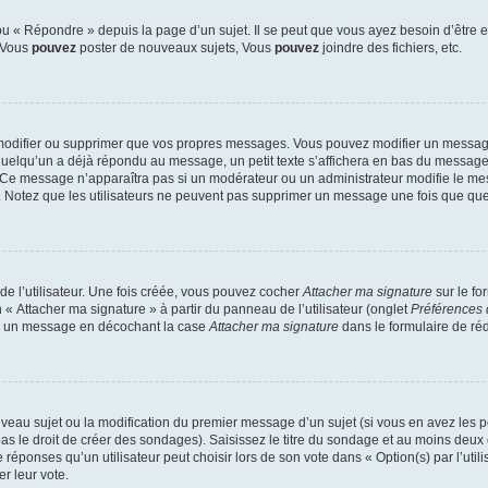
 « Répondre » depuis la page d’un sujet. Il se peut que vous ayez besoin d’être e
: Vous
pouvez
poster de nouveaux sujets, Vous
pouvez
joindre des fichiers, etc.
modifier ou supprimer que vos propres messages. Vous pouvez modifier un message
lqu’un a déjà répondu au message, un petit texte s’affichera en bas du message ind
n. Ce message n’apparaîtra pas si un modérateur ou un administrateur modifie le mes
ive. Notez que les utilisateurs ne peuvent pas supprimer un message une fois que qu
e l’utilisateur. Une fois créée, vous pouvez cocher
Attacher ma signature
sur le fo
 « Attacher ma signature » à partir du panneau de l’utilisateur (onglet
Préférences 
 à un message en décochant la case
Attacher ma signature
dans le formulaire de ré
ouveau sujet ou la modification du premier message d’un sujet (si vous en avez les p
 le droit de créer des sondages). Saisissez le titre du sondage et au moins deux o
onses qu’un utilisateur peut choisir lors de son vote dans « Option(s) par l’utilis
er leur vote.