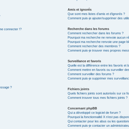
Amis et ignorés
Que sont mes listes d’amis et d’ignorés ?
?
Comment puis-je ajouter/supprimer des utilis
Recherche dans les forums
e connecter !?
Comment rechercher dans les forums ?
Pourquoi ma recherche ne renvoie aucun ré
Pourquoi ma recherche renvoie une page bl
Comment rechercher des membres ?
Comment puis-je trouver mes propres mess
Surveillance et favoris
Quelle est la différence entre les favoris et l
Comment mettre en favoris ou surveiller des
Comment surveiller des forums ?
Comment puis-je supprimer mes surveillanc
message ?
Fichiers joints
Quels fichiers joints sont autorisés sur ce f
Comment trouver tous mes fichiers joints ?
Concernant phpBB
Qui a développé ce logiciel de forum ?
Pourquoi la fonctionnalité X n’est pas dispon
Qui contacter pour les abus ou les questio
Comment puis-je contacter un administrateu