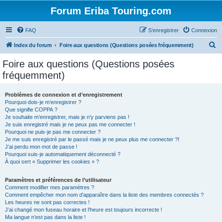
Forum Eriba Touring.com
FAQ
S’enregistrer
Connexion
R
Index du forum
Foire aux questions (Questions posées fréquemment)
e
Foire aux questions (Questions posées
c
fréquemment)
h
e
Problèmes de connexion et d’enregistrement
Pourquoi dois-je m’enregistrer ?
r
Que signifie COPPA ?
c
Je souhaite m’enregistrer, mais je n’y parviens pas !
Je suis enregistré mais je ne peux pas me connecter !
h
Pourquoi ne puis-je pas me connecter ?
Je me suis enregistré par le passé mais je ne peux plus me connecter ?!
e
J’ai perdu mon mot de passe !
r
Pourquoi suis-je automatiquement déconnecté ?
À quoi sert « Supprimer les cookies » ?
Paramètres et préférences de l’utilisateur
Comment modifier mes paramètres ?
Comment empêcher mon nom d’apparaître dans la liste des membres connectés ?
Les heures ne sont pas correctes !
J’ai changé mon fuseau horaire et l’heure est toujours incorrecte !
Ma langue n’est pas dans la liste !