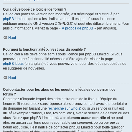
Qui a développé ce logiciel de forum ?
Ce logiciel (dans sa version non modifiée) est développé et distribué par
phpBB Limited
, qui en a les droits d’auteur. Il est publié sous la licence
publique générale GNU version 2 (GPL-2.0) et peut être diffusé librement. Pour
plus d’informations, visitez la page «
À propos de phpBB
» (en anglais).
Haut
Pourquoi la fonctionnalité X n’est pas disponible ?
Ce logiciel a été développé et mis sous licence par phpBB Limited. Si vous
pensez qu’une fonctionnalité nécessite d’être ajoutée, visitez la page
phpBB Ideas
(en anglais) où vous pouvez voter pour des idées proposées ou
en suggérer de nouvelles.
Haut
Qui contacter pour les abus ou les questions légales concernant ce
forum ?
Contactez n’importe lequel des administrateurs de la liste « L’équipe du
forum ». Si vous restez sans réponse alors prenez contact avec le propriétaire
du domaine (en faisant une
recherche sur whois
) ou si un service gratuit est
utilisé (exemple : Yahoo!, Free, f2s.com, etc.), avec le service de gestion ou des
abus. Notez que phpBB Limited
n’a absolument aucun contrôle
et ne peut
être, en aucun cas, tenu pour responsable sur
comment
,
où
ou
par qui
ce
forum est utilisé. Il est inutile de contacter phpBB Limited pour toute question