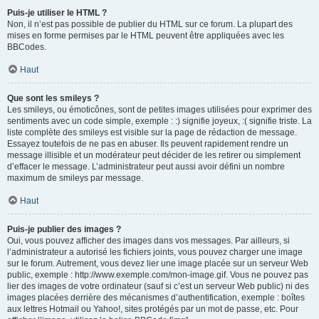
Puis-je utiliser le HTML ?
Non, il n’est pas possible de publier du HTML sur ce forum. La plupart des
mises en forme permises par le HTML peuvent être appliquées avec les
BBCodes.
Haut
Que sont les smileys ?
Les smileys, ou émoticônes, sont de petites images utilisées pour exprimer des
sentiments avec un code simple, exemple : :) signifie joyeux, :( signifie triste. La
liste complète des smileys est visible sur la page de rédaction de message.
Essayez toutefois de ne pas en abuser. Ils peuvent rapidement rendre un
message illisible et un modérateur peut décider de les retirer ou simplement
d’effacer le message. L’administrateur peut aussi avoir défini un nombre
maximum de smileys par message.
Haut
Puis-je publier des images ?
Oui, vous pouvez afficher des images dans vos messages. Par ailleurs, si
l’administrateur a autorisé les fichiers joints, vous pouvez charger une image
sur le forum. Autrement, vous devez lier une image placée sur un serveur Web
public, exemple : http://www.exemple.com/mon-image.gif. Vous ne pouvez pas
lier des images de votre ordinateur (sauf si c’est un serveur Web public) ni des
images placées derrière des mécanismes d’authentification, exemple : boîtes
aux lettres Hotmail ou Yahoo!, sites protégés par un mot de passe, etc. Pour