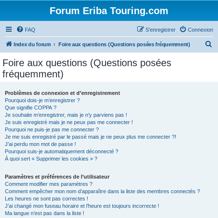
Forum Eriba Touring.com
FAQ
S’enregistrer
Connexion
R
Index du forum
Foire aux questions (Questions posées fréquemment)
e
Foire aux questions (Questions posées
c
fréquemment)
h
e
Problèmes de connexion et d’enregistrement
Pourquoi dois-je m’enregistrer ?
r
Que signifie COPPA ?
c
Je souhaite m’enregistrer, mais je n’y parviens pas !
Je suis enregistré mais je ne peux pas me connecter !
h
Pourquoi ne puis-je pas me connecter ?
Je me suis enregistré par le passé mais je ne peux plus me connecter ?!
e
J’ai perdu mon mot de passe !
r
Pourquoi suis-je automatiquement déconnecté ?
À quoi sert « Supprimer les cookies » ?
Paramètres et préférences de l’utilisateur
Comment modifier mes paramètres ?
Comment empêcher mon nom d’apparaître dans la liste des membres connectés ?
Les heures ne sont pas correctes !
J’ai changé mon fuseau horaire et l’heure est toujours incorrecte !
Ma langue n’est pas dans la liste !