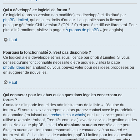
Qui a développé ce logiciel de forum ?
Ce logiciel (dans sa version non modifiée) est développé et distribué par
phpBB Limited
, qui en a les droits d’auteur. Il est publié sous la licence
publique générale GNU version 2 (GPL-2.0) et peut être diffusé librement. Pour
plus d’informations, visitez la page «
À propos de phpBB
» (en anglais).
Haut
Pourquoi la fonctionnalité X n’est pas disponible ?
Ce logiciel a été développé et mis sous licence par phpBB Limited. Si vous
pensez qu’une fonctionnalité nécessite d’être ajoutée, visitez la page
phpBB Ideas
(en anglais) où vous pouvez voter pour des idées proposées ou
en suggérer de nouvelles.
Haut
Qui contacter pour les abus ou les questions légales concernant ce
forum ?
Contactez n’importe lequel des administrateurs de la liste « L’équipe du
forum ». Si vous restez sans réponse alors prenez contact avec le propriétaire
du domaine (en faisant une
recherche sur whois
) ou si un service gratuit est
utilisé (exemple : Yahoo!, Free, f2s.com, etc.), avec le service de gestion ou des
abus. Notez que phpBB Limited
n’a absolument aucun contrôle
et ne peut
être, en aucun cas, tenu pour responsable sur
comment
,
où
ou
par qui
ce
forum est utilisé. Il est inutile de contacter phpBB Limited pour toute question