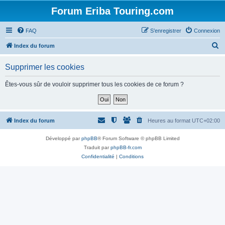
Forum Eriba Touring.com
FAQ
S’enregistrer
Connexion
R
Index du forum
e
Supprimer les cookies
c
h
Êtes-vous sûr de vouloir supprimer tous les cookies de ce forum ?
e
r
c
Index du forum
Heures au format
UTC+02:00
h
Développé par
phpBB
® Forum Software © phpBB Limited
e
Traduit par
phpBB-fr.com
r
Confidentialité
|
Conditions