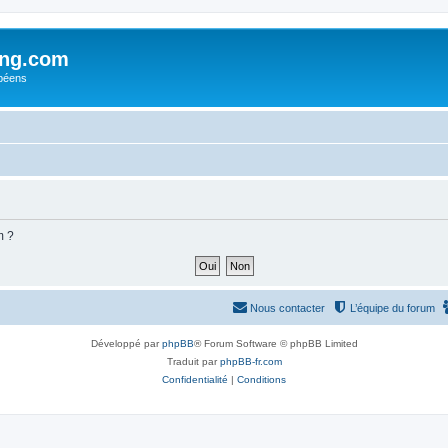
ing.com
péens
m ?
Nous contacter
L’équipe du forum
Développé par
phpBB
® Forum Software © phpBB Limited
Traduit par
phpBB-fr.com
Confidentialité
|
Conditions