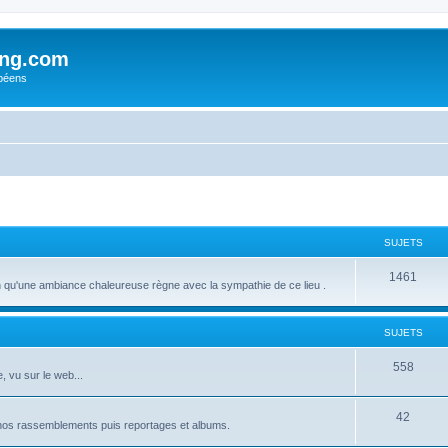
ing.com
péens
SUJETS
S
1461
u'une ambiance chaleureuse règne avec la sympathie de ce lieu .
u
j
SUJETS
e
S
558
, vu sur le web...
t
u
s
S
42
j
 nos rassemblements puis reportages et albums.
u
e