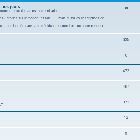
s
e
 nos jours
S
38
emiers feux de camps, notre initiation.
t
u
s ( articles sur le modèle, essais, ... ) mais aussi les descriptions de
s
j
rets, une journée dans votre résidence secondaire, ce qu'en pensent
e
S
635
t
u
s
S
6
j
u
e
S
473
j
t
u
e
s
S
467
j
t
u
e
s
S
372
j
t
GT
u
e
s
S
13
j
t
u
e
s
S
9
j
t