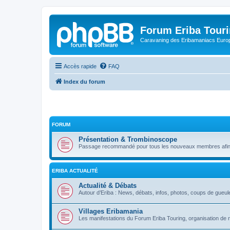
Forum Eriba Tour
Caravaning des Eribamaniacs Euro
Accès rapide
FAQ
Index du forum
FORUM
Présentation & Trombinoscope
Passage recommandé pour tous les nouveaux membres afin q
ERIBA ACTUALITÉ
Actualité & Débats
Autour d’Eriba : News, débats, infos, photos, coups de gueule
Villages Eribamania
Les manifestations du Forum Eriba Touring, organisation de