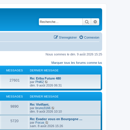
Rechercher
Recherche avancé
S’enregistrer
Connexion
Nous sommes le dim. 9 août 2026 15:25
Marquer tous les forums comme lus
MESSAGES
DERNIER MESSAGE
D
Re: Eriba Future 480
M
27601
e
V
par
Phil62
r
o
dim. 9 août 2026 06:31
e
n
i
i
r
s
e
l
MESSAGES
DERNIER MESSAGE
r
e
s
m
d
D
Re: Vivifiant.
M
e
e
9890
e
V
par
bruno3166
s
r
a
r
o
dim. 9 août 2026 10:10
s
n
e
n
i
a
i
g
i
r
D
Re: Evadez vous en Bourgogne …
g
e
M
5720
s
e
l
e
V
par
Focus
e
r
e
r
e
r
o
sam. 8 août 2026 15:26
m
e
s
m
d
n
i