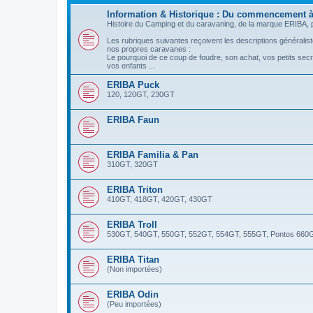
Information & Historique : Du commencement à
Histoire du Camping et du caravaning, de la marque ERIBA, pr
Les rubriques suivantes reçoivent les descriptions généraliste
nos propres caravanes :
Le pourquoi de ce coup de foudre, son achat, vos petits sec
vos enfants ...
ERIBA Puck
120, 120GT, 230GT
ERIBA Faun
ERIBA Familia & Pan
310GT, 320GT
ERIBA Triton
410GT, 418GT, 420GT, 430GT
ERIBA Troll
530GT, 540GT, 550GT, 552GT, 554GT, 555GT, Pontos 660
ERIBA Titan
(Non importées)
ERIBA Odin
(Peu importées)