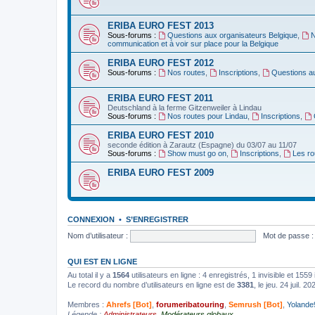
ERIBA EURO FEST 2013
Sous-forums :
Questions aux organisateurs Belgique
,
N
communication et à voir sur place pour la Belgique
ERIBA EURO FEST 2012
Sous-forums :
Nos routes
,
Inscriptions
,
Questions a
ERIBA EURO FEST 2011
Deutschland‏ à la ferme Gitzenweiler à Lindau
Sous-forums :
Nos routes pour Lindau
,
Inscriptions
,
ERIBA EURO FEST 2010
seconde édition à Zarautz (Espagne) du 03/07 au 11/07
Sous-forums :
Show must go on
,
Inscriptions
,
Les ro
ERIBA EURO FEST 2009
CONNEXION
•
S’ENREGISTRER
Nom d’utilisateur :
Mot de passe :
QUI EST EN LIGNE
Au total il y a
1564
utilisateurs en ligne : 4 enregistrés, 1 invisible et 155
Le record du nombre d’utilisateurs en ligne est de
3381
, le jeu. 24 juil. 2
Membres :
Ahrefs [Bot]
,
forumeribatouring
,
Semrush [Bot]
,
Yolande
Légende :
Administrateurs
,
Modérateurs globaux