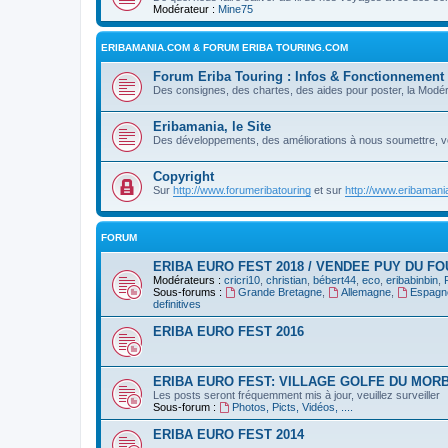
Modérateur :
Mine75
ERIBAMANIA.COM & FORUM ERIBA TOURING.COM
Forum Eriba Touring : Infos & Fonctionnement
Des consignes, des chartes, des aides pour poster, la Modér
Eribamania, le Site
Des développements, des améliorations à nous soumettre, v
Copyright
Sur
http://www.forumeribatouring
et sur
http://www.eribaman
FORUM
ERIBA EURO FEST 2018 / VENDEE PUY DU FO
Modérateurs :
cricri10
,
christian
,
bébert44
,
eco
,
eribabinbin
,
Sous-forums :
Grande Bretagne
,
Allemagne
,
Espagn
definitives
ERIBA EURO FEST 2016
ERIBA EURO FEST: VILLAGE GOLFE DU MORB
Les posts seront fréquemment mis à jour, veuillez surveiller
Sous-forum :
Photos, Picts, Vidéos, ....
ERIBA EURO FEST 2014