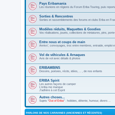
Pays Eribamania
Les réunions en régions du Forum Eriba Touring, puis repor
Sorties & Rencontres
Sorties et rassemblements des forums et clubs Eriba en Franc
Modèles réduits, Maquettes & Goodies
Vos réalisations, jouets, collections de miniatures, pins, porte-
Entre nous et coups de main
Annivs', convoyages, troc entre membres, entraide, emploi et
Vol de véhicules & Arnaques
Avis de vol avec détails & photos
ERIBAMBINS
Dessins, poésies, récits, idées, ... , de nos enfants
ERIBA Spirit
Les autres façons de camper
L'eriba me manque
J'adhère à cet Esprit
Autres choses...
Sujets "
Out of Eriba
" : hobbies, détente, humour, divers ...
PARLONS DE NOS CARAVANES (ANCIENNES ET RÉCENTES)