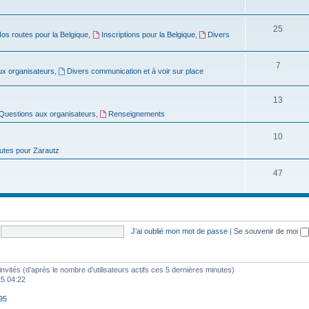
e
u
s
S
25
t
j
os routes pour la Belgique
,
Inscriptions pour la Belgique
,
Divers
u
s
e
j
S
7
t
ux organisateurs
,
Divers communication et à voir sur place
e
u
s
S
13
t
j
Questions aux organisateurs
,
Renseignements
u
s
e
j
S
10
t
utes pour Zarautz
e
u
s
t
j
S
47
s
e
u
t
j
s
e
J’ai oublié mon mot de passe
|
Se souvenir de moi
t
s
9 invités (d’après le nombre d’utilisateurs actifs ces 5 dernières minutes)
025 04:22
95