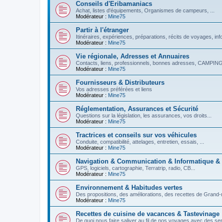
Conseils d'Eribamaniacs
Achat, listes d'équipements, Organismes de campeurs, ...
Modérateur :
Mine75
Partir à l'étranger
Itinéraires, expériences, préparations, récits de voyages, inf
Modérateur :
Mine75
Vie régionale, Adresses et Annuaires
Contacts, liens, professionnels, bonnes adresses, CAMPINGS
Modérateur :
Mine75
Fournisseurs & Distributeurs
Vos adresses préférées et liens
Modérateur :
Mine75
Réglementation, Assurances et Sécurité
Questions sur la législation, les assurances, vos droits...
Modérateur :
Mine75
Tractrices et conseils sur vos véhicules
Conduite, compatibilité, attelages, entretien, essais, ...
Modérateur :
Mine75
Navigation & Communication & Informatique &
GPS, logiciels, cartographie, Terratrip, radio, CB...
Modérateur :
Mine75
Environnement & Habitudes vertes
Des propositions, des améliorations, des recettes de Grand-
Modérateur :
Mine75
Recettes de cuisine de vacances & Tastevinage
De quoi nous faire saliver au fil de nos voyages avec des se