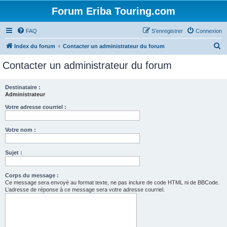
Forum Eriba Touring.com
FAQ
S’enregistrer
Connexion
R
Index du forum
Contacter un administrateur du forum
e
Contacter un administrateur du forum
c
h
Destinataire :
Administrateur
e
r
Votre adresse courriel :
c
Votre nom :
h
e
Sujet :
r
Corps du message :
Ce message sera envoyé au format texte, ne pas inclure de code HTML ni de BBCode.
L’adresse de réponse à ce message sera votre adresse courriel.