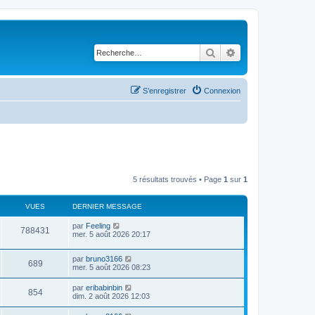
Rechercher
Recherche avancé
S’enregistrer
Connexion
5 résultats trouvés • Page
1
sur
1
VUES
DERNIER MESSAGE
D
par
Feeling
V
788431
e
mer. 5 août 2026 20:17
r
u
n
D
par
bruno3166
i
V
689
e
e
mer. 5 août 2026 08:23
e
r
r
u
n
s
m
D
par
eribabinbin
V
854
i
e
e
dim. 2 août 2026 12:03
e
e
s
r
r
u
s
n