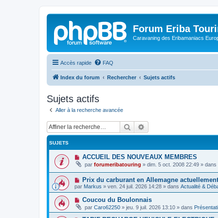
Forum Eriba Tour
Caravaning des Eribamaniacs Euro
Accès rapide
FAQ
Index du forum
Rechercher
Sujets actifs
Sujets actifs
Aller à la recherche avancée
Rechercher
Recherche avancée
SUJETS
N
ACCUEIL DES NOUVEAUX MEMBRES
o
par
forumeribatouring
»
dim. 5 oct. 2008 22:49
» dans
u
v
N
Prix ​​du carburant en Allemagne actuellemen
e
o
a
par
Markus
»
ven. 24 juil. 2026 14:28
» dans
Actualité & Déb
u
u
v
m
N
Coucou du Boulonnais
e
e
o
par
Caro62250
»
jeu. 9 juil. 2026 13:10
» dans
Présentat
a
s
u
u
s
v