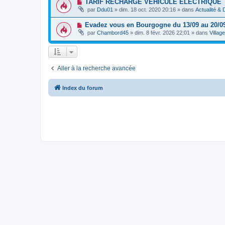
N
TARIF RECHARGE VEHICULE ELECTRIQUE
m
a
e
o
e
g
par
Ddu01
»
dim. 18 oct. 2020 20:16
» dans
Actualité &
a
u
s
e
u
v
s
m
N
Evadez vous en Bourgogne du 13/09 au 20/0
e
a
e
o
a
g
par
Chambord45
»
dim. 8 févr. 2026 22:01
» dans
Villag
s
u
u
e
s
v
m
a
e
e
g
a
s
e
u
s
m
a
Aller à la recherche avancée
e
g
s
e
s
Index du forum
a
g
e