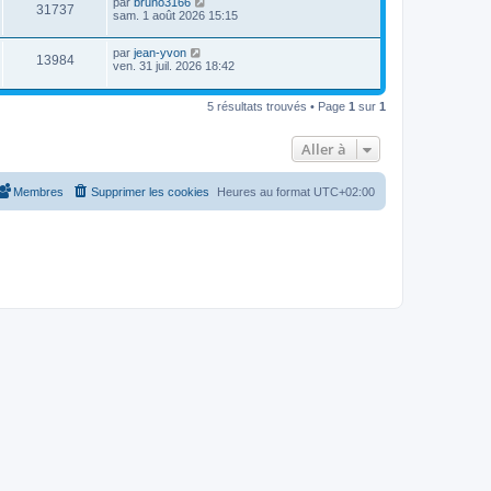
D
par
bruno3166
s
m
a
V
31737
i
e
sam. 1 août 2026 15:15
e
g
e
e
r
s
e
r
u
n
s
s
m
D
par
jean-yvon
i
a
V
13984
e
e
e
ven. 31 juil. 2026 18:42
e
g
s
r
r
e
u
s
n
s
m
a
i
e
5 résultats trouvés • Page
1
sur
1
g
e
e
s
e
r
s
s
m
a
Aller à
e
g
s
e
s
Membres
Supprimer les cookies
Heures au format
UTC+02:00
a
g
e