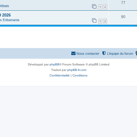
o
R
77
s
p
 Débats
1
2
n
é
e
o
9 2026
R
90
s
p
s
es Eribamania
1
2
n
é
e
o
s
p
s
n
e
o
s
s
n
e
Nous contacter
L’équipe du forum
s
s
e
Développé par
phpBB
® Forum Software © phpBB Limited
Traduit par
phpBB-fr.com
s
Confidentialité
|
Conditions