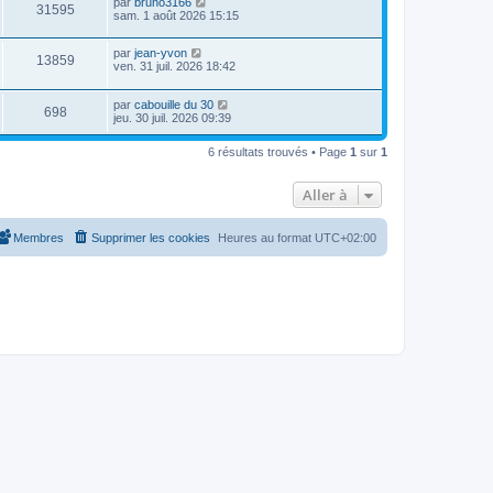
D
par
bruno3166
s
m
a
V
31595
i
e
sam. 1 août 2026 15:15
e
g
e
e
r
s
e
r
u
n
s
s
m
D
par
jean-yvon
i
a
V
13859
e
e
e
ven. 31 juil. 2026 18:42
e
g
s
r
r
e
u
s
n
s
m
a
D
par
cabouille du 30
i
e
V
698
g
e
e
jeu. 30 juil. 2026 09:39
e
s
e
r
r
s
u
n
s
m
a
6 résultats trouvés • Page
1
sur
1
i
e
g
e
e
s
e
r
s
Aller à
s
m
a
e
g
s
e
s
Membres
Supprimer les cookies
Heures au format
UTC+02:00
a
g
e