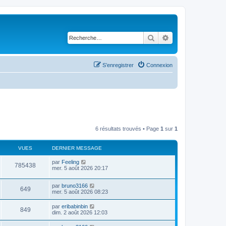
Rechercher
Recherche avancé
S’enregistrer
Connexion
6 résultats trouvés • Page
1
sur
1
VUES
DERNIER MESSAGE
D
par
Feeling
V
785438
e
mer. 5 août 2026 20:17
r
u
n
D
par
bruno3166
i
V
649
e
e
mer. 5 août 2026 08:23
e
r
r
u
n
s
m
D
par
eribabinbin
V
849
i
e
e
dim. 2 août 2026 12:03
e
e
s
r
r
u
s
n