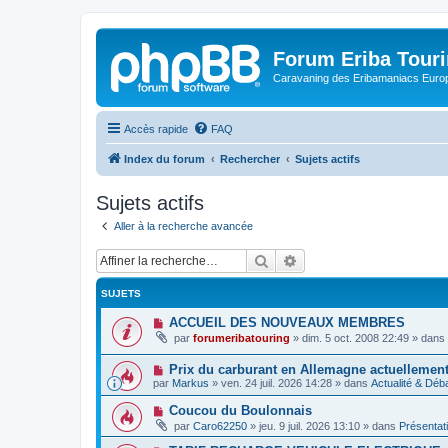
Forum Eriba Tour
Caravaning des Eribamaniacs Euro
Accès rapide
FAQ
Index du forum
Rechercher
Sujets actifs
Sujets actifs
Aller à la recherche avancée
Rechercher
Recherche avancée
SUJETS
N
ACCUEIL DES NOUVEAUX MEMBRES
o
par
forumeribatouring
»
dim. 5 oct. 2008 22:49
» dans
u
v
N
Prix ​​du carburant en Allemagne actuellemen
e
o
a
par
Markus
»
ven. 24 juil. 2026 14:28
» dans
Actualité & Déb
u
u
v
m
N
Coucou du Boulonnais
e
e
o
par
Caro62250
»
jeu. 9 juil. 2026 13:10
» dans
Présentat
a
s
u
u
s
v