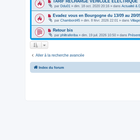
N
TARIF RECHARGE VEHICULE ELECTRIQUE
m
a
e
o
e
g
par
Ddu01
»
dim. 18 oct. 2020 20:16
» dans
Actualité &
a
u
s
e
u
v
s
m
N
Evadez vous en Bourgogne du 13/09 au 20/0
e
a
e
o
a
g
par
Chambord45
»
dim. 8 févr. 2026 22:01
» dans
Villag
s
u
u
e
s
v
m
a
N
Retour bis
e
e
g
o
a
s
par
philtraferiba
»
dim. 19 juil. 2026 10:50
» dans
Présent
e
u
u
s
v
m
a
e
e
g
a
s
e
u
s
Aller à la recherche avancée
m
a
e
g
s
e
s
Index du forum
a
g
e