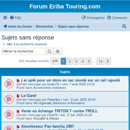
Forum Eriba Touring.com
FAQ
S’enregistrer
Connexion
R
Index du forum
Rechercher
Sujets sans réponse
e
Sujets sans réponse
c
Aller à la recherche avancée
h
Rechercher
Recherche avancée
e
Page
1
sur
13
1
2
3
4
5
13
Suivante
602 résultats trouvés
r
…
c
Sujets
h
N
j ai opté pour un store en sac monté sur un rail rajouté
e
o
Dernier message par
lucien79
«
ven. 7 août 2026 14:29
u
Posté dans
Accessoires extérieurs
r
v
e
N
Le Garel
a
o
Dernier message par
Paperiba
«
ven. 31 juil. 2026 19:43
u
u
Posté dans
Vie régionale, Adresses et Annuaires
m
v
e
e
N
Vente ou échange TRITON T contre TROLL
s
a
o
s
Dernier message par
Fred70
«
lun. 27 juil. 2026 21:20
u
u
a
Posté dans
Actualité & Débats
m
v
g
e
e
e
N
Amortisseur Pan familia 1987
s
a
o
s