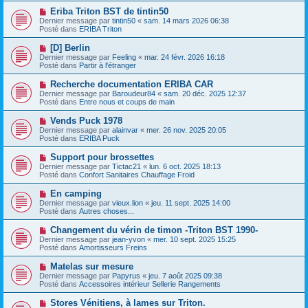
e
e
e
N
Eriba Triton BST de tintin50
s
a
o
s
Dernier message par
tintin50
«
sam. 14 mars 2026 06:38
u
u
a
Posté dans
ERIBA Triton
m
v
g
e
e
e
N
[D] Berlin
s
a
o
s
Dernier message par
Feeling
«
mar. 24 févr. 2026 16:18
u
u
a
Posté dans
Partir à l'étranger
m
v
g
e
e
e
N
Recherche documentation ERIBA CAR
s
a
o
s
Dernier message par
Baroudeur84
«
sam. 20 déc. 2025 12:37
u
u
a
Posté dans
Entre nous et coups de main
m
v
g
e
e
e
N
Vends Puck 1978
s
a
o
s
Dernier message par
alainvar
«
mer. 26 nov. 2025 20:05
u
u
a
Posté dans
ERIBA Puck
m
v
g
e
e
e
N
Support pour brossettes
s
a
o
s
Dernier message par
Tictac21
«
lun. 6 oct. 2025 18:13
u
u
a
Posté dans
Confort Sanitaires Chauffage Froid
m
v
g
e
e
e
N
En camping
s
a
o
s
Dernier message par
vieux.lion
«
jeu. 11 sept. 2025 14:00
u
u
a
Posté dans
Autres choses...
m
v
g
e
e
e
N
Changement du vérin de timon -Triton BST 1990-
s
a
o
s
Dernier message par
jean-yvon
«
mer. 10 sept. 2025 15:25
u
u
a
Posté dans
Amortisseurs Freins
m
v
g
e
e
e
N
Matelas sur mesure
s
a
o
s
Dernier message par
Papyrus
«
jeu. 7 août 2025 09:38
u
u
a
Posté dans
Accessoires intérieur Sellerie Rangements
m
v
g
e
e
e
N
Stores Vénitiens, à lames sur Triton.
s
a