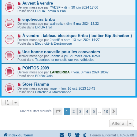
e
e
N
Auvent à vendre
s
a
o
s
Dernier message par
YVESF
«
dim. 30 juin 2024 17:00
u
u
a
Posté dans
ERIBA Familia & Pan
m
v
g
e
e
e
N
enjoliveurs Eriba
s
a
o
s
Dernier message par
alain.stitt
«
dim. 5 mai 2024 13:32
u
u
a
Posté dans
ERIBA Troll
m
v
g
e
e
e
N
À vendre : tableau électrique Eriba ( boitier Bip Scheiber )
s
a
o
s
Dernier message par
Jeanfifi
«
sam. 13 avr. 2024 14:27
u
u
a
Posté dans
Electricité & Electronique
m
v
g
e
e
e
N
Une bonne nouvelle pour les caravaniers
s
a
o
s
Dernier message par
Jeanfifi
«
jeu. 21 mars 2024 16:50
u
u
a
Posté dans
Tractrices et conseils sur vos véhicules
m
v
g
e
e
e
N
PONTOS 2009
s
a
o
s
Dernier message par
LANDERIBA
«
ven. 8 mars 2024 10:47
u
u
a
Posté dans
ERIBA Odin
m
v
g
e
e
e
N
Store Fiamma
s
a
o
s
Dernier message par
roger
«
lun. 16 oct. 2023 18:43
u
u
a
Posté dans
Entretien & Maintenance
m
v
g
e
e
e
s
a
s
u
a
m
Page
1
sur
13
1
2
3
4
5
13
Suivante
602 résultats trouvés
g
…
e
e
s
s
Aller à
a
g
e
Index du forum
Heures au format
UTC+02:00