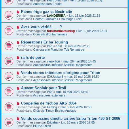
Dernier message par
electron87430
«
ven. 19 juin 2026 10:37
u
u
a
Posté dans
Amortisseurs Freins
m
v
g
e
e
e
N
Panne frigo gaz et électricité
s
a
o
s
Dernier message par
LANDERIBA
«
lun. 15 juin 2026 21:33
u
u
a
Posté dans
Confort Sanitaires Chauffage Froid
m
v
g
e
e
e
N
Avez vous vérifié ......?
s
a
o
s
Dernier message par
forumeribatouring
«
lun. 1 juin 2026 16:11
u
u
a
Posté dans
Conseils d'Eribamaniacs
m
v
g
e
e
e
N
Réparations Eriba Touring
s
a
o
s
Dernier message par
Patt
«
sam. 30 mai 2026 22:36
u
u
a
Posté dans
Carrosserie Plancher Toit Rehausse
m
v
g
e
e
e
N
rails de porte
s
a
o
s
Dernier message par
vieux.lion
«
mar. 26 mai 2026 14:45
u
u
a
Posté dans
Accessoires intérieur Sellerie Rangements
m
v
g
e
e
e
N
Vends stores intérieurs d'origine pour Triton
s
a
o
s
Dernier message par
IZHJupiter3
«
mar. 19 mai 2026 14:59
u
u
a
Posté dans
Accessoires intérieur Sellerie Rangements
m
v
g
e
e
e
N
Auvent Soplair pour Troll
s
a
o
s
Dernier message par
Patt
«
dim. 10 mai 2026 13:50
u
u
a
Posté dans
Accessoires extérieurs
m
v
g
e
e
e
N
Coupelles de friction AKS 3004
s
a
o
s
Dernier message par
Feeling
«
mar. 5 mai 2026 16:56
u
u
a
Posté dans
Châssis Timon Essieu Attelage
m
v
g
e
e
e
N
Vends coussins dinette arrière Eriba Triton 430 GT 2006
s
a
o
s
Dernier message par
Eribaba
«
lun. 16 mars 2026 17:05
u
u
a
Posté dans
ERIBA Triton
m
v
g