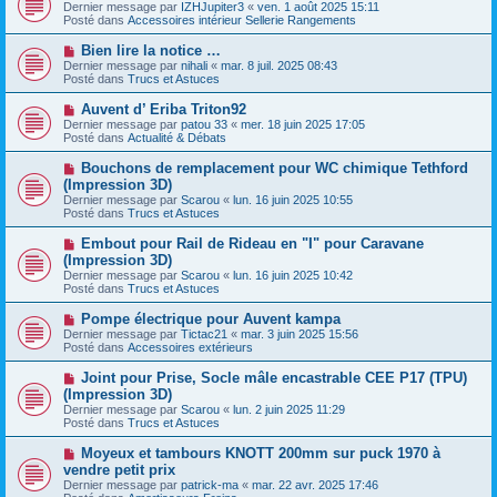
o
s
Dernier message par
IZHJupiter3
«
ven. 1 août 2025 15:11
u
u
a
Posté dans
Accessoires intérieur Sellerie Rangements
m
v
g
e
e
e
N
Bien lire la notice …
s
a
o
s
Dernier message par
nihali
«
mar. 8 juil. 2025 08:43
u
u
a
Posté dans
Trucs et Astuces
m
v
g
e
e
e
N
Auvent d’ Eriba Triton92
s
a
o
s
Dernier message par
patou 33
«
mer. 18 juin 2025 17:05
u
u
a
Posté dans
Actualité & Débats
m
v
g
e
e
e
N
Bouchons de remplacement pour WC chimique Tethford
s
a
o
s
(Impression 3D)
u
u
a
Dernier message par
m
Scarou
«
lun. 16 juin 2025 10:55
v
g
Posté dans
e
Trucs et Astuces
e
e
s
a
s
N
Embout pour Rail de Rideau en "I" pour Caravane
u
a
o
(Impression 3D)
m
g
u
e
Dernier message par
Scarou
«
lun. 16 juin 2025 10:42
e
v
s
Posté dans
Trucs et Astuces
e
s
a
a
N
Pompe électrique pour Auvent kampa
u
g
o
Dernier message par
m
Tictac21
«
mar. 3 juin 2025 15:56
e
u
Posté dans
e
Accessoires extérieurs
v
s
e
s
N
Joint pour Prise, Socle mâle encastrable CEE P17 (TPU)
a
a
o
(Impression 3D)
u
g
u
Dernier message par
m
Scarou
«
lun. 2 juin 2025 11:29
e
v
Posté dans
e
Trucs et Astuces
e
s
a
s
N
Moyeux et tambours KNOTT 200mm sur puck 1970 à
u
a
o
vendre petit prix
m
g
u
e
Dernier message par
patrick-ma
«
mar. 22 avr. 2025 17:46
e
v
s