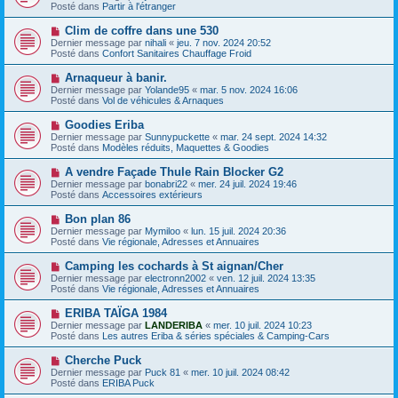
g
u
Posté dans
e
Partir à l'étranger
e
v
s
e
s
N
Clim de coffre dans une 530
a
a
o
Dernier message par
nihali
«
jeu. 7 nov. 2024 20:52
u
g
u
Posté dans
Confort Sanitaires Chauffage Froid
m
e
v
e
e
N
Arnaqueur à banir.
s
a
o
s
Dernier message par
Yolande95
«
mar. 5 nov. 2024 16:06
u
u
a
Posté dans
Vol de véhicules & Arnaques
m
v
g
e
e
e
N
Goodies Eriba
s
a
o
s
Dernier message par
Sunnypuckette
«
mar. 24 sept. 2024 14:32
u
u
a
Posté dans
Modèles réduits, Maquettes & Goodies
m
v
g
e
e
e
N
A vendre Façade Thule Rain Blocker G2
s
a
o
s
Dernier message par
bonabri22
«
mer. 24 juil. 2024 19:46
u
u
a
Posté dans
Accessoires extérieurs
m
v
g
e
e
e
N
Bon plan 86
s
a
o
s
Dernier message par
Mymiloo
«
lun. 15 juil. 2024 20:36
u
u
a
Posté dans
Vie régionale, Adresses et Annuaires
m
v
g
e
e
e
N
Camping les cochards à St aignan/Cher
s
a
o
s
Dernier message par
electronn2002
«
ven. 12 juil. 2024 13:35
u
u
a
Posté dans
Vie régionale, Adresses et Annuaires
m
v
g
e
e
e
N
ERIBA TAÏGA 1984
s
a
o
s
Dernier message par
LANDERIBA
«
mer. 10 juil. 2024 10:23
u
u
a
Posté dans
Les autres Eriba & séries spéciales & Camping-Cars
m
v
g
e
e
e
N
Cherche Puck
s
a
o
s
Dernier message par
Puck 81
«
mer. 10 juil. 2024 08:42
u
u
a
Posté dans
ERIBA Puck
m
v
g
e