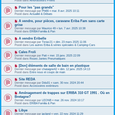
Posté dans
Amortisseurs Freins
e
s
a
a
N
Pour les "pas grands"
u
g
o
Dernier message par
m
Phi66
«
mar. 8 avr. 2025 10:11
e
u
Posté dans
e
Actualité & Débats
v
s
e
s
N
A vendre, pour pièces, caravane Eriba Fam sans carte
a
a
o
grise
u
g
u
Dernier message par
m
Maurice 49
«
lun. 7 avr. 2025 10:38
e
v
Posté dans
e
ERIBA Familia & Pan
e
s
a
s
N
A vendre Eribelle
u
a
o
Dernier message par
m
Tictac21
«
dim. 23 mars 2025 11:06
g
u
Posté dans
e
Les autres Eriba & séries spéciales & Camping-Cars
e
v
s
e
s
N
Cales Froli
a
a
o
Dernier message par
Patt
«
mer. 15 janv. 2025 22:09
u
g
u
Posté dans
Roues Jantes Pneumatiques
m
e
v
e
e
N
[Don] éléments de salle de bain en plastique
s
a
o
s
Dernier message par
chataigne42
«
dim. 12 janv. 2025 14:13
u
u
a
Posté dans
Entre nous et coups de main
m
v
g
e
e
e
N
Site REDA
s
a
o
s
Dernier message par
Ddu01
«
sam. 30 nov. 2024 20:44
u
u
a
Posté dans
Accessoires extérieurs
m
v
g
e
e
e
N
Aménagement de trappes sur ERIBA 310 GT 1991 . Où en
s
a
o
s
Bretagne?
u
u
a
Dernier message par
m
LEONB
«
mar. 26 nov. 2024 10:17
v
g
Posté dans
e
ERIBA Familia & Pan
e
e
s
a
s
N
Libye
u
a
o
Dernier message par
m
jacland
«
ven. 22 nov. 2024 11:29