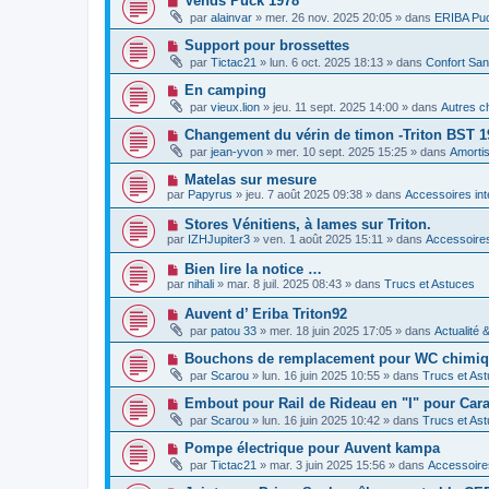
Vends Puck 1978
m
e
a
o
e
par
alainvar
»
mer. 26 nov. 2025 20:05
» dans
ERIBA Pu
a
g
u
s
u
e
v
s
N
Support pour brossettes
m
e
a
o
e
par
Tictac21
»
lun. 6 oct. 2025 18:13
» dans
Confort San
a
g
u
s
u
e
v
s
N
En camping
m
e
a
o
e
par
vieux.lion
»
jeu. 11 sept. 2025 14:00
» dans
Autres c
a
g
u
s
u
e
v
s
N
Changement du vérin de timon -Triton BST 1
m
e
a
o
e
par
jean-yvon
»
mer. 10 sept. 2025 15:25
» dans
Amorti
a
g
u
s
u
e
v
s
N
Matelas sur mesure
m
e
a
o
e
par
Papyrus
»
jeu. 7 août 2025 09:38
» dans
Accessoires int
a
g
u
s
u
e
v
s
N
Stores Vénitiens, à lames sur Triton.
m
e
a
o
e
par
IZHJupiter3
»
ven. 1 août 2025 15:11
» dans
Accessoires
a
g
u
s
u
e
v
s
N
Bien lire la notice …
m
e
a
o
e
par
nihali
»
mar. 8 juil. 2025 08:43
» dans
Trucs et Astuces
a
g
u
s
u
e
v
s
N
Auvent d’ Eriba Triton92
m
e
a
o
e
par
patou 33
»
mer. 18 juin 2025 17:05
» dans
Actualité 
a
g
u
s
u
e
v
s
N
Bouchons de remplacement pour WC chimiqu
m
e
a
o
e
par
Scarou
»
lun. 16 juin 2025 10:55
» dans
Trucs et As
a
g
u
s
u
e
v
s
N
Embout pour Rail de Rideau en "I" pour Car
m
e
a
o
e
par
Scarou
»
lun. 16 juin 2025 10:42
» dans
Trucs et As
a
g
u
s
u
e
v
s
N
Pompe électrique pour Auvent kampa
m
e
a
o
e
par
Tictac21
»
mar. 3 juin 2025 15:56
» dans
Accessoire
a
g
u
s
u
e
v
s