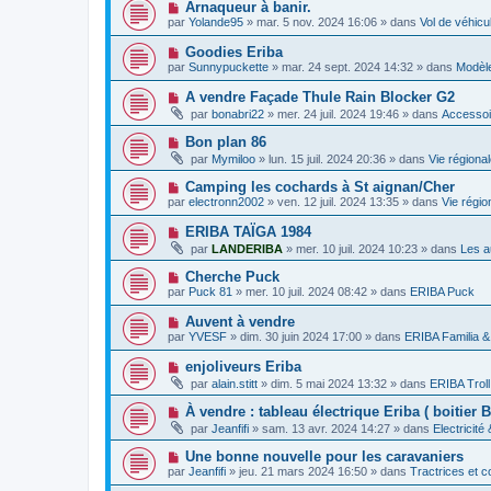
s
N
Arnaqueur à banir.
m
e
a
o
e
par
Yolande95
»
mar. 5 nov. 2024 16:06
» dans
Vol de véhic
a
g
u
s
u
e
v
s
N
Goodies Eriba
m
e
a
o
e
par
Sunnypuckette
»
mar. 24 sept. 2024 14:32
» dans
Modèle
a
g
u
s
u
e
v
s
N
A vendre Façade Thule Rain Blocker G2
m
e
a
o
e
par
bonabri22
»
mer. 24 juil. 2024 19:46
» dans
Accessoi
a
g
u
s
u
e
v
s
N
Bon plan 86
m
e
a
o
e
par
Mymiloo
»
lun. 15 juil. 2024 20:36
» dans
Vie régiona
a
g
u
s
u
e
v
s
N
Camping les cochards à St aignan/Cher
m
e
a
o
e
par
electronn2002
»
ven. 12 juil. 2024 13:35
» dans
Vie régio
a
g
u
s
u
e
v
s
N
ERIBA TAÏGA 1984
m
e
a
o
e
par
LANDERIBA
»
mer. 10 juil. 2024 10:23
» dans
Les a
a
g
u
s
u
e
v
s
N
Cherche Puck
m
e
a
o
e
par
Puck 81
»
mer. 10 juil. 2024 08:42
» dans
ERIBA Puck
a
g
u
s
u
e
v
s
N
Auvent à vendre
m
e
a
o
e
par
YVESF
»
dim. 30 juin 2024 17:00
» dans
ERIBA Familia &
a
g
u
s
u
e
v
s
N
enjoliveurs Eriba
m
e
a
o
e
par
alain.stitt
»
dim. 5 mai 2024 13:32
» dans
ERIBA Troll
a
g
u
s
u
e
v
s
N
À vendre : tableau électrique Eriba ( boitier 
m
e
a
o
e
par
Jeanfifi
»
sam. 13 avr. 2024 14:27
» dans
Electricité
a
g
u
s
u
e
v
s
N
Une bonne nouvelle pour les caravaniers
m
e
a
o
e
par
Jeanfifi
»
jeu. 21 mars 2024 16:50
» dans
Tractrices et c
a
g
u
s
u
e