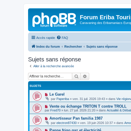
Forum Eriba Tour
Caravaning des Eribamaniacs Euro
Accès rapide
FAQ
Index du forum
Rechercher
Sujets sans réponse
Sujets sans réponse
Aller à la recherche avancée
Rechercher
Recherche avancée
SUJETS
N
Le Garel
o
par
Paperiba
»
ven. 31 juil. 2026 19:43
» dans
Vie région
u
v
N
Vente ou échange TRITON T contre TROLL
e
o
par
Fred70
»
lun. 27 juil. 2026 21:20
» dans
Actualité & Déba
a
u
u
v
N
Amortisseur Pan familia 1987
m
e
o
e
par
electron87430
»
ven. 19 juin 2026 10:37
» dans
Amor
a
u
s
u
v
s
N
Panne frigo gaz et électricité
m