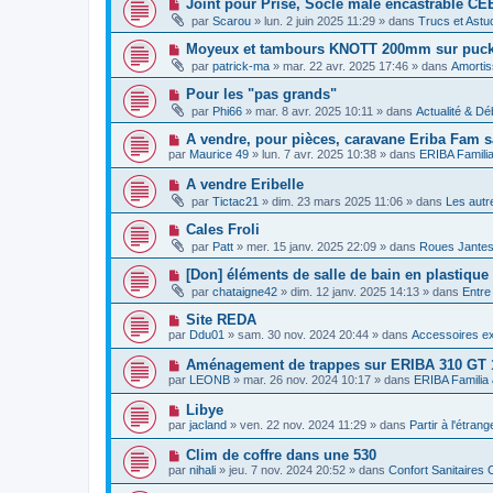
N
Joint pour Prise, Socle mâle encastrable CE
m
e
a
o
e
par
Scarou
»
lun. 2 juin 2025 11:29
» dans
Trucs et Astu
a
g
u
s
u
e
v
s
N
Moyeux et tambours KNOTT 200mm sur puck 1
m
e
a
o
e
par
patrick-ma
»
mar. 22 avr. 2025 17:46
» dans
Amortis
a
g
u
s
u
e
v
s
N
Pour les "pas grands"
m
e
a
o
e
par
Phi66
»
mar. 8 avr. 2025 10:11
» dans
Actualité & Dé
a
g
u
s
u
e
v
s
N
A vendre, pour pièces, caravane Eriba Fam s
m
e
a
o
e
par
Maurice 49
»
lun. 7 avr. 2025 10:38
» dans
ERIBA Famili
a
g
u
s
u
e
v
s
N
A vendre Eribelle
m
e
a
o
e
par
Tictac21
»
dim. 23 mars 2025 11:06
» dans
Les autr
a
g
u
s
u
e
v
s
N
Cales Froli
m
e
a
o
e
par
Patt
»
mer. 15 janv. 2025 22:09
» dans
Roues Jante
a
g
u
s
u
e
v
s
N
[Don] éléments de salle de bain en plastique
m
e
a
o
e
par
chataigne42
»
dim. 12 janv. 2025 14:13
» dans
Entre
a
g
u
s
u
e
v
s
N
Site REDA
m
e
a
o
e
par
Ddu01
»
sam. 30 nov. 2024 20:44
» dans
Accessoires ex
a
g
u
s
u
e
v
s
N
Aménagement de trappes sur ERIBA 310 GT 1
m
e
a
o
e
par
LEONB
»
mar. 26 nov. 2024 10:17
» dans
ERIBA Familia
a
g
u
s
u
e
v
s
N
Libye
m
e
a
o
e
par
jacland
»
ven. 22 nov. 2024 11:29
» dans
Partir à l'étrang
a
g
u
s
u
e
v
s
N
Clim de coffre dans une 530
m
e
a
o
e
par
nihali
»
jeu. 7 nov. 2024 20:52
» dans
Confort Sanitaires 
a
g
u
s
u
e
v