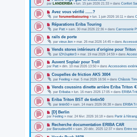
e
a
o
e
par
LANDERIBA
»
lun. 15 juin 2026 21:33
» dans
Confort Sa
a
g
u
s
u
e
v
s
N
Avez vous vérifié ......?
m
e
a
o
e
par
forumeribatouring
»
lun. 1 juin 2026 16:11
» dans
C
a
g
u
s
u
e
v
s
N
Réparations Eriba Touring
m
e
a
o
e
par
Patt
»
sam. 30 mai 2026 22:36
» dans
Carrosserie P
a
g
u
s
u
e
v
s
N
rails de porte
m
e
a
o
e
par
vieux.lion
»
mar. 26 mai 2026 14:45
» dans
Accessoir
a
g
u
s
u
e
v
s
N
Vends stores intérieurs d'origine pour Triton
m
e
a
o
e
par
IZHJupiter3
»
mar. 19 mai 2026 14:59
» dans
Access
a
g
u
s
u
e
v
s
N
Auvent Soplair pour Troll
m
e
a
o
e
par
Patt
»
dim. 10 mai 2026 13:50
» dans
Accessoires extéri
a
g
u
s
u
e
v
s
N
Coupelles de friction AKS 3004
m
e
a
o
e
par
Feeling
»
mar. 5 mai 2026 16:56
» dans
Châssis Tim
a
g
u
s
u
e
v
s
N
Vends coussins dinette arrière Eriba Triton 
m
e
a
o
e
par
Eribaba
»
lun. 16 mars 2026 17:05
» dans
ERIBA Tri
a
g
u
s
u
e
v
s
N
Eriba Triton BST de tintin50
m
e
a
o
e
par
tintin50
»
sam. 14 mars 2026 06:38
» dans
ERIBA Tr
a
g
u
s
u
e
v
s
N
[D] Berlin
m
e
a
o
e
par
Feeling
»
mar. 24 févr. 2026 16:18
» dans
Partir à l'étran
a
g
u
s
u
e
v
s
N
Recherche documentation ERIBA CAR
m
e
a
o
e
par
Baroudeur84
»
sam. 20 déc. 2025 12:37
» dans
Entre no
a
g
u
s
u
e
v
s
N