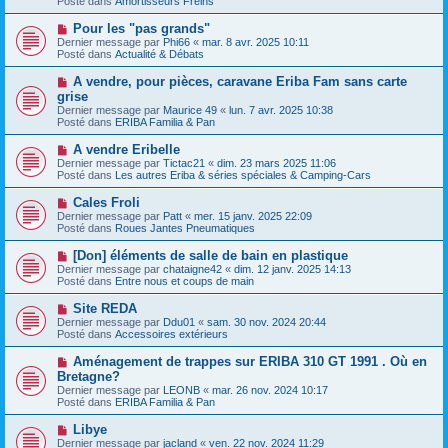
Posté dans
Amortisseurs Freins
e
s
a
a
N
Pour les "pas grands"
u
g
o
Dernier message par
m
Phi66
«
mar. 8 avr. 2025 10:11
e
u
Posté dans
e
Actualité & Débats
v
s
e
s
N
A vendre, pour pièces, caravane Eriba Fam sans carte
a
a
o
grise
u
g
u
Dernier message par
m
Maurice 49
«
lun. 7 avr. 2025 10:38
e
v
Posté dans
e
ERIBA Familia & Pan
e
s
a
s
N
A vendre Eribelle
u
a
o
Dernier message par
m
Tictac21
«
dim. 23 mars 2025 11:06
g
u
Posté dans
e
Les autres Eriba & séries spéciales & Camping-Cars
e
v
s
e
s
N
Cales Froli
a
a
o
Dernier message par
Patt
«
mer. 15 janv. 2025 22:09
u
g
u
Posté dans
Roues Jantes Pneumatiques
m
e
v
e
e
N
[Don] éléments de salle de bain en plastique
s
a
o
s
Dernier message par
chataigne42
«
dim. 12 janv. 2025 14:13
u
u
a
Posté dans
Entre nous et coups de main
m
v
g
e
e
e
N
Site REDA
s
a
o
s
Dernier message par
Ddu01
«
sam. 30 nov. 2024 20:44
u
u
a
Posté dans
Accessoires extérieurs
m
v
g
e
e
e
N
Aménagement de trappes sur ERIBA 310 GT 1991 . Où en
s
a
o
s
Bretagne?
u
u
a
Dernier message par
m
LEONB
«
mar. 26 nov. 2024 10:17
v
g
Posté dans
e
ERIBA Familia & Pan
e
e
s
a
s
N
Libye
u
a
o
Dernier message par
m
jacland
«
ven. 22 nov. 2024 11:29