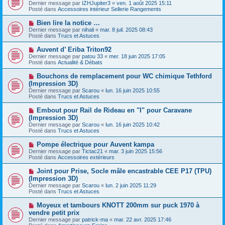
o
s
Dernier message par
IZHJupiter3
«
ven. 1 août 2025 15:11
u
u
a
Posté dans
Accessoires intérieur Sellerie Rangements
m
v
g
e
e
e
N
Bien lire la notice …
s
a
o
s
Dernier message par
nihali
«
mar. 8 juil. 2025 08:43
u
u
a
Posté dans
Trucs et Astuces
m
v
g
e
e
e
N
Auvent d’ Eriba Triton92
s
a
o
s
Dernier message par
patou 33
«
mer. 18 juin 2025 17:05
u
u
a
Posté dans
Actualité & Débats
m
v
g
e
e
e
N
Bouchons de remplacement pour WC chimique Tethford
s
a
o
s
(Impression 3D)
u
u
a
Dernier message par
m
Scarou
«
lun. 16 juin 2025 10:55
v
g
Posté dans
e
Trucs et Astuces
e
e
s
a
s
N
Embout pour Rail de Rideau en "I" pour Caravane
u
a
o
(Impression 3D)
m
g
u
e
Dernier message par
Scarou
«
lun. 16 juin 2025 10:42
e
v
s
Posté dans
Trucs et Astuces
e
s
a
a
N
Pompe électrique pour Auvent kampa
u
g
o
Dernier message par
m
Tictac21
«
mar. 3 juin 2025 15:56
e
u
Posté dans
e
Accessoires extérieurs
v
s
e
s
N
Joint pour Prise, Socle mâle encastrable CEE P17 (TPU)
a
a
o
(Impression 3D)
u
g
u
Dernier message par
m
Scarou
«
lun. 2 juin 2025 11:29
e
v
Posté dans
e
Trucs et Astuces
e
s
a
s
N
Moyeux et tambours KNOTT 200mm sur puck 1970 à
u
a
o
vendre petit prix
m
g
u
e
Dernier message par
patrick-ma
«
mar. 22 avr. 2025 17:46
e
v
s