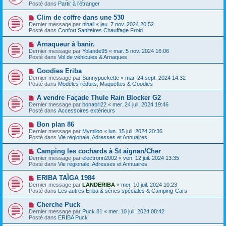
g
u
Posté dans
e
Partir à l'étranger
e
v
s
e
s
N
Clim de coffre dans une 530
a
a
o
Dernier message par
nihali
«
jeu. 7 nov. 2024 20:52
u
g
u
Posté dans
Confort Sanitaires Chauffage Froid
m
e
v
e
e
N
Arnaqueur à banir.
s
a
o
s
Dernier message par
Yolande95
«
mar. 5 nov. 2024 16:06
u
u
a
Posté dans
Vol de véhicules & Arnaques
m
v
g
e
e
e
N
Goodies Eriba
s
a
o
s
Dernier message par
Sunnypuckette
«
mar. 24 sept. 2024 14:32
u
u
a
Posté dans
Modèles réduits, Maquettes & Goodies
m
v
g
e
e
e
N
A vendre Façade Thule Rain Blocker G2
s
a
o
s
Dernier message par
bonabri22
«
mer. 24 juil. 2024 19:46
u
u
a
Posté dans
Accessoires extérieurs
m
v
g
e
e
e
N
Bon plan 86
s
a
o
s
Dernier message par
Mymiloo
«
lun. 15 juil. 2024 20:36
u
u
a
Posté dans
Vie régionale, Adresses et Annuaires
m
v
g
e
e
e
N
Camping les cochards à St aignan/Cher
s
a
o
s
Dernier message par
electronn2002
«
ven. 12 juil. 2024 13:35
u
u
a
Posté dans
Vie régionale, Adresses et Annuaires
m
v
g
e
e
e
N
ERIBA TAÏGA 1984
s
a
o
s
Dernier message par
LANDERIBA
«
mer. 10 juil. 2024 10:23
u
u
a
Posté dans
Les autres Eriba & séries spéciales & Camping-Cars
m
v
g
e
e
e
N
Cherche Puck
s
a
o
s
Dernier message par
Puck 81
«
mer. 10 juil. 2024 08:42
u
u
a
Posté dans
ERIBA Puck
m
v
g
e