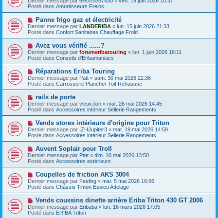
Dernier message par
electron87430
«
ven. 19 juin 2026 10:37
u
u
a
Posté dans
Amortisseurs Freins
m
v
g
e
e
e
N
Panne frigo gaz et électricité
s
a
o
s
Dernier message par
LANDERIBA
«
lun. 15 juin 2026 21:33
u
u
a
Posté dans
Confort Sanitaires Chauffage Froid
m
v
g
e
e
e
N
Avez vous vérifié ......?
s
a
o
s
Dernier message par
forumeribatouring
«
lun. 1 juin 2026 16:11
u
u
a
Posté dans
Conseils d'Eribamaniacs
m
v
g
e
e
e
N
Réparations Eriba Touring
s
a
o
s
Dernier message par
Patt
«
sam. 30 mai 2026 22:36
u
u
a
Posté dans
Carrosserie Plancher Toit Rehausse
m
v
g
e
e
e
N
rails de porte
s
a
o
s
Dernier message par
vieux.lion
«
mar. 26 mai 2026 14:45
u
u
a
Posté dans
Accessoires intérieur Sellerie Rangements
m
v
g
e
e
e
N
Vends stores intérieurs d'origine pour Triton
s
a
o
s
Dernier message par
IZHJupiter3
«
mar. 19 mai 2026 14:59
u
u
a
Posté dans
Accessoires intérieur Sellerie Rangements
m
v
g
e
e
e
N
Auvent Soplair pour Troll
s
a
o
s
Dernier message par
Patt
«
dim. 10 mai 2026 13:50
u
u
a
Posté dans
Accessoires extérieurs
m
v
g
e
e
e
N
Coupelles de friction AKS 3004
s
a
o
s
Dernier message par
Feeling
«
mar. 5 mai 2026 16:56
u
u
a
Posté dans
Châssis Timon Essieu Attelage
m
v
g
e
e
e
N
Vends coussins dinette arrière Eriba Triton 430 GT 2006
s
a
o
s
Dernier message par
Eribaba
«
lun. 16 mars 2026 17:05
u
u
a
Posté dans
ERIBA Triton
m
v
g