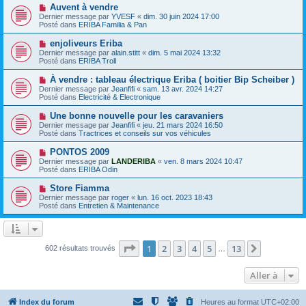
e
e
N
Auvent à vendre
s
a
o
s
Dernier message par
YVESF
«
dim. 30 juin 2024 17:00
u
u
a
Posté dans
ERIBA Familia & Pan
m
v
g
e
e
e
N
enjoliveurs Eriba
s
a
o
s
Dernier message par
alain.stitt
«
dim. 5 mai 2024 13:32
u
u
a
Posté dans
ERIBA Troll
m
v
g
e
e
e
N
À vendre : tableau électrique Eriba ( boitier Bip Scheiber )
s
a
o
s
Dernier message par
Jeanfifi
«
sam. 13 avr. 2024 14:27
u
u
a
Posté dans
Electricité & Electronique
m
v
g
e
e
e
N
Une bonne nouvelle pour les caravaniers
s
a
o
s
Dernier message par
Jeanfifi
«
jeu. 21 mars 2024 16:50
u
u
a
Posté dans
Tractrices et conseils sur vos véhicules
m
v
g
e
e
e
N
PONTOS 2009
s
a
o
s
Dernier message par
LANDERIBA
«
ven. 8 mars 2024 10:47
u
u
a
Posté dans
ERIBA Odin
m
v
g
e
e
e
N
Store Fiamma
s
a
o
s
Dernier message par
roger
«
lun. 16 oct. 2023 18:43
u
u
a
Posté dans
Entretien & Maintenance
m
v
g
e
e
e
s
a
s
u
a
m
Page
1
sur
13
1
2
3
4
5
13
Suivante
602 résultats trouvés
g
…
e
e
s
s
Aller à
a
g
e
Index du forum
Heures au format
UTC+02:00