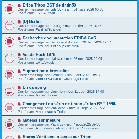
e
e
e
N
Eriba Triton BST de tintin50
s
a
o
s
Dernier message par
tintin50
«
sam. 14 mars 2026 06:38
u
u
a
Posté dans
ERIBA Triton
m
v
g
e
e
e
N
[D] Berlin
s
a
o
s
Dernier message par
Feeling
«
mar. 24 févr. 2026 16:18
u
u
a
Posté dans
Partir à l'étranger
m
v
g
e
e
e
N
Recherche documentation ERIBA CAR
s
a
o
s
Dernier message par
Baroudeur84
«
sam. 20 déc. 2025 12:37
u
u
a
Posté dans
Entre nous et coups de main
m
v
g
e
e
e
N
Vends Puck 1978
s
a
o
s
Dernier message par
alainvar
«
mer. 26 nov. 2025 20:05
u
u
a
Posté dans
ERIBA Puck
m
v
g
e
e
e
N
Support pour brossettes
s
a
o
s
Dernier message par
Tictac21
«
lun. 6 oct. 2025 18:13
u
u
a
Posté dans
Confort Sanitaires Chauffage Froid
m
v
g
e
e
e
N
En camping
s
a
o
s
Dernier message par
vieux.lion
«
jeu. 11 sept. 2025 14:00
u
u
a
Posté dans
Autres choses...
m
v
g
e
e
e
N
Changement du vérin de timon -Triton BST 1990-
s
a
o
s
Dernier message par
jean-yvon
«
mer. 10 sept. 2025 15:25
u
u
a
Posté dans
Amortisseurs Freins
m
v
g
e
e
e
N
Matelas sur mesure
s
a
o
s
Dernier message par
Papyrus
«
jeu. 7 août 2025 09:38
u
u
a
Posté dans
Accessoires intérieur Sellerie Rangements
m
v
g
e
e
e
N
Stores Vénitiens, à lames sur Triton.
s
a