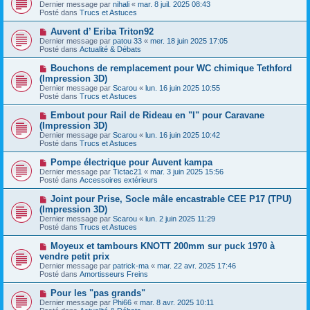
o
s
Dernier message par
nihali
«
mar. 8 juil. 2025 08:43
u
u
a
Posté dans
Trucs et Astuces
m
v
g
e
e
e
N
Auvent d’ Eriba Triton92
s
a
o
s
Dernier message par
patou 33
«
mer. 18 juin 2025 17:05
u
u
a
Posté dans
Actualité & Débats
m
v
g
e
e
e
N
Bouchons de remplacement pour WC chimique Tethford
s
a
o
s
(Impression 3D)
u
u
a
Dernier message par
m
Scarou
«
lun. 16 juin 2025 10:55
v
g
Posté dans
e
Trucs et Astuces
e
e
s
a
s
N
Embout pour Rail de Rideau en "I" pour Caravane
u
a
o
(Impression 3D)
m
g
u
e
Dernier message par
Scarou
«
lun. 16 juin 2025 10:42
e
v
s
Posté dans
Trucs et Astuces
e
s
a
a
N
Pompe électrique pour Auvent kampa
u
g
o
Dernier message par
m
Tictac21
«
mar. 3 juin 2025 15:56
e
u
Posté dans
e
Accessoires extérieurs
v
s
e
s
N
Joint pour Prise, Socle mâle encastrable CEE P17 (TPU)
a
a
o
(Impression 3D)
u
g
u
Dernier message par
m
Scarou
«
lun. 2 juin 2025 11:29
e
v
Posté dans
e
Trucs et Astuces
e
s
a
s
N
Moyeux et tambours KNOTT 200mm sur puck 1970 à
u
a
o
vendre petit prix
m
g
u
e
Dernier message par
patrick-ma
«
mar. 22 avr. 2025 17:46
e
v
s
Posté dans
Amortisseurs Freins
e
s
a
a
N
Pour les "pas grands"
u
g
o
Dernier message par
m
Phi66
«
mar. 8 avr. 2025 10:11
e
u