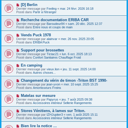
e
e
e
N
[D] Berlin
s
a
o
s
Dernier message par
Feeling
«
mar. 24 févr. 2026 16:18
u
u
a
Posté dans
Partir à l'étranger
m
v
g
e
e
e
N
Recherche documentation ERIBA CAR
s
a
o
s
Dernier message par
Baroudeur84
«
sam. 20 déc. 2025 12:37
u
u
a
Posté dans
Entre nous et coups de main
m
v
g
e
e
e
N
Vends Puck 1978
s
a
o
s
Dernier message par
alainvar
«
mer. 26 nov. 2025 20:05
u
u
a
Posté dans
ERIBA Puck
m
v
g
e
e
e
N
Support pour brossettes
s
a
o
s
Dernier message par
Tictac21
«
lun. 6 oct. 2025 18:13
u
u
a
Posté dans
Confort Sanitaires Chauffage Froid
m
v
g
e
e
e
N
En camping
s
a
o
s
Dernier message par
vieux.lion
«
jeu. 11 sept. 2025 14:00
u
u
a
Posté dans
Autres choses...
m
v
g
e
e
e
N
Changement du vérin de timon -Triton BST 1990-
s
a
o
s
Dernier message par
jean-yvon
«
mer. 10 sept. 2025 15:25
u
u
a
Posté dans
Amortisseurs Freins
m
v
g
e
e
e
N
Matelas sur mesure
s
a
o
s
Dernier message par
Papyrus
«
jeu. 7 août 2025 09:38
u
u
a
Posté dans
Accessoires intérieur Sellerie Rangements
m
v
g
e
e
e
N
Stores Vénitiens, à lames sur Triton.
s
a
o
s
Dernier message par
IZHJupiter3
«
ven. 1 août 2025 15:11
u
u
a
Posté dans
Accessoires intérieur Sellerie Rangements
m
v
g
e
e
e
N
Bien lire la notice …
s
a