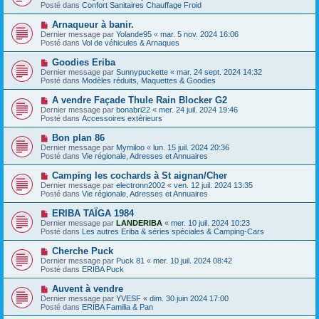
g
u
Posté dans
Confort Sanitaires Chauffage Froid
m
e
v
e
e
N
Arnaqueur à banir.
s
a
o
s
Dernier message par
Yolande95
«
mar. 5 nov. 2024 16:06
u
u
a
Posté dans
Vol de véhicules & Arnaques
m
v
g
e
e
e
N
Goodies Eriba
s
a
o
s
Dernier message par
Sunnypuckette
«
mar. 24 sept. 2024 14:32
u
u
a
Posté dans
Modèles réduits, Maquettes & Goodies
m
v
g
e
e
e
N
A vendre Façade Thule Rain Blocker G2
s
a
o
s
Dernier message par
bonabri22
«
mer. 24 juil. 2024 19:46
u
u
a
Posté dans
Accessoires extérieurs
m
v
g
e
e
e
N
Bon plan 86
s
a
o
s
Dernier message par
Mymiloo
«
lun. 15 juil. 2024 20:36
u
u
a
Posté dans
Vie régionale, Adresses et Annuaires
m
v
g
e
e
e
N
Camping les cochards à St aignan/Cher
s
a
o
s
Dernier message par
electronn2002
«
ven. 12 juil. 2024 13:35
u
u
a
Posté dans
Vie régionale, Adresses et Annuaires
m
v
g
e
e
e
N
ERIBA TAÏGA 1984
s
a
o
s
Dernier message par
LANDERIBA
«
mer. 10 juil. 2024 10:23
u
u
a
Posté dans
Les autres Eriba & séries spéciales & Camping-Cars
m
v
g
e
e
e
N
Cherche Puck
s
a
o
s
Dernier message par
Puck 81
«
mer. 10 juil. 2024 08:42
u
u
a
Posté dans
ERIBA Puck
m
v
g
e
e
e
N
Auvent à vendre
s
a
o
s
Dernier message par
YVESF
«
dim. 30 juin 2024 17:00
u
u
a
Posté dans
ERIBA Familia & Pan
m
v
g
e