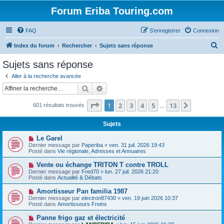
Forum Eriba Touring.com
FAQ
S’enregistrer
Connexion
R
Index du forum
Rechercher
Sujets sans réponse
e
Sujets sans réponse
c
Aller à la recherche avancée
h
Rechercher
Recherche avancée
e
Page
1
sur
13
1
2
3
4
5
13
Suivante
601 résultats trouvés
r
…
c
Sujets
h
N
Le Garel
e
o
Dernier message par
Paperiba
«
ven. 31 juil. 2026 19:43
u
Posté dans
Vie régionale, Adresses et Annuaires
r
v
e
N
Vente ou échange TRITON T contre TROLL
a
o
Dernier message par
Fred70
«
lun. 27 juil. 2026 21:20
u
u
Posté dans
Actualité & Débats
m
v
e
e
N
Amortisseur Pan familia 1987
s
a
o
s
Dernier message par
electron87430
«
ven. 19 juin 2026 10:37
u
u
a
Posté dans
Amortisseurs Freins
m
v
g
e
e
e
N
Panne frigo gaz et électricité
s
a
o
s