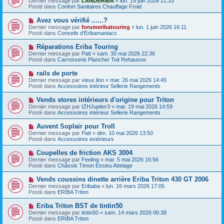
Dernier message par
LANDERIBA
«
lun. 15 juin 2026 21:33
u
u
a
Posté dans
Confort Sanitaires Chauffage Froid
m
v
g
e
e
e
N
Avez vous vérifié ......?
s
a
o
s
Dernier message par
forumeribatouring
«
lun. 1 juin 2026 16:11
u
u
a
Posté dans
Conseils d'Eribamaniacs
m
v
g
e
e
e
N
Réparations Eriba Touring
s
a
o
s
Dernier message par
Patt
«
sam. 30 mai 2026 22:36
u
u
a
Posté dans
Carrosserie Plancher Toit Rehausse
m
v
g
e
e
e
N
rails de porte
s
a
o
s
Dernier message par
vieux.lion
«
mar. 26 mai 2026 14:45
u
u
a
Posté dans
Accessoires intérieur Sellerie Rangements
m
v
g
e
e
e
N
Vends stores intérieurs d'origine pour Triton
s
a
o
s
Dernier message par
IZHJupiter3
«
mar. 19 mai 2026 14:59
u
u
a
Posté dans
Accessoires intérieur Sellerie Rangements
m
v
g
e
e
e
N
Auvent Soplair pour Troll
s
a
o
s
Dernier message par
Patt
«
dim. 10 mai 2026 13:50
u
u
a
Posté dans
Accessoires extérieurs
m
v
g
e
e
e
N
Coupelles de friction AKS 3004
s
a
o
s
Dernier message par
Feeling
«
mar. 5 mai 2026 16:56
u
u
a
Posté dans
Châssis Timon Essieu Attelage
m
v
g
e
e
e
N
Vends coussins dinette arrière Eriba Triton 430 GT 2006
s
a
o
s
Dernier message par
Eribaba
«
lun. 16 mars 2026 17:05
u
u
a
Posté dans
ERIBA Triton
m
v
g
e
e
e
N
Eriba Triton BST de tintin50
s
a
o
s
Dernier message par
tintin50
«
sam. 14 mars 2026 06:38
u
u
a
Posté dans
ERIBA Triton
m
v
g