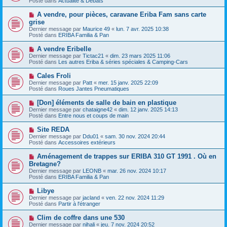
Posté dans
e
Actualité & Débats
v
s
e
s
N
A vendre, pour pièces, caravane Eriba Fam sans carte
a
a
o
grise
u
g
u
Dernier message par
m
Maurice 49
«
lun. 7 avr. 2025 10:38
e
v
Posté dans
e
ERIBA Familia & Pan
e
s
a
s
N
A vendre Eribelle
u
a
o
Dernier message par
m
Tictac21
«
dim. 23 mars 2025 11:06
g
u
Posté dans
e
Les autres Eriba & séries spéciales & Camping-Cars
e
v
s
e
s
N
Cales Froli
a
a
o
Dernier message par
Patt
«
mer. 15 janv. 2025 22:09
u
g
u
Posté dans
Roues Jantes Pneumatiques
m
e
v
e
e
N
[Don] éléments de salle de bain en plastique
s
a
o
s
Dernier message par
chataigne42
«
dim. 12 janv. 2025 14:13
u
u
a
Posté dans
Entre nous et coups de main
m
v
g
e
e
e
N
Site REDA
s
a
o
s
Dernier message par
Ddu01
«
sam. 30 nov. 2024 20:44
u
u
a
Posté dans
Accessoires extérieurs
m
v
g
e
e
e
N
Aménagement de trappes sur ERIBA 310 GT 1991 . Où en
s
a
o
s
Bretagne?
u
u
a
Dernier message par
m
LEONB
«
mar. 26 nov. 2024 10:17
v
g
Posté dans
e
ERIBA Familia & Pan
e
e
s
a
s
N
Libye
u
a
o
Dernier message par
m
jacland
«
ven. 22 nov. 2024 11:29
g
u
Posté dans
e
Partir à l'étranger
e
v
s
e
s
N
Clim de coffre dans une 530
a
a
o
Dernier message par
nihali
«
jeu. 7 nov. 2024 20:52
u