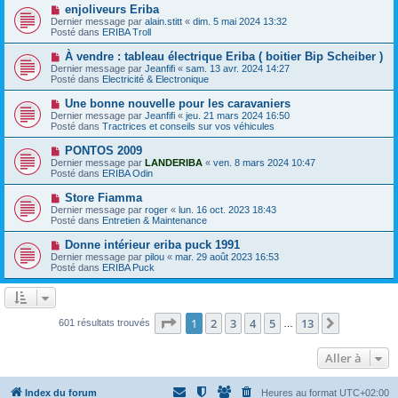
e
e
N
enjoliveurs Eriba
s
a
o
s
Dernier message par
alain.stitt
«
dim. 5 mai 2024 13:32
u
u
a
Posté dans
ERIBA Troll
m
v
g
e
e
e
N
À vendre : tableau électrique Eriba ( boitier Bip Scheiber )
s
a
o
s
Dernier message par
Jeanfifi
«
sam. 13 avr. 2024 14:27
u
u
a
Posté dans
Electricité & Electronique
m
v
g
e
e
e
N
Une bonne nouvelle pour les caravaniers
s
a
o
s
Dernier message par
Jeanfifi
«
jeu. 21 mars 2024 16:50
u
u
a
Posté dans
Tractrices et conseils sur vos véhicules
m
v
g
e
e
e
N
PONTOS 2009
s
a
o
s
Dernier message par
LANDERIBA
«
ven. 8 mars 2024 10:47
u
u
a
Posté dans
ERIBA Odin
m
v
g
e
e
e
N
Store Fiamma
s
a
o
s
Dernier message par
roger
«
lun. 16 oct. 2023 18:43
u
u
a
Posté dans
Entretien & Maintenance
m
v
g
e
e
e
N
Donne intérieur eriba puck 1991
s
a
o
s
Dernier message par
pilou
«
mar. 29 août 2023 16:53
u
u
a
Posté dans
ERIBA Puck
m
v
g
e
e
e
s
a
s
u
a
m
Page
1
sur
13
1
2
3
4
5
13
Suivante
601 résultats trouvés
g
…
e
e
s
s
Aller à
a
g
e
Index du forum
Heures au format
UTC+02:00