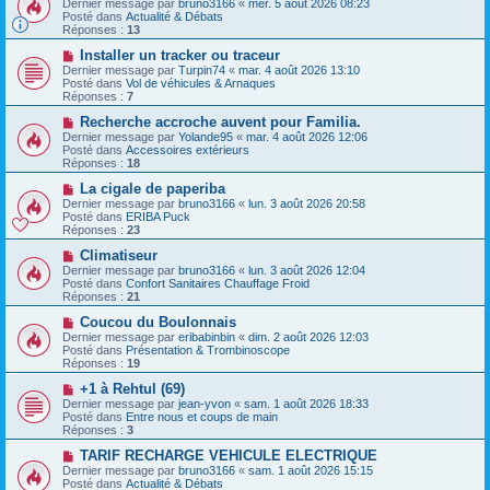
m
e
Dernier message par
bruno3166
«
mer. 5 août 2026 08:23
u
e
Posté dans
Actualité & Débats
v
s
Réponses :
13
e
s
a
N
a
Installer un tracker ou traceur
u
o
g
Dernier message par
Turpin74
«
mar. 4 août 2026 13:10
m
u
e
Posté dans
Vol de véhicules & Arnaques
e
v
Réponses :
7
s
e
s
a
N
Recherche accroche auvent pour Familia.
a
u
o
Dernier message par
Yolande95
«
mar. 4 août 2026 12:06
g
m
u
Posté dans
Accessoires extérieurs
e
e
v
Réponses :
18
s
e
s
a
N
La cigale de paperiba
a
u
o
Dernier message par
bruno3166
«
lun. 3 août 2026 20:58
g
m
u
Posté dans
ERIBA Puck
e
e
v
Réponses :
23
s
e
s
a
N
Climatiseur
a
u
o
Dernier message par
bruno3166
«
lun. 3 août 2026 12:04
g
m
u
Posté dans
Confort Sanitaires Chauffage Froid
e
e
v
Réponses :
21
s
e
s
a
N
Coucou du Boulonnais
a
u
o
Dernier message par
eribabinbin
«
dim. 2 août 2026 12:03
g
m
u
Posté dans
Présentation & Trombinoscope
e
e
v
Réponses :
19
s
e
s
a
N
+1 à Rehtul (69)
a
u
o
Dernier message par
jean-yvon
«
sam. 1 août 2026 18:33
g
m
u
Posté dans
Entre nous et coups de main
e
e
v
Réponses :
3
s
e
s
a
N
TARIF RECHARGE VEHICULE ELECTRIQUE
a
u
o
Dernier message par
bruno3166
«
sam. 1 août 2026 15:15
g
m
u
Posté dans
Actualité & Débats
e