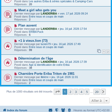
u
e
e
Posté dans
Les autres Eriba & séries spéciales & Camping-Cars
v
s
Réponses :
20
e
s
a
N
a
Meet a girl who gets you
u
o
g
Dernier message par
LANDERIBA
«
ven. 17 juil. 2026 09:24
m
u
e
Posté dans
Entre nous et coups de main
e
v
Réponses :
2
s
e
s
a
N
Plan auvent
a
u
o
Dernier message par
LANDERIBA
«
jeu. 16 juil. 2026 17:54
g
m
u
Posté dans
ERIBA Puck
e
e
v
Réponses :
6
s
e
s
a
N
+1 à vieux.lion (73)
a
u
o
Dernier message par
lucien79
«
jeu. 16 juil. 2026 17:49
g
m
u
Posté dans
Entre nous et coups de main
e
e
v
Réponses :
99
1
2
s
e
s
a
N
a
Détermination de l'âge
u
o
g
m
Dernier message par
LANDERIBA
«
jeu. 16 juil. 2026 17:39
u
e
e
Posté dans
Age & Identification de votre Eriba
v
s
Réponses :
38
e
s
a
N
a
Charnière Porte Eriba Triton de 1981
u
o
g
Dernier message par
illektre
«
jeu. 16 juil. 2026 11:01
m
u
e
Posté dans
Entre nous et coups de main
e
v
Réponses :
2
s
e
s
a
a
Page
1
sur
20
u
1
2
3
4
5
20
Sui
Plus de 1000 résultats ont été trouvés
…
g
m
e
e
Aller à
s
s
a
g
Index du forum
Heures au format
UTC+02:00
e