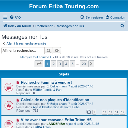
Forum Eriba Touring.com
FAQ
S’enregistrer
Connexion
R
Index du forum
Rechercher
Messages non lus
e
Messages non lus
c
Aller à la recherche avancée
h
Rechercher
Recherche avancée
e
Marquer tout comme lu
• Plus de 1000 résultats ont été trouvés
r
Page
1
sur
20
1
2
3
4
5
20
Suivante
…
c
h
Sujets
e
N
Recherche Familia à vendre !
o
Dernier message par
EriBelge
«
ven. 7 août 2026 07:46
r
u
Posté dans
ERIBA Familia & Pan
v
Réponses :
6
e
a
N
Galerie de nos plaques d'identification
u
o
Dernier message par
EriBelge
«
ven. 7 août 2026 07:42
m
u
Posté dans
Age & Identification de votre Eriba
e
v
Réponses :
732
1
12
13
14
15
s
e
…
s
a
N
a
Vitre avant sur caravane Eriba Triton HS
u
o
g
m
Dernier message par
LANDERIBA
«
jeu. 6 août 2026 21:15
u
e
e
Posté dans
ERIBA Triton