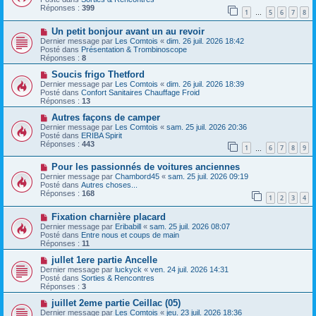
e
e
v
Réponses :
399
1
5
6
7
8
s
e
…
s
a
N
a
Un petit bonjour avant un au revoir
u
o
g
m
Dernier message par
Les Comtois
«
dim. 26 juil. 2026 18:42
u
e
e
Posté dans
Présentation & Trombinoscope
v
s
Réponses :
8
e
s
a
N
a
Soucis frigo Thetford
u
o
g
Dernier message par
Les Comtois
«
dim. 26 juil. 2026 18:39
m
u
e
Posté dans
Confort Sanitaires Chauffage Froid
e
v
Réponses :
13
s
e
s
a
N
Autres façons de camper
a
u
o
Dernier message par
Les Comtois
«
sam. 25 juil. 2026 20:36
g
m
u
Posté dans
ERIBA Spirit
e
e
v
Réponses :
443
1
6
7
8
9
s
e
…
s
a
N
a
Pour les passionnés de voitures anciennes
u
o
g
m
Dernier message par
Chambord45
«
sam. 25 juil. 2026 09:19
u
e
e
Posté dans
Autres choses...
v
s
Réponses :
168
1
2
3
4
e
s
a
a
N
Fixation charnière placard
u
g
o
m
e
Dernier message par
Eribabill
«
sam. 25 juil. 2026 08:07
u
e
Posté dans
Entre nous et coups de main
v
s
Réponses :
11
e
s
a
N
a
jullet 1ere partie Ancelle
u
o
g
Dernier message par
luckyck
«
ven. 24 juil. 2026 14:31
m
u
e
Posté dans
Sorties & Rencontres
e
v
Réponses :
3
s
e
s
a
N
juillet 2eme partie Ceillac (05)
a
u
o
Dernier message par
Les Comtois
«
jeu. 23 juil. 2026 18:36