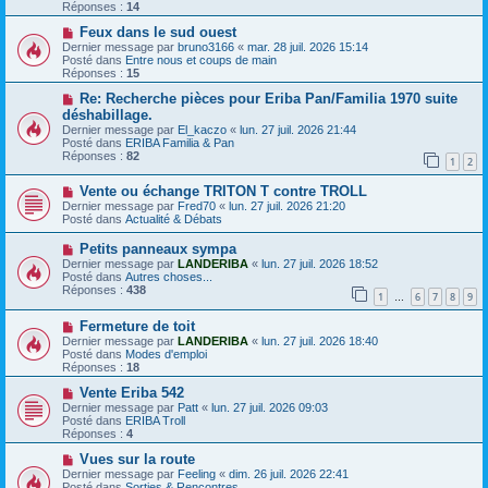
e
v
Réponses :
14
s
e
s
a
N
Feux dans le sud ouest
a
u
o
Dernier message par
bruno3166
«
mar. 28 juil. 2026 15:14
g
m
u
Posté dans
Entre nous et coups de main
e
e
v
Réponses :
15
s
e
s
a
N
Re: Recherche pièces pour Eriba Pan/Familia 1970 suite
a
u
o
déshabillage.
g
m
u
Dernier message par
El_kaczo
«
lun. 27 juil. 2026 21:44
e
e
v
Posté dans
ERIBA Familia & Pan
s
e
Réponses :
82
s
a
1
2
a
u
g
m
N
Vente ou échange TRITON T contre TROLL
e
e
o
Dernier message par
Fred70
«
lun. 27 juil. 2026 21:20
s
u
Posté dans
Actualité & Débats
s
v
a
e
N
Petits panneaux sympa
g
a
o
Dernier message par
LANDERIBA
«
lun. 27 juil. 2026 18:52
e
u
u
Posté dans
Autres choses...
m
v
Réponses :
438
e
1
6
7
8
9
e
…
s
a
s
N
Fermeture de toit
u
a
o
m
Dernier message par
LANDERIBA
«
lun. 27 juil. 2026 18:40
g
u
e
Posté dans
Modes d'emploi
e
v
s
Réponses :
18
e
s
a
N
a
Vente Eriba 542
u
o
g
Dernier message par
Patt
«
lun. 27 juil. 2026 09:03
m
u
e
Posté dans
ERIBA Troll
e
v
Réponses :
4
s
e
s
a
N
Vues sur la route
a
u
o
Dernier message par
Feeling
«
dim. 26 juil. 2026 22:41
g
m
u
Posté dans
Sorties & Rencontres