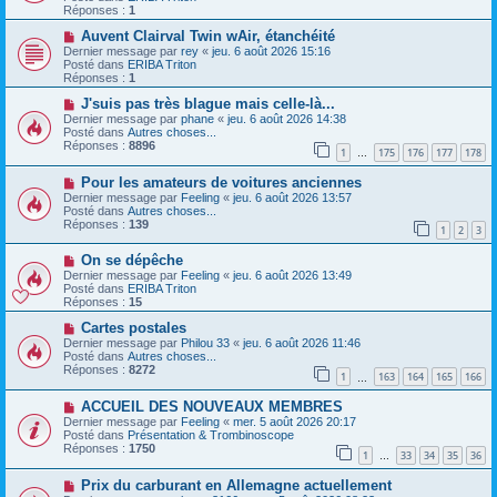
v
s
Réponses :
1
e
s
a
N
a
Auvent Clairval Twin wAir, étanchéité
u
o
g
Dernier message par
rey
«
jeu. 6 août 2026 15:16
m
u
e
Posté dans
ERIBA Triton
e
v
Réponses :
1
s
e
s
a
N
J'suis pas très blague mais celle-là...
a
u
o
Dernier message par
phane
«
jeu. 6 août 2026 14:38
g
m
u
Posté dans
Autres choses...
e
e
v
Réponses :
8896
1
175
176
177
178
s
e
…
s
a
N
a
Pour les amateurs de voitures anciennes
u
o
g
m
Dernier message par
Feeling
«
jeu. 6 août 2026 13:57
u
e
e
Posté dans
Autres choses...
v
s
Réponses :
139
1
2
3
e
s
a
a
N
On se dépêche
u
g
o
m
e
Dernier message par
Feeling
«
jeu. 6 août 2026 13:49
u
e
Posté dans
ERIBA Triton
v
s
Réponses :
15
e
s
a
N
a
Cartes postales
u
o
g
Dernier message par
Philou 33
«
jeu. 6 août 2026 11:46
m
u
e
Posté dans
Autres choses...
e
v
Réponses :
8272
1
163
164
165
166
s
e
…
s
a
N
a
ACCUEIL DES NOUVEAUX MEMBRES
u
o
g
m
Dernier message par
Feeling
«
mer. 5 août 2026 20:17
u
e
e
Posté dans
Présentation & Trombinoscope
v
s
Réponses :
1750
1
33
34
35
36
e
…
s
a
a
N
Prix ​​du carburant en Allemagne actuellement
u
g
o