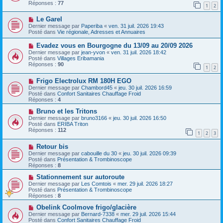
e
v
Réponses :
77
1
2
s
e
s
a
N
a
Le Garel
u
o
g
m
Dernier message par
Paperiba
«
ven. 31 juil. 2026 19:43
u
e
e
Posté dans
Vie régionale, Adresses et Annuaires
v
s
e
s
N
Evadez vous en Bourgogne du 13/09 au 20/09 2026
a
a
o
Dernier message par
jean-yvon
«
ven. 31 juil. 2026 18:42
u
g
u
Posté dans
Villages Eribamania
m
e
v
Réponses :
90
e
1
2
e
s
a
s
N
Frigo Electrolux RM 180H EGO
u
a
o
m
Dernier message par
Chambord45
«
jeu. 30 juil. 2026 16:59
g
u
e
Posté dans
Confort Sanitaires Chauffage Froid
e
v
s
Réponses :
4
e
s
a
N
a
Bruno et les Tritons
u
o
g
Dernier message par
bruno3166
«
jeu. 30 juil. 2026 16:50
m
u
e
Posté dans
ERIBA Triton
e
v
Réponses :
112
1
2
3
s
e
s
a
N
a
Retour bis
u
o
g
m
Dernier message par
cabouille du 30
«
jeu. 30 juil. 2026 09:39
u
e
e
Posté dans
Présentation & Trombinoscope
v
s
Réponses :
8
e
s
a
N
a
Stationnement sur autoroute
u
o
g
Dernier message par
Les Comtois
«
mer. 29 juil. 2026 18:27
m
u
e
Posté dans
Présentation & Trombinoscope
e
v
Réponses :
8
s
e
s
a
N
Obelink Coolmove frigo/glacière
a
u
o
Dernier message par
Bernard-7338
«
mer. 29 juil. 2026 15:44
g
m
u
Posté dans
Confort Sanitaires Chauffage Froid
e