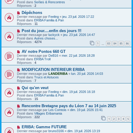
g
m
u
Posté dans
Sorties & Rencontres
e
e
v
Réponses :
2
s
e
s
a
N
Dépêchons
a
u
o
Dernier message par
Feeling
«
jeu. 23 juil. 2026 17:22
g
m
u
Posté dans
ERIBA Familia & Pan
e
e
v
Réponses :
11
s
e
s
a
N
Post du jour....enfin des jours !!!
a
u
o
Dernier message par
luckyck
«
jeu. 23 juil. 2026 14:47
g
m
u
Posté dans
Autres choses...
e
e
v
Réponses :
4274
1
83
84
85
86
s
e
…
s
a
N
a
AV notre Pontos 660 GT
u
o
g
m
Dernier message par
DeB16
«
mer. 22 juil. 2026 18:28
u
e
e
Posté dans
ERIBA Troll
v
s
Réponses :
4
e
s
a
N
a
MODIFICATION INTERIEUR ERIBA
u
o
g
Dernier message par
LANDERIBA
«
lun. 20 juil. 2026 14:03
m
u
e
Posté dans
Trucs et Astuces
e
v
Réponses :
7
s
e
s
a
N
Qui qu'en veut
a
u
o
Dernier message par
Feeling
«
dim. 19 juil. 2026 16:18
g
m
u
Posté dans
ERIBA Familia & Pan
e
e
v
Réponses :
15
s
e
s
a
N
Rencontre Bretagne pays du Léon 7 au 14 juin 2025
a
u
o
Dernier message par
Les Comtois
«
dim. 19 juil. 2026 15:41
g
m
u
Posté dans
Villages Eribamania
e
e
v
Réponses :
222
1
2
3
4
5
s
e
s
a
N
a
ERIBA: Gamme FUTURE
u
o
g
m
Dernier message par
bruno3166
«
dim. 19 juil. 2026 13:19