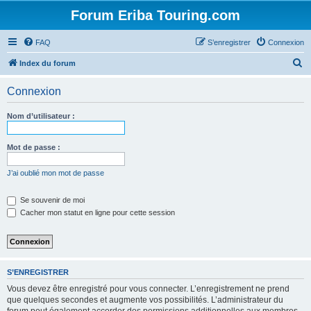
Forum Eriba Touring.com
FAQ
S’enregistrer
Connexion
R
Index du forum
e
Connexion
c
h
Nom d’utilisateur :
e
r
Mot de passe :
c
J’ai oublié mon mot de passe
h
e
Se souvenir de moi
Cacher mon statut en ligne pour cette session
r
S’ENREGISTRER
Vous devez être enregistré pour vous connecter. L’enregistrement ne prend
que quelques secondes et augmente vos possibilités. L’administrateur du
forum peut également accorder des permissions additionnelles aux membres