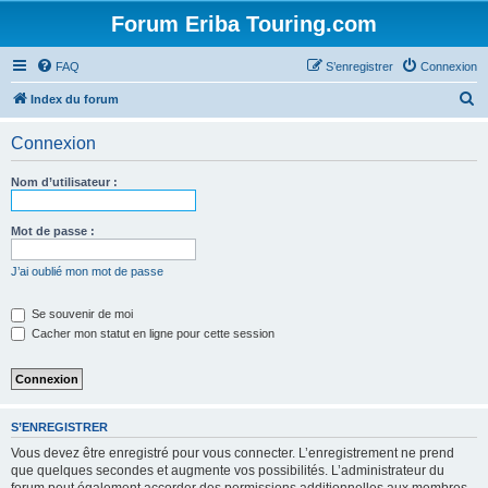
Forum Eriba Touring.com
FAQ
S’enregistrer
Connexion
R
Index du forum
e
Connexion
c
h
Nom d’utilisateur :
e
r
Mot de passe :
c
J’ai oublié mon mot de passe
h
e
Se souvenir de moi
Cacher mon statut en ligne pour cette session
r
S’ENREGISTRER
Vous devez être enregistré pour vous connecter. L’enregistrement ne prend
que quelques secondes et augmente vos possibilités. L’administrateur du
forum peut également accorder des permissions additionnelles aux membres