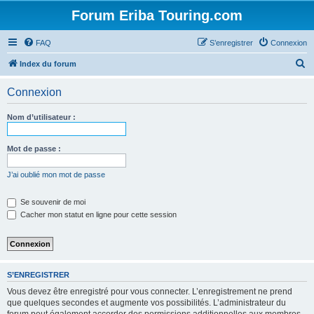
Forum Eriba Touring.com
FAQ
S’enregistrer
Connexion
R
Index du forum
e
Connexion
c
h
Nom d’utilisateur :
e
r
Mot de passe :
c
J’ai oublié mon mot de passe
h
e
Se souvenir de moi
Cacher mon statut en ligne pour cette session
r
S’ENREGISTRER
Vous devez être enregistré pour vous connecter. L’enregistrement ne prend
que quelques secondes et augmente vos possibilités. L’administrateur du
forum peut également accorder des permissions additionnelles aux membres