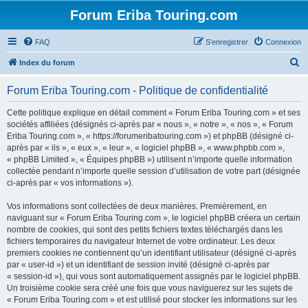
Forum Eriba Touring.com
FAQ
S’enregistrer
Connexion
R
Index du forum
e
Forum Eriba Touring.com - Politique de confidentialité
c
h
Cette politique explique en détail comment « Forum Eriba Touring.com » et ses
sociétés affiliées (désignés ci-après par « nous », « notre », « nos », « Forum
e
Eriba Touring.com », « https://forumeribatouring.com ») et phpBB (désigné ci-
r
après par « ils », « eux », « leur », « logiciel phpBB », « www.phpbb.com »,
« phpBB Limited », « Équipes phpBB ») utilisent n’importe quelle information
c
collectée pendant n’importe quelle session d’utilisation de votre part (désignée
h
ci-après par « vos informations »).
e
Vos informations sont collectées de deux manières. Premièrement, en
r
naviguant sur « Forum Eriba Touring.com », le logiciel phpBB créera un certain
nombre de cookies, qui sont des petits fichiers textes téléchargés dans les
fichiers temporaires du navigateur Internet de votre ordinateur. Les deux
premiers cookies ne contiennent qu’un identifiant utilisateur (désigné ci-après
par « user-id ») et un identifiant de session invité (désigné ci-après par
« session-id »), qui vous sont automatiquement assignés par le logiciel phpBB.
Un troisième cookie sera créé une fois que vous naviguerez sur les sujets de
« Forum Eriba Touring.com » et est utilisé pour stocker les informations sur les