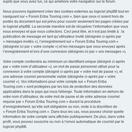
sujets que vous avez lus, ce qui améliore votre navigation sur le forum.
Nous pouvons également créer des cookies externes au logiciel phpBB tout en
naviguant sur « Forum Eriba Touring.com », bien que ceux-ci soient hors de
portée du document qui est prévu pour couvrir seulement les pages créées par
le logiciel phpBB. La seconde manière est de récupérer l’information que vous
nous envoyez et que nous collectons. Ceci peut être, et n’est pas limité à : la
publication de message en tant qu’utilisateur invité (désignée ci-après par
« messages invités »), l’enregistrement sur « Forum Eriba Touring.com »
(désignée ici par « votre compte ») et les messages que vous envoyez après
l’enregistrement et lors d’une connexion (désignés ici par « vos messages »).
Votre compte contiendra au minimum un identifiant unique (désigné ci-après
par « votre nom d’utilisateur »), un mot de passe personnel utilisé pour la
connexion à votre compte (désigné ci-après par « votre mot de passe »), et
une adresse courriel personnelle valide (désignée ci-après par « votre
courriel »). Vos informations pour votre compte sur « Forum Eriba
Touring.com » sont protégées par les lois de protection des données
applicables dans le pays qui nous héberge. Toute information en-dehors de
votre nom d’utilisateur, de votre mot de passe et de votre adresse courriel
requise par « Forum Eriba Touring.com » durant la procédure
d’enregistrement, qu’elle soit obligatoire ou non, reste à la discrétion de
« Forum Eriba Touring.com ». Dans tous les cas, vous pouvez choisir quelle
information de votre compte sera affichée publiquement. De plus, dans votre
profil, vous pouvez souscrire ou non à l’envoi automatique de courriel par le
logiciel phpBB.