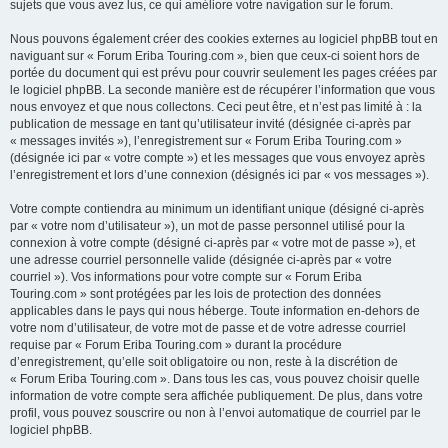
sujets que vous avez lus, ce qui améliore votre navigation sur le forum.
Nous pouvons également créer des cookies externes au logiciel phpBB tout en
naviguant sur « Forum Eriba Touring.com », bien que ceux-ci soient hors de
portée du document qui est prévu pour couvrir seulement les pages créées par
le logiciel phpBB. La seconde manière est de récupérer l’information que vous
nous envoyez et que nous collectons. Ceci peut être, et n’est pas limité à : la
publication de message en tant qu’utilisateur invité (désignée ci-après par
« messages invités »), l’enregistrement sur « Forum Eriba Touring.com »
(désignée ici par « votre compte ») et les messages que vous envoyez après
l’enregistrement et lors d’une connexion (désignés ici par « vos messages »).
Votre compte contiendra au minimum un identifiant unique (désigné ci-après
par « votre nom d’utilisateur »), un mot de passe personnel utilisé pour la
connexion à votre compte (désigné ci-après par « votre mot de passe »), et
une adresse courriel personnelle valide (désignée ci-après par « votre
courriel »). Vos informations pour votre compte sur « Forum Eriba
Touring.com » sont protégées par les lois de protection des données
applicables dans le pays qui nous héberge. Toute information en-dehors de
votre nom d’utilisateur, de votre mot de passe et de votre adresse courriel
requise par « Forum Eriba Touring.com » durant la procédure
d’enregistrement, qu’elle soit obligatoire ou non, reste à la discrétion de
« Forum Eriba Touring.com ». Dans tous les cas, vous pouvez choisir quelle
information de votre compte sera affichée publiquement. De plus, dans votre
profil, vous pouvez souscrire ou non à l’envoi automatique de courriel par le
logiciel phpBB.