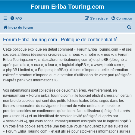
Forum Eriba Touring.com
FAQ
S’enregistrer
Connexion
R
Index du forum
e
Forum Eriba Touring.com - Politique de confidentialité
c
h
Cette politique explique en détail comment « Forum Eriba Touring.com » et ses
sociétés affiliées (désignés ci-après par « nous », « notre », « nos », « Forum
e
Eriba Touring.com », « https://forumeribatouring.com ») et phpBB (désigné ci-
r
après par « ils », « eux », « leur », « logiciel phpBB », « www.phpbb.com »,
« phpBB Limited », « Équipes phpBB ») utilisent n’importe quelle information
c
collectée pendant n’importe quelle session d’utilisation de votre part (désignée
h
ci-après par « vos informations »).
e
Vos informations sont collectées de deux manières. Premièrement, en
r
naviguant sur « Forum Eriba Touring.com », le logiciel phpBB créera un certain
nombre de cookies, qui sont des petits fichiers textes téléchargés dans les
fichiers temporaires du navigateur Internet de votre ordinateur. Les deux
premiers cookies ne contiennent qu’un identifiant utilisateur (désigné ci-après
par « user-id ») et un identifiant de session invité (désigné ci-après par
« session-id »), qui vous sont automatiquement assignés par le logiciel phpBB.
Un troisième cookie sera créé une fois que vous naviguerez sur les sujets de
« Forum Eriba Touring.com » et est utilisé pour stocker les informations sur les