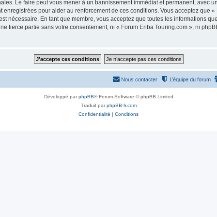
nales. Le faire peut vous mener à un bannissement immédiat et permanent, avec une n
t enregistrées pour aider au renforcement de ces conditions. Vous acceptez que «
 est nécessaire. En tant que membre, vous acceptez que toutes les informations qu
une tierce partie sans votre consentement, ni « Forum Eriba Touring.com », ni ph
Nous contacter
L’équipe du forum
Développé par
phpBB
® Forum Software © phpBB Limited
Traduit par
phpBB-fr.com
Confidentialité
|
Conditions