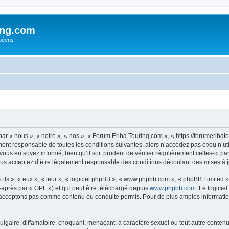
ing.com
péens
r « nous », « notre », « nos », « Forum Eriba Touring.com », « https://forumeriba
ment responsable de toutes les conditions suivantes, alors n’accédez pas et/ou n’
vous en soyez informé, bien qu’il soit prudent de vérifier régulièrement celles-ci p
us acceptez d’être légalement responsable des conditions découlant des mises à jo
ls », « eux », « leur », « logiciel phpBB », « www.phpbb.com », « phpBB Limited »,
-après par « GPL ») et qui peut être téléchargé depuis
www.phpbb.com
. Le logicie
acceptons pas comme contenu ou conduite permis. Pour de plus amples informations
lgaire, diffamatoire, choquant, menaçant, à caractère sexuel ou tout autre contenu 