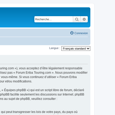
Rechercher
Recherche avancé
Connexion
Langue :
touring.com »), vous acceptez d’être légalement responsable
utilisez pas « Forum Eriba Touring.com ». Nous pouvons modifier
ar vous-même. Si vous continuez d’utiliser « Forum Eriba
ur et/ou modifications.
 « Équipes phpBB ») qui est un script libre de forum, déclaré
l phpBB facilite seulement les discussions sur Internet. phpBB
 au sujet de phpBB, veuillez consulter :
qui peut transgresser les lois de votre pays, du pays où