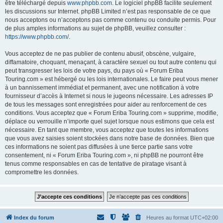
être téléchargé depuis
www.phpbb.com
. Le logiciel phpBB facilite seulement
les discussions sur Internet. phpBB Limited n’est pas responsable de ce que
nous acceptons ou n’acceptons pas comme contenu ou conduite permis. Pour
de plus amples informations au sujet de phpBB, veuillez consulter :
https://www.phpbb.com/
.
Vous acceptez de ne pas publier de contenu abusif, obscène, vulgaire,
diffamatoire, choquant, menaçant, à caractère sexuel ou tout autre contenu qui
peut transgresser les lois de votre pays, du pays où « Forum Eriba
Touring.com » est hébergé ou les lois internationales. Le faire peut vous mener
à un bannissement immédiat et permanent, avec une notification à votre
fournisseur d’accès à Internet si nous le jugeons nécessaire. Les adresses IP
de tous les messages sont enregistrées pour aider au renforcement de ces
conditions. Vous acceptez que « Forum Eriba Touring.com » supprime, modifie,
déplace ou verrouille n’importe quel sujet lorsque nous estimons que cela est
nécessaire. En tant que membre, vous acceptez que toutes les informations
que vous avez saisies soient stockées dans notre base de données. Bien que
ces informations ne soient pas diffusées à une tierce partie sans votre
consentement, ni « Forum Eriba Touring.com », ni phpBB ne pourront être
tenus comme responsables en cas de tentative de piratage visant à
compromettre les données.
Index du forum
Heures au format
UTC+02:00