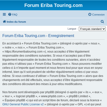
Forum Eriba Touring.com
FAQ
Connexion
R
Index du forum
e
Langue :
c
Forum Eriba Touring.com - Enregistrement
h
En accédant à « Forum Eriba Touring.com » (désigné ci-après par « nous »,
e
« notre », « nos », « Forum Eriba Touring.com »,
r
« https://forumeribatouring.com »), vous acceptez d’être légalement
responsable des conditions suivantes. Si vous n’acceptez pas d’être
c
légalement responsable de toutes les conditions suivantes, alors n’accédez
h
pas et/ou n’utilisez pas « Forum Eriba Touring.com ». Nous pouvons modifier
e
celles-ci à n’importe quel moment et nous ferons tout pour que vous en soyez
informé, bien qu’il soit prudent de vérifier régulièrement celles-ci par vous-
r
même. Si vous continuez d’utiliser « Forum Eriba Touring.com » alors que des
changements ont été effectués, vous acceptez d’être légalement responsable
des conditions découlant des mises à jour et/ou modifications.
Nos forums sont développés par phpBB (désigné ci-après par « ils », « eux »,
« leur », « logiciel phpBB », « www.phpbb.com », « phpBB Limited »,
« Équipes phpBB ») qui est un script libre de forum, déclaré sous la licence «
GNU General Public License v2
» (désigné ci-après par « GPL ») et qui peut