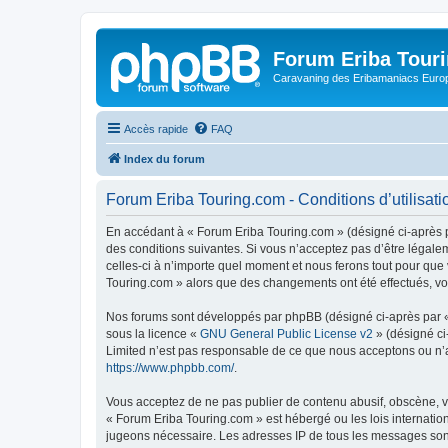
Forum Eriba Tour
Caravaning des Eribamaniacs Euro
Accès rapide
FAQ
Index du forum
Forum Eriba Touring.com - Conditions d’utilisati
En accédant à « Forum Eriba Touring.com » (désigné ci-après pa
des conditions suivantes. Si vous n’acceptez pas d’être légale
celles-ci à n’importe quel moment et nous ferons tout pour que 
Touring.com » alors que des changements ont été effectués, vo
Nos forums sont développés par phpBB (désigné ci-après par « i
sous la licence «
GNU General Public License v2
» (désigné ci
Limited n’est pas responsable de ce que nous acceptons ou n’
https://www.phpbb.com/
.
Vous acceptez de ne pas publier de contenu abusif, obscène, vu
« Forum Eriba Touring.com » est hébergé ou les lois internatio
jugeons nécessaire. Les adresses IP de tous les messages son