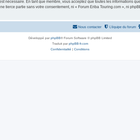
 est nécessaire. En tant que membre, vous acceptez que toutes les informations qu
une tierce partie sans votre consentement, ni « Forum Eriba Touring.com », ni ph
Nous contacter
L’équipe du forum
Développé par
phpBB
® Forum Software © phpBB Limited
Traduit par
phpBB-fr.com
Confidentialité
|
Conditions