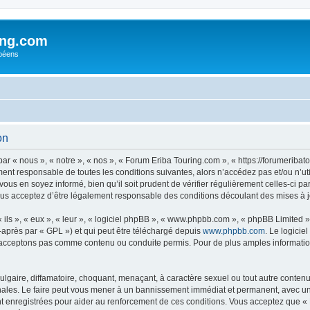
ing.com
péens
on
r « nous », « notre », « nos », « Forum Eriba Touring.com », « https://forumeriba
ment responsable de toutes les conditions suivantes, alors n’accédez pas et/ou n’
vous en soyez informé, bien qu’il soit prudent de vérifier régulièrement celles-ci p
us acceptez d’être légalement responsable des conditions découlant des mises à jo
ls », « eux », « leur », « logiciel phpBB », « www.phpbb.com », « phpBB Limited »,
-après par « GPL ») et qui peut être téléchargé depuis
www.phpbb.com
. Le logicie
acceptons pas comme contenu ou conduite permis. Pour de plus amples informations
lgaire, diffamatoire, choquant, menaçant, à caractère sexuel ou tout autre contenu 
nales. Le faire peut vous mener à un bannissement immédiat et permanent, avec une n
t enregistrées pour aider au renforcement de ces conditions. Vous acceptez que «