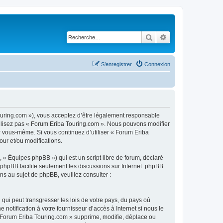
Rechercher
Recherche avancé
S’enregistrer
Connexion
touring.com »), vous acceptez d’être légalement responsable
utilisez pas « Forum Eriba Touring.com ». Nous pouvons modifier
ar vous-même. Si vous continuez d’utiliser « Forum Eriba
ur et/ou modifications.
 « Équipes phpBB ») qui est un script libre de forum, déclaré
l phpBB facilite seulement les discussions sur Internet. phpBB
 au sujet de phpBB, veuillez consulter :
qui peut transgresser les lois de votre pays, du pays où
otification à votre fournisseur d’accès à Internet si nous le
 Forum Eriba Touring.com » supprime, modifie, déplace ou