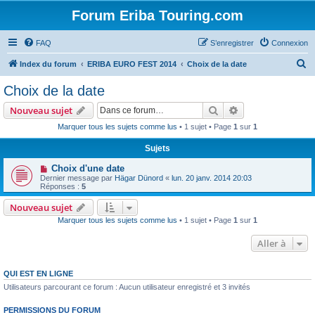
Forum Eriba Touring.com
FAQ
S’enregistrer
Connexion
R
Index du forum
ERIBA EURO FEST 2014
Choix de la date
e
Choix de la date
c
Rechercher
Recherche avanc
Nouveau sujet
h
Marquer tous les sujets comme lus
• 1 sujet • Page
1
sur
1
e
Sujets
r
c
Choix d'une date
Dernier message par
Hägar Dünord
«
lun. 20 janv. 2014 20:03
h
Réponses :
5
e
Nouveau sujet
r
Marquer tous les sujets comme lus
• 1 sujet • Page
1
sur
1
Aller à
QUI EST EN LIGNE
Utilisateurs parcourant ce forum : Aucun utilisateur enregistré et 3 invités
PERMISSIONS DU FORUM