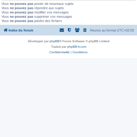
Vous
ne pouvez pas
poster de nouveaux sujets
Vous
ne pouvez pas
répondre aux sujets
Vous
ne pouvez pas
modifier vos messages
Vous
ne pouvez pas
supprimer vos messages
Vous
ne pouvez pas
joindre des fichiers
Index du forum
Heures au format
UTC+02:00
Développé par
phpBB
® Forum Software © phpBB Limited
Traduit par
phpBB-fr.com
Confidentialité
|
Conditions