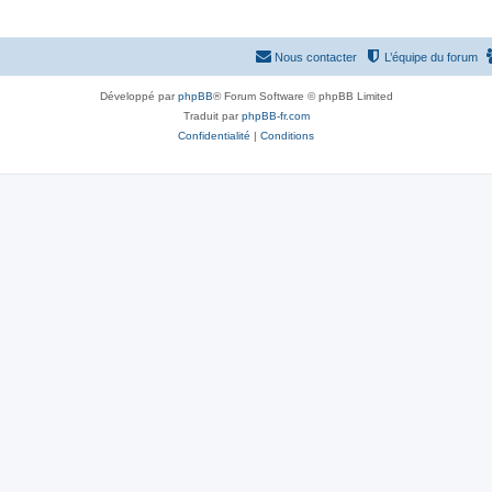
Nous contacter
L’équipe du forum
Développé par
phpBB
® Forum Software © phpBB Limited
Traduit par
phpBB-fr.com
Confidentialité
|
Conditions