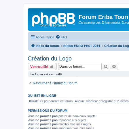
Forum Eriba Tour
Caravaning des Eribamaniacs Euro
Accès rapide
FAQ
Index du forum
ERIBA EURO FEST 2014
Création du Lo
Création du Logo
Rechercher
Recher
Verrouillé
Le forum est verrouillé
Retourner à l’index du forum
QUI EST EN LIGNE
Utilisateurs parcourant ce forum : Aucun utilisateur enregistré et 2 invités
PERMISSIONS DU FORUM
Vous
ne pouvez pas
poster de nouveaux sujets
Vous
ne pouvez pas
répondre aux sujets
Vous
ne pouvez pas
modifier vos messages
Vous
ne pouvez pas
supprimer vos messages