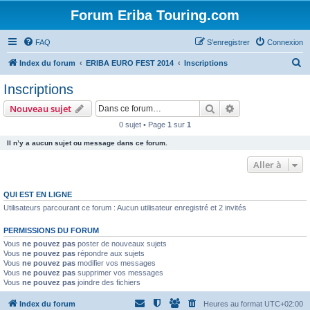
Forum Eriba Touring.com
FAQ
S’enregistrer
Connexion
R
Index du forum
ERIBA EURO FEST 2014
Inscriptions
e
Inscriptions
c
Rechercher
Recherche avanc
Nouveau sujet
h
0 sujet • Page
1
sur
1
e
Il n’y a aucun sujet ou message dans ce forum.
r
c
Aller à
h
QUI EST EN LIGNE
e
Utilisateurs parcourant ce forum : Aucun utilisateur enregistré et 2 invités
r
PERMISSIONS DU FORUM
Vous
ne pouvez pas
poster de nouveaux sujets
Vous
ne pouvez pas
répondre aux sujets
Vous
ne pouvez pas
modifier vos messages
Vous
ne pouvez pas
supprimer vos messages
Vous
ne pouvez pas
joindre des fichiers
Index du forum
Heures au format
UTC+02:00