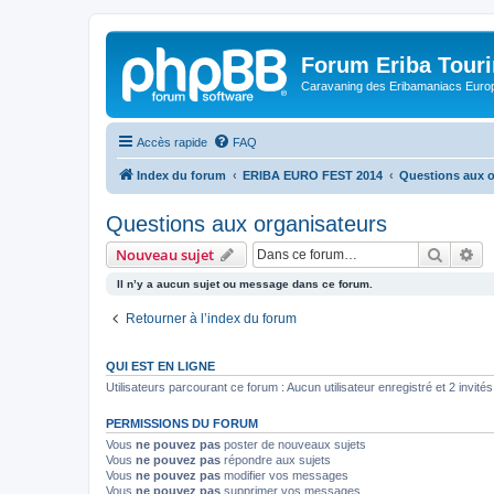
Forum Eriba Tour
Caravaning des Eribamaniacs Euro
Accès rapide
FAQ
Index du forum
ERIBA EURO FEST 2014
Questions aux o
Questions aux organisateurs
Recher
Re
Nouveau sujet
Il n’y a aucun sujet ou message dans ce forum.
Retourner à l’index du forum
QUI EST EN LIGNE
Utilisateurs parcourant ce forum : Aucun utilisateur enregistré et 2 invités
PERMISSIONS DU FORUM
Vous
ne pouvez pas
poster de nouveaux sujets
Vous
ne pouvez pas
répondre aux sujets
Vous
ne pouvez pas
modifier vos messages
Vous
ne pouvez pas
supprimer vos messages