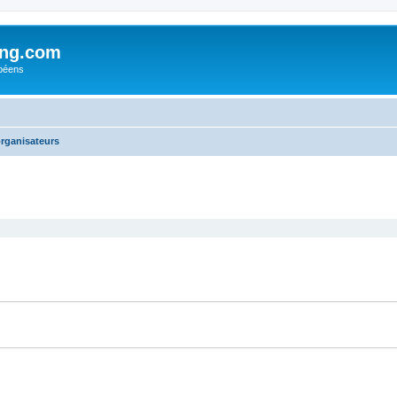
ing.com
péens
rganisateurs
cher
cherche avancée