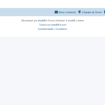
Nous contacter
L’équipe du forum
Développé par
phpBB
® Forum Software © phpBB Limited
Traduit par
phpBB-fr.com
Confidentialité
|
Conditions