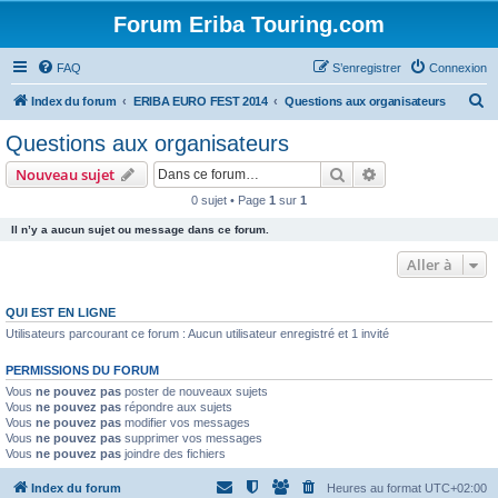
Forum Eriba Touring.com
FAQ
S’enregistrer
Connexion
R
Index du forum
ERIBA EURO FEST 2014
Questions aux organisateurs
e
Questions aux organisateurs
c
Rechercher
Recherche avanc
Nouveau sujet
h
0 sujet • Page
1
sur
1
e
Il n’y a aucun sujet ou message dans ce forum.
r
c
Aller à
h
QUI EST EN LIGNE
e
Utilisateurs parcourant ce forum : Aucun utilisateur enregistré et 1 invité
r
PERMISSIONS DU FORUM
Vous
ne pouvez pas
poster de nouveaux sujets
Vous
ne pouvez pas
répondre aux sujets
Vous
ne pouvez pas
modifier vos messages
Vous
ne pouvez pas
supprimer vos messages
Vous
ne pouvez pas
joindre des fichiers
Index du forum
Heures au format
UTC+02:00