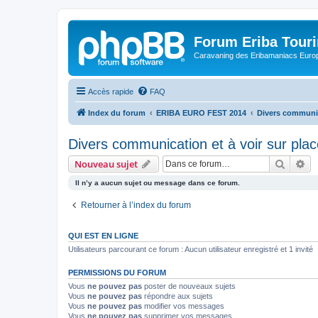
Forum Eriba Tour
Caravaning des Eribamaniacs Euro
Accès rapide
FAQ
Index du forum
ERIBA EURO FEST 2014
Divers communica
Divers communication et à voir sur plac
Recher
Re
Nouveau sujet
Il n’y a aucun sujet ou message dans ce forum.
Retourner à l’index du forum
QUI EST EN LIGNE
Utilisateurs parcourant ce forum : Aucun utilisateur enregistré et 1 invité
PERMISSIONS DU FORUM
Vous
ne pouvez pas
poster de nouveaux sujets
Vous
ne pouvez pas
répondre aux sujets
Vous
ne pouvez pas
modifier vos messages
Vous
ne pouvez pas
supprimer vos messages