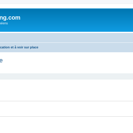
ing.com
péens
tion et à voir sur place
e
cher
cherche avancée