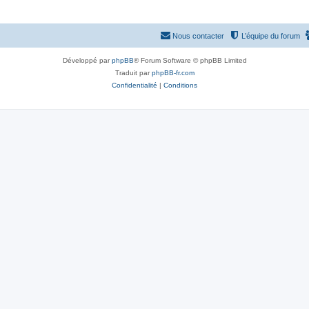
Nous contacter
L’équipe du forum
Développé par
phpBB
® Forum Software © phpBB Limited
Traduit par
phpBB-fr.com
Confidentialité
|
Conditions