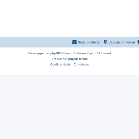
e
s
Nous contacter
L’équipe du forum
Développé par
phpBB
® Forum Software © phpBB Limited
Traduit par
phpBB-fr.com
Confidentialité
|
Conditions