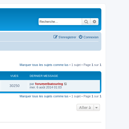
Rechercher
Recherche avancé
S’enregistrer
Connexion
Marquer tous les sujets comme lus
• 1 sujet • Page
1
sur
1
VUES
DERNIER MESSAGE
D
par
forumeribatouring
V
30250
e
mer. 6 août 2014 01:03
r
u
n
Marquer tous les sujets comme lus
• 1 sujet • Page
1
sur
1
i
e
e
r
Aller à
s
m
e
s
s
a
g
e