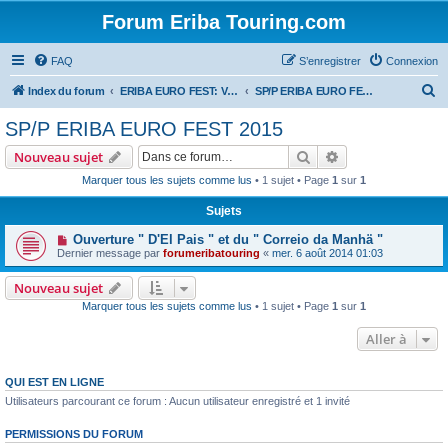
Forum Eriba Touring.com
FAQ
S’enregistrer
Connexion
R
Index du forum
ERIBA EURO FEST: VILLAGE GOLFE DU MORBIHAN 2015
SP/P ERIBA EURO FEST 2015
e
SP/P ERIBA EURO FEST 2015
c
Rechercher
Recherche avanc
Nouveau sujet
h
Marquer tous les sujets comme lus
• 1 sujet • Page
1
sur
1
e
Sujets
r
c
Ouverture " D'El Pais " et du " Correio da Manhä "
Dernier message par
forumeribatouring
«
mer. 6 août 2014 01:03
h
e
Nouveau sujet
Marquer tous les sujets comme lus
• 1 sujet • Page
1
sur
1
r
Aller à
QUI EST EN LIGNE
Utilisateurs parcourant ce forum : Aucun utilisateur enregistré et 1 invité
PERMISSIONS DU FORUM