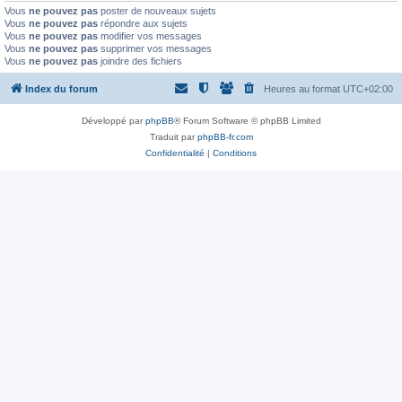
Vous
ne pouvez pas
poster de nouveaux sujets
Vous
ne pouvez pas
répondre aux sujets
Vous
ne pouvez pas
modifier vos messages
Vous
ne pouvez pas
supprimer vos messages
Vous
ne pouvez pas
joindre des fichiers
Index du forum
Heures au format
UTC+02:00
Développé par
phpBB
® Forum Software © phpBB Limited
Traduit par
phpBB-fr.com
Confidentialité
|
Conditions