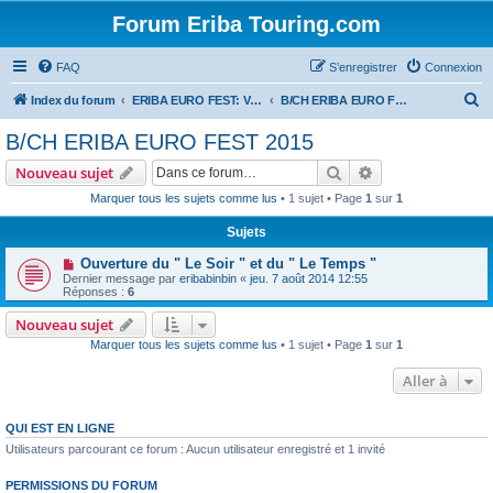
Forum Eriba Touring.com
FAQ
S’enregistrer
Connexion
R
Index du forum
ERIBA EURO FEST: VILLAGE GOLFE DU MORBIHAN 2015
B/CH ERIBA EURO FEST 2015
e
B/CH ERIBA EURO FEST 2015
c
Rechercher
Recherche avanc
Nouveau sujet
h
Marquer tous les sujets comme lus
• 1 sujet • Page
1
sur
1
e
Sujets
r
c
Ouverture du " Le Soir " et du " Le Temps "
Dernier message par
eribabinbin
«
jeu. 7 août 2014 12:55
h
Réponses :
6
e
Nouveau sujet
r
Marquer tous les sujets comme lus
• 1 sujet • Page
1
sur
1
Aller à
QUI EST EN LIGNE
Utilisateurs parcourant ce forum : Aucun utilisateur enregistré et 1 invité
PERMISSIONS DU FORUM