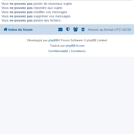
Vous
ne pouvez pas
poster de nouveaux sujets
Vous
ne pouvez pas
répondre aux sujets
Vous
ne pouvez pas
modifier vos messages
Vous
ne pouvez pas
supprimer vos messages
Vous
ne pouvez pas
joindre des fichiers
Index du forum
Heures au format
UTC+02:00
Développé par
phpBB
® Forum Software © phpBB Limited
Traduit par
phpBB-fr.com
Confidentialité
|
Conditions