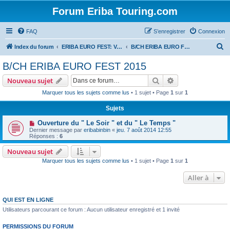
Forum Eriba Touring.com
FAQ
S’enregistrer
Connexion
R
Index du forum
ERIBA EURO FEST: VILLAGE GOLFE DU MORBIHAN 2015
B/CH ERIBA EURO FEST 2015
e
B/CH ERIBA EURO FEST 2015
c
Rechercher
Recherche avanc
Nouveau sujet
h
Marquer tous les sujets comme lus
• 1 sujet • Page
1
sur
1
e
Sujets
r
c
Ouverture du " Le Soir " et du " Le Temps "
Dernier message par
eribabinbin
«
jeu. 7 août 2014 12:55
h
Réponses :
6
e
Nouveau sujet
r
Marquer tous les sujets comme lus
• 1 sujet • Page
1
sur
1
Aller à
QUI EST EN LIGNE
Utilisateurs parcourant ce forum : Aucun utilisateur enregistré et 1 invité
PERMISSIONS DU FORUM