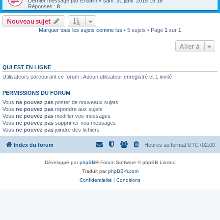
Dernier message par
Eribalin
«
sam. 31 janv. 2015 15:18
Réponses :
8
Nouveau sujet
Marquer tous les sujets comme lus
• 5 sujets • Page
1
sur
1
Aller à
QUI EST EN LIGNE
Utilisateurs parcourant ce forum : Aucun utilisateur enregistré et 1 invité
PERMISSIONS DU FORUM
Vous
ne pouvez pas
poster de nouveaux sujets
Vous
ne pouvez pas
répondre aux sujets
Vous
ne pouvez pas
modifier vos messages
Vous
ne pouvez pas
supprimer vos messages
Vous
ne pouvez pas
joindre des fichiers
Index du forum
Heures au format
UTC+02:00
Développé par
phpBB
® Forum Software © phpBB Limited
Traduit par
phpBB-fr.com
Confidentialité
|
Conditions