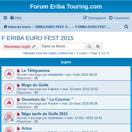
Forum Eriba Touring.com
FAQ
S’enregistrer
Connexion
R
Index du forum
ERIBA EURO FEST: VILLAGE GOLFE DU MORBIHAN 2015
F ERIBA EURO FEST 2015
e
F ERIBA EURO FEST 2015
c
Rechercher
Recherche avanc
Nouveau sujet
h
Marquer tous les sujets comme lus
• 5 sujets • Page
1
sur
1
e
Sujets
r
c
Le Télégramme
Dernier message par
eribabinbin
«
jeu. 4 juin 2015 06:54
h
Réponses :
18
e
Mugs du Golfe
Dernier message par
Fabrice
«
mar. 10 mars 2015 16:52
r
Réponses :
34
Ouverture du " Le Courrier "
Dernier message par
Pucker
«
mar. 10 mars 2015 08:08
Réponses :
20
Négo tarifs du Golfe 2015
Dernier message par
moonarise
«
sam. 14 févr. 2015 10:44
Réponses :
10
Actus