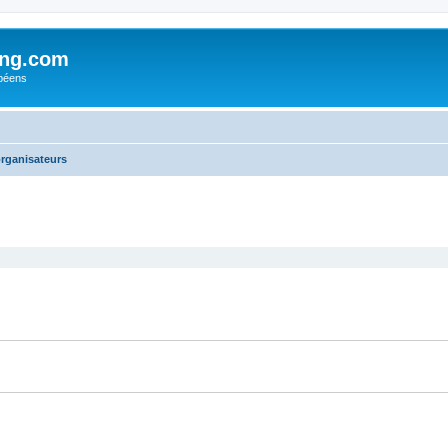
ing.com
péens
rganisateurs
cher
cherche avancée