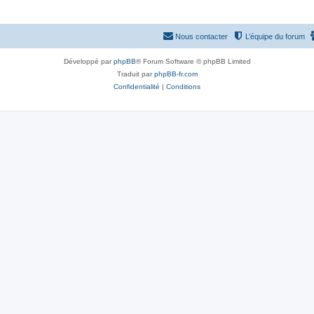
Nous contacter
L’équipe du forum
Développé par
phpBB
® Forum Software © phpBB Limited
Traduit par
phpBB-fr.com
Confidentialité
|
Conditions