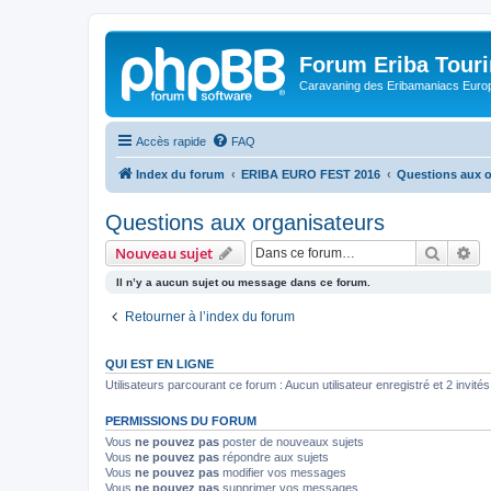
Forum Eriba Tour
Caravaning des Eribamaniacs Euro
Accès rapide
FAQ
Index du forum
ERIBA EURO FEST 2016
Questions aux o
Questions aux organisateurs
Recher
Re
Nouveau sujet
Il n’y a aucun sujet ou message dans ce forum.
Retourner à l’index du forum
QUI EST EN LIGNE
Utilisateurs parcourant ce forum : Aucun utilisateur enregistré et 2 invités
PERMISSIONS DU FORUM
Vous
ne pouvez pas
poster de nouveaux sujets
Vous
ne pouvez pas
répondre aux sujets
Vous
ne pouvez pas
modifier vos messages
Vous
ne pouvez pas
supprimer vos messages