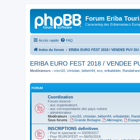
Forum Eriba Tour
Caravaning des Eribamaniacs Euro
Accès rapide
FAQ
Index du forum
ERIBA EURO FEST 2018 / VENDEE PUY DU
ERIBA EURO FEST 2018 / VENDEE P
Modérateurs :
cricri10
,
christian
,
bébert44
,
eco
,
eribabinbin
,
Randafran
FORUM
Coordination
Forum réservé :
- aux organisateurs
- aux correspondants des pays voisins
- administrateur
Modérateurs :
cricri10
,
christian
,
bébert44
,
eribabinbin
,
Rand
Sous-forums :
Grande Bretagne
,
Allemagne
,
Espagn
INSCRIPTIONS definitives
- Pour le spectacle => 03/09/2017
- Pour l'EUROFEST => 08/05/2018