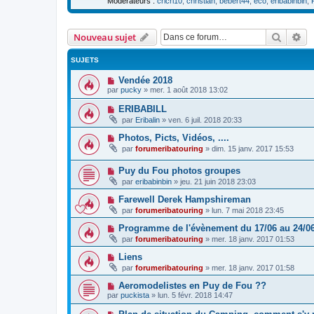
Modérateurs :
cricri10
,
christian
,
bébert44
,
eco
,
eribabinbin
,
Recher
Re
Nouveau sujet
SUJETS
Vendée 2018
par
pucky
»
mer. 1 août 2018 13:02
ERIBABILL
par
Eribalin
»
ven. 6 juil. 2018 20:33
Photos, Picts, Vidéos, ....
par
forumeribatouring
»
dim. 15 janv. 2017 15:53
Puy du Fou photos groupes
par
eribabinbin
»
jeu. 21 juin 2018 23:03
Farewell Derek Hampshireman
par
forumeribatouring
»
lun. 7 mai 2018 23:45
Programme de l'évènement du 17/06 au 24/0
par
forumeribatouring
»
mer. 18 janv. 2017 01:53
Liens
par
forumeribatouring
»
mer. 18 janv. 2017 01:58
Aeromodelistes en Puy de Fou ??
par
puckista
»
lun. 5 févr. 2018 14:47