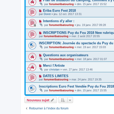
Plan de situation du Camping, comment s'y r
par
forumeribatouring
»
dim. 15 janv. 2017 15:52
Eriba Euro Fest 2018
par
Doret
»
jeu. 12 oct. 2017 13:31
Intentions d'y aller :
par
forumeribatouring
»
jeu. 19 janv. 2017 09:28
INSCRIPTIONS Puy du Fou 2018 New rubriq
par
forumeribatouring
»
mer. 2 août 2017 20:55
INSCRIPTION: Journée du spectacle du Puy du 
par
forumeribatouring
»
mer. 19 avr. 2017 15:03
Questions aux organisateurs
par
forumeribatouring
»
mer. 18 janv. 2017 01:07
Merci l'Artiste
par
christian
»
ven. 27 janv. 2017 13:46
DATES LIMITES
par
forumeribatouring
»
mar. 24 janv. 2017 19:35
Inscriptions Euro Fest Vendée Puy du Fou 2018
par
forumeribatouring
»
dim. 15 janv. 2017 15:55
Nouveau sujet
Retourner à l’index du forum