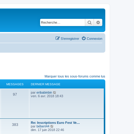
Rechercher
Recherche avancé
S’enregistrer
Connexion
Marquer tous les sous-forums comme lus
MESSAGES
DERNIER MESSAGE
D
V
par
eribabinbin
M
97
e
o
ven. 6 avr. 2018 18:43
r
i
e
n
r
i
l
s
e
e
r
d
s
m
e
e
r
D
Re: Inscriptions Euro Fest Ve…
M
383
s
n
a
e
V
par
bébert44
s
i
r
o
dim. 17 juin 2018 22:46
a
e
e
g
n
i