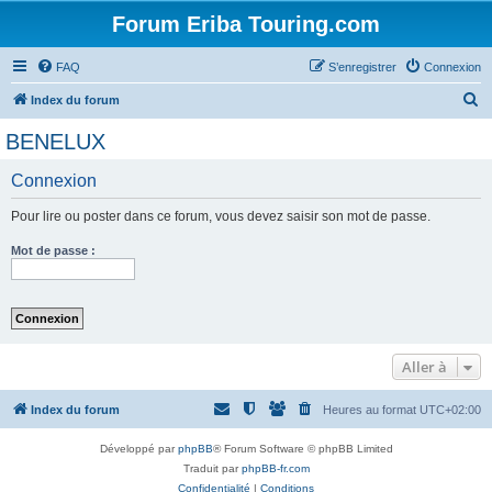
Forum Eriba Touring.com
FAQ
S’enregistrer
Connexion
R
Index du forum
e
BENELUX
c
Connexion
h
e
Pour lire ou poster dans ce forum, vous devez saisir son mot de passe.
r
Mot de passe :
c
h
e
r
Aller à
Index du forum
Heures au format
UTC+02:00
Développé par
phpBB
® Forum Software © phpBB Limited
Traduit par
phpBB-fr.com
Confidentialité
|
Conditions