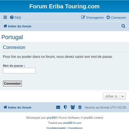
Forum Eriba Touring.com
FAQ
S’enregistrer
Connexion
R
Index du forum
e
Portugal
c
Connexion
h
e
Pour lire ou poster dans ce forum, vous devez saisir son mot de passe.
r
Mot de passe :
c
h
e
r
Aller à
Index du forum
Heures au format
UTC+02:00
Développé par
phpBB
® Forum Software © phpBB Limited
Traduit par
phpBB-fr.com
Confidentialité
|
Conditions