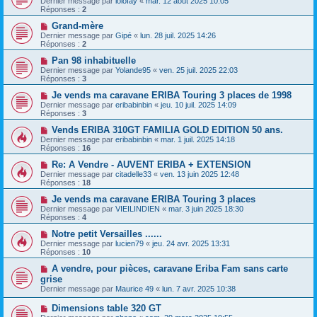
Dernier message par
lolofay
«
mar. 12 août 2025 10:05
Réponses :
2
Grand-mère
Dernier message par
Gipé
«
lun. 28 juil. 2025 14:26
Réponses :
2
Pan 98 inhabituelle
Dernier message par
Yolande95
«
ven. 25 juil. 2025 22:03
Réponses :
3
Je vends ma caravane ERIBA Touring 3 places de 1998
Dernier message par
eribabinbin
«
jeu. 10 juil. 2025 14:09
Réponses :
3
Vends ERIBA 310GT FAMILIA GOLD EDITION 50 ans.
Dernier message par
eribabinbin
«
mar. 1 juil. 2025 14:18
Réponses :
16
Re: A Vendre - AUVENT ERIBA + EXTENSION
Dernier message par
citadelle33
«
ven. 13 juin 2025 12:48
Réponses :
18
Je vends ma caravane ERIBA Touring 3 places
Dernier message par
VIEILINDIEN
«
mar. 3 juin 2025 18:30
Réponses :
4
Notre petit Versailles ......
Dernier message par
lucien79
«
jeu. 24 avr. 2025 13:31
Réponses :
10
A vendre, pour pièces, caravane Eriba Fam sans carte
grise
Dernier message par
Maurice 49
«
lun. 7 avr. 2025 10:38
Dimensions table 320 GT