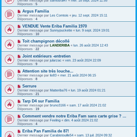
Dernier message par
samourai47
«
mer. 18 sept. 2024 11:55
Réponses :
5
Argus Familia
Dernier message par
Les Comtois
«
jeu. 12 sept. 2024 15:11
Réponses :
4
VENDUE Vente Eriba Familia 1970
Dernier message par
Sunnypuckette
«
lun. 9 sept. 2024 19:01
Réponses :
10
Toit champignon décollé
Dernier message par
LANDERIBA
«
lun. 26 août 2024 12:43
Réponses :
22
Joint extérieurs -entretien
Dernier message par
jularzac
«
ven. 23 août 2024 22:09
Réponses :
9
Attention site très louche...
Dernier message par
lio83
«
mer. 21 août 2024 06:15
Réponses :
8
Serrure
Dernier message par
Matteriba76
«
lun. 19 août 2024 01:21
Réponses :
21
Tarp D4 sur Familia
Dernier message par
bruno3166
«
sam. 17 août 2024 21:02
Réponses :
19
Comment vendre notre Eriba Fam sans carte grise ? ...
Dernier message par
Feeling
«
dim. 4 août 2024 21:02
Réponses :
4
Eriba Pan Familia de 87!
Dernier message par
Carabistouille54
«
sam. 13 juil. 2024 09:32