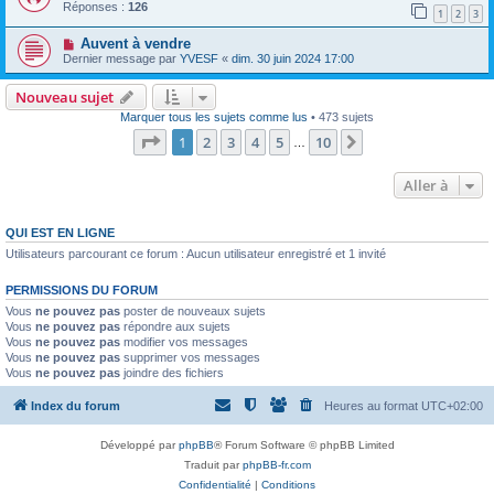
Réponses :
126
1
2
3
Auvent à vendre
Dernier message par
YVESF
«
dim. 30 juin 2024 17:00
Nouveau sujet
Marquer tous les sujets comme lus
• 473 sujets
Page
1
sur
10
1
2
3
4
5
10
Suivante
…
Aller à
QUI EST EN LIGNE
Utilisateurs parcourant ce forum : Aucun utilisateur enregistré et 1 invité
PERMISSIONS DU FORUM
Vous
ne pouvez pas
poster de nouveaux sujets
Vous
ne pouvez pas
répondre aux sujets
Vous
ne pouvez pas
modifier vos messages
Vous
ne pouvez pas
supprimer vos messages
Vous
ne pouvez pas
joindre des fichiers
Index du forum
Heures au format
UTC+02:00
Développé par
phpBB
® Forum Software © phpBB Limited
Traduit par
phpBB-fr.com
Confidentialité
|
Conditions