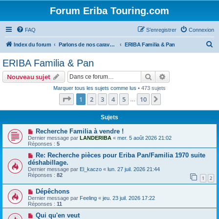
Forum Eriba Touring.com
FAQ
S’enregistrer
Connexion
R
Index du forum
Parlons de nos caravanes (anciennes et récentes)
ERIBA Familia & Pan
e
ERIBA Familia & Pan
c
Rechercher
Recherche avanc
Nouveau sujet
h
Marquer tous les sujets comme lus
• 473 sujets
e
Page
1
sur
10
1
2
3
4
5
10
Suivante
…
r
c
Sujets
h
Recherche Familia à vendre !
Dernier message par
LANDERIBA
«
mer. 5 août 2026 21:02
e
Réponses :
5
r
Re: Recherche pièces pour Eriba Pan/Familia 1970 suite
déshabillage.
Dernier message par
El_kaczo
«
lun. 27 juil. 2026 21:44
Réponses :
82
1
2
Dépêchons
Dernier message par
Feeling
«
jeu. 23 juil. 2026 17:22
Réponses :
11
Qui qu'en veut