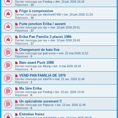
Dernier message par
Feeling
«
dim. 19 juil. 2026 16:18
Réponses :
15
Frigo à compression
Dernier message par
electron87430
«
lun. 29 juin 2026 21:29
Réponses :
16
Fuite jonction Eriba / auvent
Dernier message par
rey
«
mer. 10 juin 2026 20:51
Réponses :
17
Eriba Pan Familia 3 places 1986
Dernier message par
rey
«
mer. 10 juin 2026 20:43
Réponses :
17
Changement de baie fixe
Dernier message par
jean-yvon
«
ven. 22 mai 2026 11:52
Réponses :
5
Baie avant Puck 1088
Dernier message par
Mezig
«
lun. 4 mai 2026 18:18
Réponses :
4
VEND PAN FAMILIA DE 1979
Dernier message par
totof76
«
mar. 21 avr. 2026 11:46
Réponses :
2
Ma 1ère Eriba
Dernier message par
Feeling
«
lun. 13 avr. 2026 13:42
Réponses :
6
Un spécialiste surement !!
Dernier message par
Papyrus
«
lun. 13 avr. 2026 11:46
Réponses :
6
Entretien freins
Dernier message par
eribabinbin
«
ven. 13 mars 2026 09:08