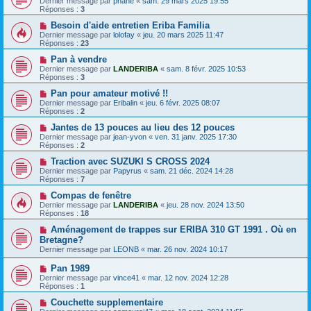
Dernier message par
phane
«
sam. 29 mars 2025 19:55
Réponses :
3
Besoin d'aide entretien Eriba Familia
Dernier message par
lolofay
«
jeu. 20 mars 2025 11:47
Réponses :
23
Pan à vendre
Dernier message par
LANDERIBA
«
sam. 8 févr. 2025 10:53
Réponses :
3
Pan pour amateur motivé !!
Dernier message par
Eribalin
«
jeu. 6 févr. 2025 08:07
Réponses :
2
Jantes de 13 pouces au lieu des 12 pouces
Dernier message par
jean-yvon
«
ven. 31 janv. 2025 17:30
Réponses :
2
Traction avec SUZUKI S CROSS 2024
Dernier message par
Papyrus
«
sam. 21 déc. 2024 14:28
Réponses :
7
Compas de fenêtre
Dernier message par
LANDERIBA
«
jeu. 28 nov. 2024 13:50
Réponses :
18
Aménagement de trappes sur ERIBA 310 GT 1991 . Où en
Bretagne?
Dernier message par
LEONB
«
mar. 26 nov. 2024 10:17
Pan 1989
Dernier message par
vince41
«
mar. 12 nov. 2024 12:28
Réponses :
1
Couchette supplementaire