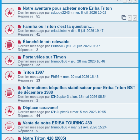
Notre aventure pour acheter notre Eriba Triton
Dernier message par
cdupuy2243
«
mer. 8 juil. 2026 10:02
Réponses :
51
1
2
Familia ou Triton c'est la question....
Dernier message par
eribabinbin
«
dim. 5 juil. 2026 19:47
Réponses :
41
Étanchéité toit relevable
Dernier message par
Eribabill
«
jeu. 25 juin 2026 07:37
Réponses :
2
Porte vélos sur Timon
Dernier message par
bruno3166
«
jeu. 28 mai 2026 10:46
Réponses :
22
Triton 1997
Dernier message par
Phi66
«
mer. 20 mai 2026 18:43
Réponses :
13
Informations béquilles stabilisateur pour Eriba Triton BST
de décembre 1988
Dernier message par
IZHJupiter3
«
lun. 18 mai 2026 08:54
Réponses :
1
Déplace caravane!
Dernier message par
IZHJupiter3
«
mar. 5 mai 2026 10:55
Réponses :
44
Vente de notre ERIBA TOURING 430
Dernier message par
bruno3166
«
mar. 21 avr. 2026 15:24
Réponses :
5
Notre Triton 418 (2005)