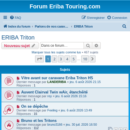
Forum Eriba Touring.com
FAQ
S’enregistrer
Connexion
R
Index du forum
Parlons de nos caravanes (anciennes et récentes)
ERIBA Triton
e
ERIBA Triton
c
Rechercher
Recherche avanc
Nouveau sujet
h
Marquer tous les sujets comme lus
• 467 sujets
e
Page
1
sur
10
1
2
3
4
5
10
Suivante
…
r
c
Sujets
h
Vitre avant sur caravane Eriba Triton HS
Dernier message par
LANDERIBA
«
jeu. 6 août 2026 21:15
e
Réponses :
1
r
Auvent Clairval Twin wAir, étanchéité
Dernier message par
rey
«
jeu. 6 août 2026 15:16
Réponses :
1
On se dépêche
Dernier message par
Feeling
«
jeu. 6 août 2026 13:49
Réponses :
15
Bruno et les Tritons
Dernier message par
bruno3166
«
jeu. 30 juil. 2026 16:50
Réponses :
112
1
2
3