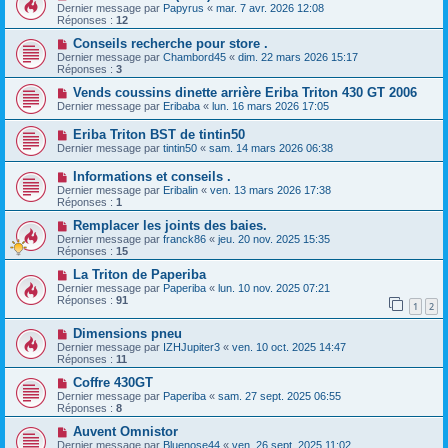
Dernier message par
Papyrus
«
mar. 7 avr. 2026 12:08
Réponses :
12
Conseils recherche pour store .
Dernier message par
Chambord45
«
dim. 22 mars 2026 15:17
Réponses :
3
Vends coussins dinette arrière Eriba Triton 430 GT 2006
Dernier message par
Eribaba
«
lun. 16 mars 2026 17:05
Eriba Triton BST de tintin50
Dernier message par
tintin50
«
sam. 14 mars 2026 06:38
Informations et conseils .
Dernier message par
Eribalin
«
ven. 13 mars 2026 17:38
Réponses :
1
Remplacer les joints des baies.
Dernier message par
franck86
«
jeu. 20 nov. 2025 15:35
Réponses :
15
La Triton de Paperiba
Dernier message par
Paperiba
«
lun. 10 nov. 2025 07:21
Réponses :
91
1
2
Dimensions pneu
Dernier message par
IZHJupiter3
«
ven. 10 oct. 2025 14:47
Réponses :
11
Coffre 430GT
Dernier message par
Paperiba
«
sam. 27 sept. 2025 06:55
Réponses :
8
Auvent Omnistor
Dernier message par
Bluenose44
«
ven. 26 sept. 2025 11:02