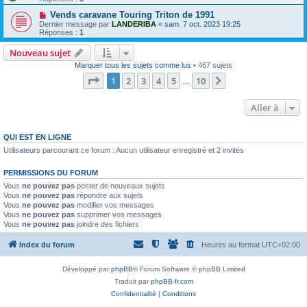
Vends caravane Touring Triton de 1991
Dernier message par
LANDERIBA
«
sam. 7 oct. 2023 19:25
Réponses :
1
Nouveau sujet
Marquer tous les sujets comme lus
• 467 sujets
Page
1
sur
10
1
2
3
4
5
10
Suivante
…
Aller à
QUI EST EN LIGNE
Utilisateurs parcourant ce forum : Aucun utilisateur enregistré et 2 invités
PERMISSIONS DU FORUM
Vous
ne pouvez pas
poster de nouveaux sujets
Vous
ne pouvez pas
répondre aux sujets
Vous
ne pouvez pas
modifier vos messages
Vous
ne pouvez pas
supprimer vos messages
Vous
ne pouvez pas
joindre des fichiers
Index du forum
Heures au format
UTC+02:00
Développé par
phpBB
® Forum Software © phpBB Limited
Traduit par
phpBB-fr.com
Confidentialité
|
Conditions