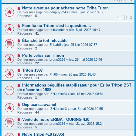
Notre aventure pour acheter notre Eriba Triton
Dernier message par
cdupuy2243
«
mer. 8 juil. 2026 10:02
Réponses :
51
1
2
Familia ou Triton c'est la question....
Dernier message par
eribabinbin
«
dim. 5 juil. 2026 19:47
Réponses :
41
Étanchéité toit relevable
Dernier message par
Eribabill
«
jeu. 25 juin 2026 07:37
Réponses :
2
Porte vélos sur Timon
Dernier message par
bruno3166
«
jeu. 28 mai 2026 10:46
Réponses :
22
Triton 1997
Dernier message par
Phi66
«
mer. 20 mai 2026 18:43
Réponses :
13
Informations béquilles stabilisateur pour Eriba Triton BST
de décembre 1988
Dernier message par
IZHJupiter3
«
lun. 18 mai 2026 08:54
Réponses :
1
Déplace caravane!
Dernier message par
IZHJupiter3
«
mar. 5 mai 2026 10:55
Réponses :
44
Vente de notre ERIBA TOURING 430
Dernier message par
bruno3166
«
mar. 21 avr. 2026 15:24
Réponses :
5
Notre Triton 418 (2005)