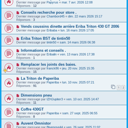
Dernier message par
Papyrus
«
mar. 7 avr. 2026 12:08
Réponses :
12
Conseils recherche pour store .
Dernier message par
Chambord45
«
dim. 22 mars 2026 15:17
Réponses :
3
Vends coussins dinette arrière Eriba Triton 430 GT 2006
Dernier message par
Eribaba
«
lun. 16 mars 2026 17:05
Eriba Triton BST de tintin50
Dernier message par
tintin50
«
sam. 14 mars 2026 06:38
Informations et conseils .
Dernier message par
Eribalin
«
ven. 13 mars 2026 17:38
Réponses :
1
Remplacer les joints des baies.
Dernier message par
franck86
«
jeu. 20 nov. 2025 15:35
Réponses :
15
La Triton de Paperiba
Dernier message par
Paperiba
«
lun. 10 nov. 2025 07:21
Réponses :
91
1
2
Dimensions pneu
Dernier message par
IZHJupiter3
«
ven. 10 oct. 2025 14:47
Réponses :
11
Coffre 430GT
Dernier message par
Paperiba
«
sam. 27 sept. 2025 06:55
Réponses :
8
Auvent Omnistor
Dernier message par
Bluenose44
«
ven. 26 sept. 2025 11:02