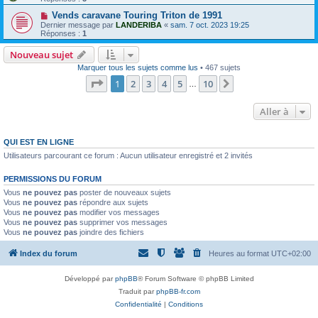
Vends caravane Touring Triton de 1991
Dernier message par
LANDERIBA
«
sam. 7 oct. 2023 19:25
Réponses :
1
Nouveau sujet
Marquer tous les sujets comme lus
• 467 sujets
Page
1
sur
10
1
2
3
4
5
10
Suivante
…
Aller à
QUI EST EN LIGNE
Utilisateurs parcourant ce forum : Aucun utilisateur enregistré et 2 invités
PERMISSIONS DU FORUM
Vous
ne pouvez pas
poster de nouveaux sujets
Vous
ne pouvez pas
répondre aux sujets
Vous
ne pouvez pas
modifier vos messages
Vous
ne pouvez pas
supprimer vos messages
Vous
ne pouvez pas
joindre des fichiers
Index du forum
Heures au format
UTC+02:00
Développé par
phpBB
® Forum Software © phpBB Limited
Traduit par
phpBB-fr.com
Confidentialité
|
Conditions