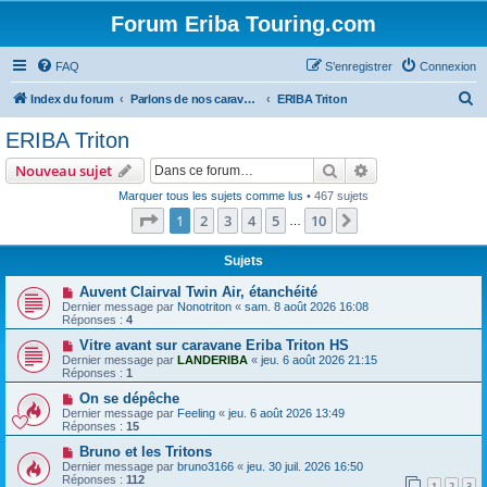
Forum Eriba Touring.com
FAQ
S’enregistrer
Connexion
R
Index du forum
Parlons de nos caravanes (anciennes et récentes)
ERIBA Triton
e
ERIBA Triton
c
Rechercher
Recherche avanc
Nouveau sujet
h
Marquer tous les sujets comme lus
• 467 sujets
e
Page
1
sur
10
1
2
3
4
5
10
Suivante
…
r
c
Sujets
h
Auvent Clairval Twin Air, étanchéité
Dernier message par
Nonotriton
«
sam. 8 août 2026 16:08
e
Réponses :
4
r
Vitre avant sur caravane Eriba Triton HS
Dernier message par
LANDERIBA
«
jeu. 6 août 2026 21:15
Réponses :
1
On se dépêche
Dernier message par
Feeling
«
jeu. 6 août 2026 13:49
Réponses :
15
Bruno et les Tritons
Dernier message par
bruno3166
«
jeu. 30 juil. 2026 16:50
Réponses :
112
1
2
3