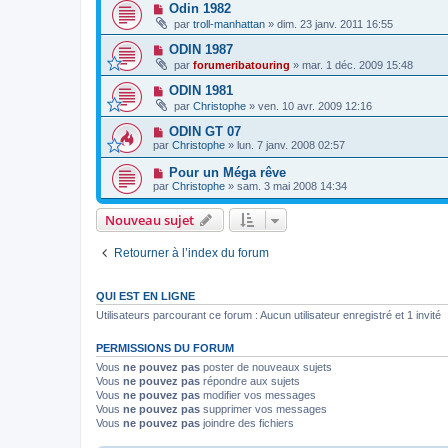
Odin 1982
par
troll-manhattan
»
dim. 23 janv. 2011 16:55
ODIN 1987
par
forumeribatouring
»
mar. 1 déc. 2009 15:48
ODIN 1981
par
Christophe
»
ven. 10 avr. 2009 12:16
ODIN GT 07
par
Christophe
»
lun. 7 janv. 2008 02:57
Pour un Méga rêve
par
Christophe
»
sam. 3 mai 2008 14:34
Nouveau sujet
Retourner à l’index du forum
QUI EST EN LIGNE
Utilisateurs parcourant ce forum : Aucun utilisateur enregistré et 1 invité
PERMISSIONS DU FORUM
Vous
ne pouvez pas
poster de nouveaux sujets
Vous
ne pouvez pas
répondre aux sujets
Vous
ne pouvez pas
modifier vos messages
Vous
ne pouvez pas
supprimer vos messages
Vous
ne pouvez pas
joindre des fichiers