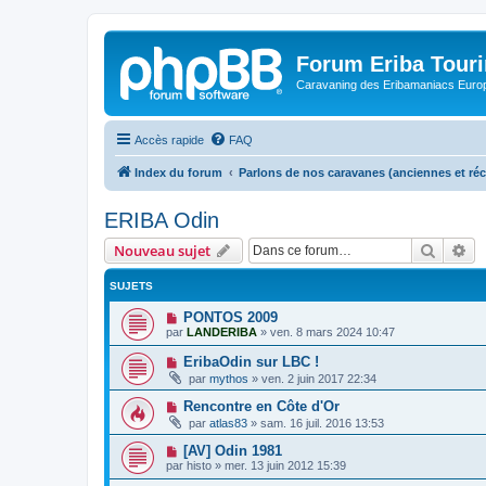
Forum Eriba Tour
Caravaning des Eribamaniacs Euro
Accès rapide
FAQ
Index du forum
Parlons de nos caravanes (anciennes et ré
ERIBA Odin
Recher
Re
Nouveau sujet
SUJETS
PONTOS 2009
par
LANDERIBA
»
ven. 8 mars 2024 10:47
EribaOdin sur LBC !
par
mythos
»
ven. 2 juin 2017 22:34
Rencontre en Côte d'Or
par
atlas83
»
sam. 16 juil. 2016 13:53
[AV] Odin 1981
par
histo
»
mer. 13 juin 2012 15:39