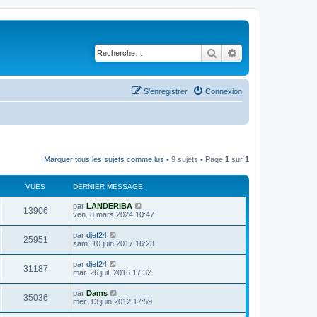
Rechercher
Recherche avancé
S’enregistrer
Connexion
Marquer tous les sujets comme lus
• 9 sujets • Page
1
sur
1
VUES
DERNIER MESSAGE
D
par
LANDERIBA
V
13906
e
ven. 8 mars 2024 10:47
r
u
n
D
par
djef24
V
25951
i
e
sam. 10 juin 2017 16:23
e
e
r
r
u
n
D
par
djef24
s
m
V
31187
i
e
mar. 26 juil. 2016 17:32
e
e
e
r
s
r
u
n
s
D
par
Dams
s
m
V
35036
i
a
e
mer. 13 juin 2012 17:59
e
e
e
g
r
s
r
u
e