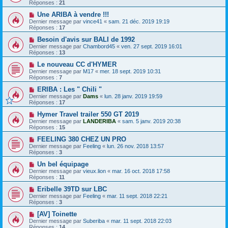
Réponses :
21
Une ARIBA à vendre !!!
Dernier message par
vince41
«
sam. 21 déc. 2019 19:19
Réponses :
17
Besoin d'avis sur BALI de 1992
Dernier message par
Chambord45
«
ven. 27 sept. 2019 16:01
Réponses :
13
Le nouveau CC d'HYMER
Dernier message par
M17
«
mer. 18 sept. 2019 10:31
Réponses :
7
ERIBA : Les " Chili "
Dernier message par
Dams
«
lun. 28 janv. 2019 19:59
Réponses :
17
Hymer Travel trailer 550 GT 2019
Dernier message par
LANDERIBA
«
sam. 5 janv. 2019 20:38
Réponses :
15
FEELING 380 CHEZ UN PRO
Dernier message par
Feeling
«
lun. 26 nov. 2018 13:57
Réponses :
3
Un bel équipage
Dernier message par
vieux.lion
«
mar. 16 oct. 2018 17:58
Réponses :
11
Eribelle 39TD sur LBC
Dernier message par
Feeling
«
mar. 11 sept. 2018 22:21
Réponses :
3
[AV] Toinette
Dernier message par
Suberiba
«
mar. 11 sept. 2018 22:03
Réponses :
14