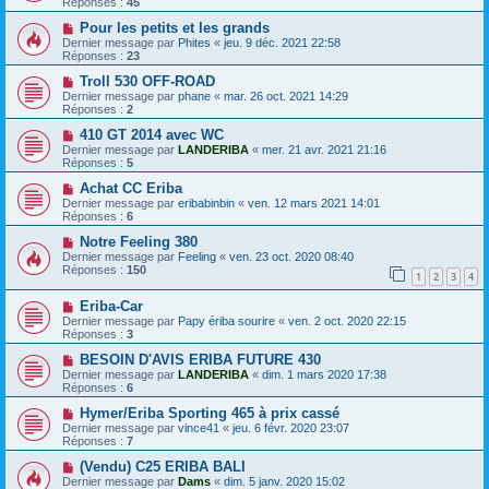
Réponses :
45
Pour les petits et les grands
Dernier message par
Phites
«
jeu. 9 déc. 2021 22:58
Réponses :
23
Troll 530 OFF-ROAD
Dernier message par
phane
«
mar. 26 oct. 2021 14:29
Réponses :
2
410 GT 2014 avec WC
Dernier message par
LANDERIBA
«
mer. 21 avr. 2021 21:16
Réponses :
5
Achat CC Eriba
Dernier message par
eribabinbin
«
ven. 12 mars 2021 14:01
Réponses :
6
Notre Feeling 380
Dernier message par
Feeling
«
ven. 23 oct. 2020 08:40
Réponses :
150
1
2
3
4
Eriba-Car
Dernier message par
Papy ériba sourire
«
ven. 2 oct. 2020 22:15
Réponses :
3
BESOIN D'AVIS ERIBA FUTURE 430
Dernier message par
LANDERIBA
«
dim. 1 mars 2020 17:38
Réponses :
6
Hymer/Eriba Sporting 465 à prix cassé
Dernier message par
vince41
«
jeu. 6 févr. 2020 23:07
Réponses :
7
(Vendu) C25 ERIBA BALI
Dernier message par
Dams
«
dim. 5 janv. 2020 15:02