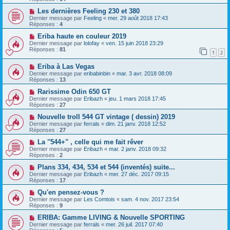
Les dernières Feeling 230 et 380
Dernier message par
Feeling
«
mer. 29 août 2018 17:43
Réponses :
4
Eriba haute en couleur 2019
Dernier message par
lolofay
«
ven. 15 juin 2018 23:29
Réponses :
81
1
2
Eriba à Las Vegas
Dernier message par
eribabinbin
«
mar. 3 avr. 2018 08:09
Réponses :
13
Rarissime Odin 650 GT
Dernier message par
Eribazh
«
jeu. 1 mars 2018 17:45
Réponses :
27
Nouvelle troll 544 GT vintage ( dessin) 2019
Dernier message par
ferrals
«
dim. 21 janv. 2018 12:52
Réponses :
27
La "544+" , celle qui me fait rêver
Dernier message par
Eribazh
«
mar. 2 janv. 2018 09:32
Réponses :
2
Plans 334, 434, 534 et 544 (inventés) suite...
Dernier message par
Eribazh
«
mer. 27 déc. 2017 09:15
Réponses :
17
Qu'en pensez-vous ?
Dernier message par
Les Comtois
«
sam. 4 nov. 2017 23:54
Réponses :
9
ERIBA: Gamme LIVING & Nouvelle SPORTING
Dernier message par
ferrals
«
mer. 26 juil. 2017 07:40