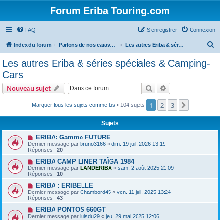
Forum Eriba Touring.com
FAQ
S’enregistrer
Connexion
R
Index du forum
Parlons de nos caravanes (anciennes et récentes)
Les autres Eriba & séries spéciales & Camping-Cars
e
Les autres Eriba & séries spéciales & Camping-
c
Cars
h
Rechercher
Recherche avanc
Nouveau sujet
e
r
1
2
3
Suivante
Marquer tous les sujets comme lus
• 104 sujets
c
Sujets
h
ERIBA: Gamme FUTURE
e
Dernier message par
bruno3166
«
dim. 19 juil. 2026 13:19
Réponses :
20
r
ERIBA CAMP LINER TAÏGA 1984
Dernier message par
LANDERIBA
«
sam. 2 août 2025 21:09
Réponses :
10
ERIBA : ERIBELLE
Dernier message par
Chambord45
«
ven. 11 juil. 2025 13:24
Réponses :
43
ERIBA PONTOS 660GT
Dernier message par
luisdu29
«
jeu. 29 mai 2025 12:06