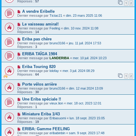
Réponses :
57
1
2
A vendre Eribelle
Dernier message par
Tictac21
«
dim. 23 mars 2025 11:06
Le vaisseau amiral!
Dernier message par
Feeling
«
dim. 10 nov. 2024 11:08
Réponses :
14
Eriba pas chère
Dernier message par
bruno3166
«
jeu. 11 juil. 2024 17:53
Réponses :
3
ERIBA TAÏGA 1984
Dernier message par
LANDERIBA
«
mer. 10 juil. 2024 10:23
Eriba Touring 820
Dernier message par
lolofay
«
mer. 3 juil. 2024 08:29
Réponses :
64
1
2
Porte vélos arrière
Dernier message par
bruno3166
«
dim. 12 mai 2024 13:09
Réponses :
30
Une Eriba spéciale !!
Dernier message par
vieux.lion
«
mer. 18 oct. 2023 12:01
Réponses :
1
Miniature Eriba 1/43
Dernier message par
Eribasuomi
«
lun. 18 sept. 2023 15:05
Réponses :
19
ERIBA: Gamme FEELING
Dernier message par
eribabinbin
«
sam. 9 sept. 2023 17:48