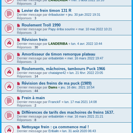
Réponses :
2
Levier de frein timon 131 R
Dernier message par
éribaduster
«
jeu. 30 juin 2022 19:31
Réponses :
3
Roulement Troll 1990
Dernier message par
Papy ériba sourire
«
mar. 10 mai 2022 10:21
Réponses :
3
Révision frein
Dernier message par
LANDERIBA
«
lun. 4 avr. 2022 10:44
Réponses :
30
Amortisseur de timon remorque plateau
Dernier message par
eribabinbin
«
mer. 16 mars 2022 19:47
Réponses :
3
Roulements, mâchoires, tambours Puck 1966
Dernier message par
chataigne42
«
lun. 21 févr. 2022 23:05
Réponses :
14
Révision des freins de ma puck (1989)
Dernier message par
Dams
«
jeu. 16 déc. 2021 10:54
Réponses :
44
Frein à main
Dernier message par
FranckF
«
lun. 17 mai 2021 14:08
Réponses :
2
Différences de tarifs des machoires de freins 1637.
Dernier message par
eribabinbin
«
mar. 16 mars 2021 21:21
Réponses :
8
Nettoyage frein : ça commence mal !
Dernier message par
Eribalin
«
lun. 31 août 2020 06:43