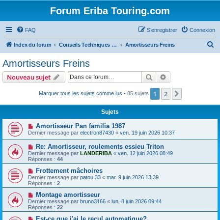
Forum Eriba Touring.com
FAQ
S’enregistrer
Connexion
R
Index du forum
Conseils Techniques Accessoires & Modifications
Amortisseurs Freins
e
Amortisseurs Freins
c
Rechercher
Recherche avanc
Nouveau sujet
h
e
1
2
Suivante
Marquer tous les sujets comme lus
• 85 sujets
r
Sujets
c
Amortisseur Pan familia 1987
h
Dernier message par
electron87430
«
ven. 19 juin 2026 10:37
e
Re: Amortisseur, roulements essieu Triton
r
Dernier message par
LANDERIBA
«
ven. 12 juin 2026 08:49
Réponses :
44
Frottement mâchoires
Dernier message par
patou 33
«
mar. 9 juin 2026 13:39
Réponses :
2
Montage amortisseur
Dernier message par
bruno3166
«
lun. 8 juin 2026 09:44
Réponses :
22
Est-ce que j'ai le recul automatique?