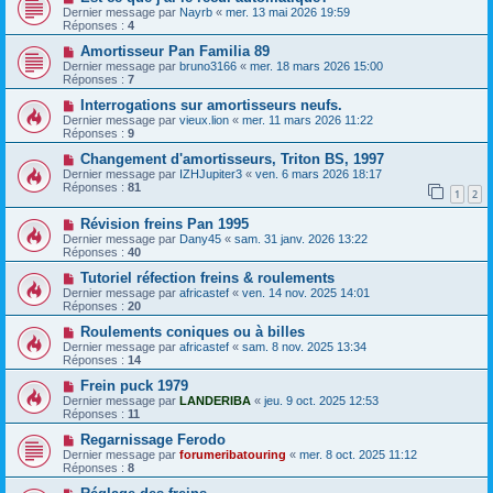
Dernier message par
Nayrb
«
mer. 13 mai 2026 19:59
Réponses :
4
Amortisseur Pan Familia 89
Dernier message par
bruno3166
«
mer. 18 mars 2026 15:00
Réponses :
7
Interrogations sur amortisseurs neufs.
Dernier message par
vieux.lion
«
mer. 11 mars 2026 11:22
Réponses :
9
Changement d'amortisseurs, Triton BS, 1997
Dernier message par
IZHJupiter3
«
ven. 6 mars 2026 18:17
Réponses :
81
1
2
Révision freins Pan 1995
Dernier message par
Dany45
«
sam. 31 janv. 2026 13:22
Réponses :
40
Tutoriel réfection freins & roulements
Dernier message par
africastef
«
ven. 14 nov. 2025 14:01
Réponses :
20
Roulements coniques ou à billes
Dernier message par
africastef
«
sam. 8 nov. 2025 13:34
Réponses :
14
Frein puck 1979
Dernier message par
LANDERIBA
«
jeu. 9 oct. 2025 12:53
Réponses :
11
Regarnissage Ferodo
Dernier message par
forumeribatouring
«
mer. 8 oct. 2025 11:12
Réponses :
8