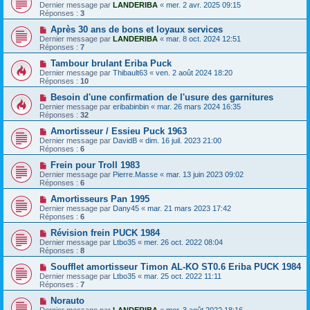
Dernier message par
LANDERIBA
«
mer. 2 avr. 2025 09:15
Réponses :
3
Après 30 ans de bons et loyaux services
Dernier message par
LANDERIBA
«
mar. 8 oct. 2024 12:51
Réponses :
7
Tambour brulant Eriba Puck
Dernier message par
Thibault63
«
ven. 2 août 2024 18:20
Réponses :
10
Besoin d'une confirmation de l'usure des garnitures
Dernier message par
eribabinbin
«
mar. 26 mars 2024 16:35
Réponses :
32
Amortisseur / Essieu Puck 1963
Dernier message par
DavidB
«
dim. 16 juil. 2023 21:00
Réponses :
6
Frein pour Troll 1983
Dernier message par
Pierre.Masse
«
mar. 13 juin 2023 09:02
Réponses :
6
Amortisseurs Pan 1995
Dernier message par
Dany45
«
mar. 21 mars 2023 17:42
Réponses :
6
Révision frein PUCK 1984
Dernier message par
Ltbo35
«
mer. 26 oct. 2022 08:04
Réponses :
8
Soufflet amortisseur Timon AL-KO ST0.6 Eriba PUCK 1984
Dernier message par
Ltbo35
«
mar. 25 oct. 2022 11:11
Réponses :
7
Norauto
Dernier message par
LANDERIBA
«
mer. 3 août 2022 18:16