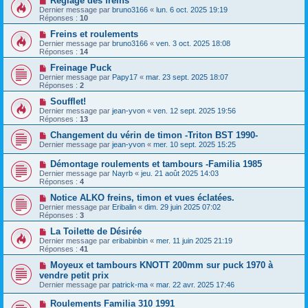
Réglage des freins
Dernier message par
bruno3166
«
lun. 6 oct. 2025 19:19
Réponses :
10
Freins et roulements
Dernier message par
bruno3166
«
ven. 3 oct. 2025 18:08
Réponses :
14
Freinage Puck
Dernier message par
Papy17
«
mar. 23 sept. 2025 18:07
Réponses :
2
Soufflet!
Dernier message par
jean-yvon
«
ven. 12 sept. 2025 19:56
Réponses :
13
Changement du vérin de timon -Triton BST 1990-
Dernier message par
jean-yvon
«
mer. 10 sept. 2025 15:25
Démontage roulements et tambours -Familia 1985
Dernier message par
Nayrb
«
jeu. 21 août 2025 14:03
Réponses :
4
Notice ALKO freins, timon et vues éclatées.
Dernier message par
Eribalin
«
dim. 29 juin 2025 07:02
Réponses :
3
La Toilette de Désirée
Dernier message par
eribabinbin
«
mer. 11 juin 2025 21:19
Réponses :
41
Moyeux et tambours KNOTT 200mm sur puck 1970 à
vendre petit prix
Dernier message par
patrick-ma
«
mar. 22 avr. 2025 17:46
Roulements Familia 310 1991