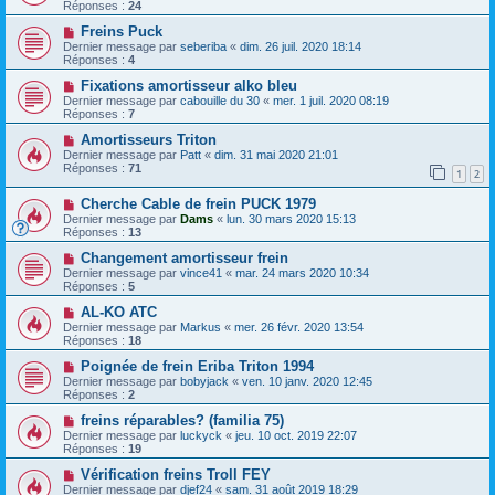
Réponses :
24
Freins Puck
Dernier message par
seberiba
«
dim. 26 juil. 2020 18:14
Réponses :
4
Fixations amortisseur alko bleu
Dernier message par
cabouille du 30
«
mer. 1 juil. 2020 08:19
Réponses :
7
Amortisseurs Triton
Dernier message par
Patt
«
dim. 31 mai 2020 21:01
Réponses :
71
1
2
Cherche Cable de frein PUCK 1979
Dernier message par
Dams
«
lun. 30 mars 2020 15:13
Réponses :
13
Changement amortisseur frein
Dernier message par
vince41
«
mar. 24 mars 2020 10:34
Réponses :
5
AL-KO ATC
Dernier message par
Markus
«
mer. 26 févr. 2020 13:54
Réponses :
18
Poignée de frein Eriba Triton 1994
Dernier message par
bobyjack
«
ven. 10 janv. 2020 12:45
Réponses :
2
freins réparables? (familia 75)
Dernier message par
luckyck
«
jeu. 10 oct. 2019 22:07
Réponses :
19
Vérification freins Troll FEY
Dernier message par
djef24
«
sam. 31 août 2019 18:29