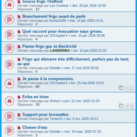
Soucis frigo Thetford
Dernier message par
Les Comtois
«
dim. 26 juil. 2026 18:39
Réponses :
13
Branchement frigo avant de partir
Dernier message par
bruno3166
«
mar. 14 juil. 2026 14:11
Réponses :
2
Quel raccord pour évacuation eaux grises.
Dernier message par
IZHJupiter3
«
ven. 10 juil. 2026 09:06
Réponses :
4
Panne frigo gaz et électricité
Dernier message par
LANDERIBA
«
lun. 15 juin 2026 21:33
Frigo qui démarre très difficilement, parfois pas du tout;
au gaz
Dernier message par
Eribalin
«
mer. 27 mai 2026 06:55
Réponses :
4
Je passe à la compression.
Dernier message par
IZHJupiter3
«
lun. 25 mai 2026 23:07
Réponses :
68
1
2
Eriba en hiver
Dernier message par
Rehtul
«
sam. 22 nov. 2025 23:29
Réponses :
78
1
2
Support pour brossettes
Dernier message par
Tictac21
«
lun. 6 oct. 2025 18:13
Chasse d'eau
Dernier message par
Eribalin
«
ven. 19 sept. 2025 07:15
Réponses :
3