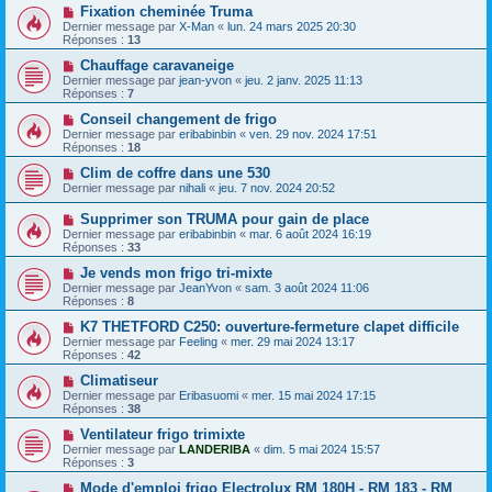
Fixation cheminée Truma
Dernier message par
X-Man
«
lun. 24 mars 2025 20:30
Réponses :
13
Chauffage caravaneige
Dernier message par
jean-yvon
«
jeu. 2 janv. 2025 11:13
Réponses :
7
Conseil changement de frigo
Dernier message par
eribabinbin
«
ven. 29 nov. 2024 17:51
Réponses :
18
Clim de coffre dans une 530
Dernier message par
nihali
«
jeu. 7 nov. 2024 20:52
Supprimer son TRUMA pour gain de place
Dernier message par
eribabinbin
«
mar. 6 août 2024 16:19
Réponses :
33
Je vends mon frigo tri-mixte
Dernier message par
JeanYvon
«
sam. 3 août 2024 11:06
Réponses :
8
K7 THETFORD C250: ouverture-fermeture clapet difficile
Dernier message par
Feeling
«
mer. 29 mai 2024 13:17
Réponses :
42
Climatiseur
Dernier message par
Eribasuomi
«
mer. 15 mai 2024 17:15
Réponses :
38
Ventilateur frigo trimixte
Dernier message par
LANDERIBA
«
dim. 5 mai 2024 15:57
Réponses :
3
Mode d'emploi frigo Electrolux RM 180H - RM 183 - RM