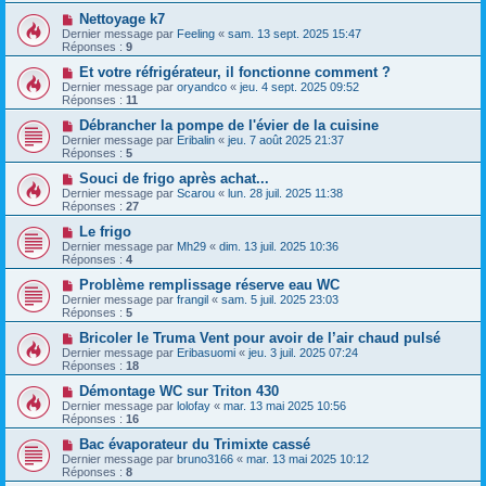
Nettoyage k7
Dernier message par
Feeling
«
sam. 13 sept. 2025 15:47
Réponses :
9
Et votre réfrigérateur, il fonctionne comment ?
Dernier message par
oryandco
«
jeu. 4 sept. 2025 09:52
Réponses :
11
Débrancher la pompe de l'évier de la cuisine
Dernier message par
Eribalin
«
jeu. 7 août 2025 21:37
Réponses :
5
Souci de frigo après achat...
Dernier message par
Scarou
«
lun. 28 juil. 2025 11:38
Réponses :
27
Le frigo
Dernier message par
Mh29
«
dim. 13 juil. 2025 10:36
Réponses :
4
Problème remplissage réserve eau WC
Dernier message par
frangil
«
sam. 5 juil. 2025 23:03
Réponses :
5
Bricoler le Truma Vent pour avoir de l’air chaud pulsé
Dernier message par
Eribasuomi
«
jeu. 3 juil. 2025 07:24
Réponses :
18
Démontage WC sur Triton 430
Dernier message par
lolofay
«
mar. 13 mai 2025 10:56
Réponses :
16
Bac évaporateur du Trimixte cassé
Dernier message par
bruno3166
«
mar. 13 mai 2025 10:12
Réponses :
8