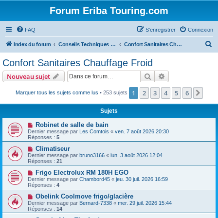
Forum Eriba Touring.com
FAQ
S’enregistrer
Connexion
R
Index du forum
Conseils Techniques Accessoires & Modifications
Confort Sanitaires Chauffage Froid
e
Confort Sanitaires Chauffage Froid
c
Rechercher
Recherche avanc
Nouveau sujet
h
e
1
2
3
4
5
6
Suiv
Marquer tous les sujets comme lus
• 253 sujets
r
Sujets
c
Robinet de salle de bain
h
Dernier message par
Les Comtois
«
ven. 7 août 2026 20:30
Réponses :
5
e
Climatiseur
r
Dernier message par
bruno3166
«
lun. 3 août 2026 12:04
Réponses :
21
Frigo Electrolux RM 180H EGO
Dernier message par
Chambord45
«
jeu. 30 juil. 2026 16:59
Réponses :
4
Obelink Coolmove frigo/glacière
Dernier message par
Bernard-7338
«
mer. 29 juil. 2026 15:44
Réponses :
14