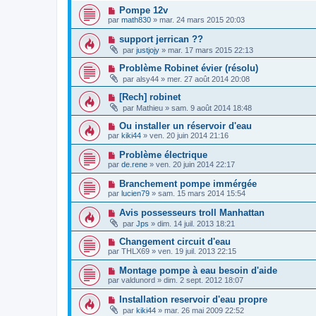
Pompe 12v
par
math830
»
mar. 24 mars 2015 20:03
support jerrican ??
par
justjojy
»
mar. 17 mars 2015 22:13
Problème Robinet évier (résolu)
par
alsy44
»
mer. 27 août 2014 20:08
[Rech] robinet
par
Mathieu
»
sam. 9 août 2014 18:48
Ou installer un réservoir d'eau
par
kiki44
»
ven. 20 juin 2014 21:16
Problème électrique
par
de.rene
»
ven. 20 juin 2014 22:17
Branchement pompe immérgée
par
lucien79
»
sam. 15 mars 2014 15:54
Avis possesseurs troll Manhattan
par
Jps
»
dim. 14 juil. 2013 18:21
Changement circuit d'eau
par
THLX69
»
ven. 19 juil. 2013 22:15
Montage pompe à eau besoin d'aide
par
valdunord
»
dim. 2 sept. 2012 18:07
Installation reservoir d'eau propre
par
kiki44
»
mar. 26 mai 2009 22:52