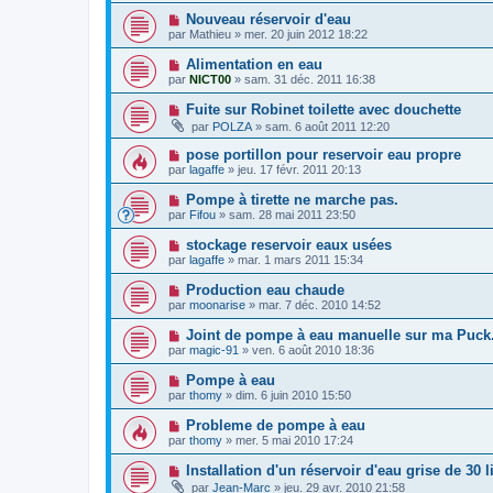
Nouveau réservoir d'eau
par
Mathieu
»
mer. 20 juin 2012 18:22
Alimentation en eau
par
NICT00
»
sam. 31 déc. 2011 16:38
Fuite sur Robinet toilette avec douchette
par
POLZA
»
sam. 6 août 2011 12:20
pose portillon pour reservoir eau propre
par
lagaffe
»
jeu. 17 févr. 2011 20:13
Pompe à tirette ne marche pas.
par
Fifou
»
sam. 28 mai 2011 23:50
stockage reservoir eaux usées
par
lagaffe
»
mar. 1 mars 2011 15:34
Production eau chaude
par
moonarise
»
mar. 7 déc. 2010 14:52
Joint de pompe à eau manuelle sur ma Puck.
par
magic-91
»
ven. 6 août 2010 18:36
Pompe à eau
par
thomy
»
dim. 6 juin 2010 15:50
Probleme de pompe à eau
par
thomy
»
mer. 5 mai 2010 17:24
Installation d'un réservoir d'eau grise de 30 l
par
Jean-Marc
»
jeu. 29 avr. 2010 21:58