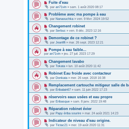
Fuite d'eau
par
an71vin
»
sam. 1 août 2020 08:17
Problème avec ma pompe à eau
par
Nanaouchka
»
ven. 9 févr. 2024 19:52
Changement robinet
par
Serbuc
»
ven. 8 déc. 2023 12:16
Demontage de ce robinet ?
par
Jeanfifi
»
mar. 26 sept. 2023 12:21
Pompe à eau faible...
par
an71vin
»
jeu. 27 juil. 2023 17:29
Changement lavabo
par
Tokata
»
lun. 10 août 2020 11:42
Robinet Eau froide avec contacteur
par
Donkata
»
mer. 26 sept. 2018 16:38
Remplacement cartouche mitigeur salle de b
par
Eribalain67
»
sam. 11 juin 2022 17:23
réservoirs eaux usées et eau propre
par
Eribasque
»
sam. 8 janv. 2022 19:48
Réparation robinet évier
par
Papy ériba sourire
»
mar. 24 août 2021 14:23
Indicateur de niveau d'eau origine.
par
Tictac21
»
mer. 19 août 2020 11:31