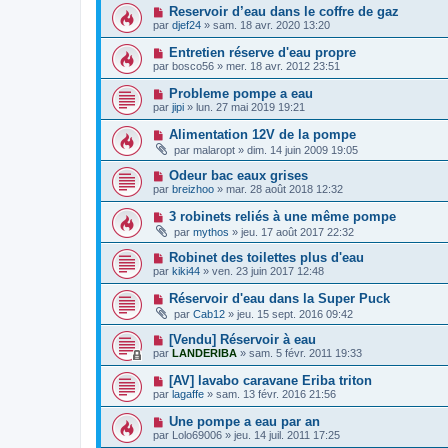
Reservoir d’eau dans le coffre de gaz
par
djef24
»
sam. 18 avr. 2020 13:20
Entretien réserve d'eau propre
par
bosco56
»
mer. 18 avr. 2012 23:51
Probleme pompe a eau
par
jipi
»
lun. 27 mai 2019 19:21
Alimentation 12V de la pompe
par
malaropt
»
dim. 14 juin 2009 19:05
Odeur bac eaux grises
par
breizhoo
»
mar. 28 août 2018 12:32
3 robinets reliés à une même pompe
par
mythos
»
jeu. 17 août 2017 22:32
Robinet des toilettes plus d'eau
par
kiki44
»
ven. 23 juin 2017 12:48
Réservoir d'eau dans la Super Puck
par
Cab12
»
jeu. 15 sept. 2016 09:42
[Vendu] Réservoir à eau
par
LANDERIBA
»
sam. 5 févr. 2011 19:33
[AV] lavabo caravane Eriba triton
par
lagaffe
»
sam. 13 févr. 2016 21:56
Une pompe a eau par an
par
Lolo69006
»
jeu. 14 juil. 2011 17:25