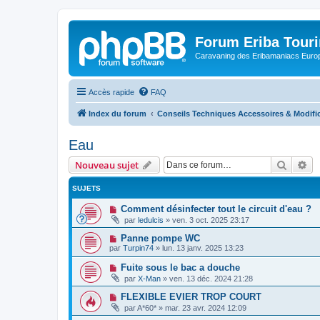
Forum Eriba Tour
Caravaning des Eribamaniacs Euro
Accès rapide
FAQ
Index du forum
Conseils Techniques Accessoires & Modifi
Eau
Recher
Re
Nouveau sujet
SUJETS
Comment désinfecter tout le circuit d'eau ?
par
ledulcis
»
ven. 3 oct. 2025 23:17
Panne pompe WC
par
Turpin74
»
lun. 13 janv. 2025 13:23
Fuite sous le bac a douche
par
X-Man
»
ven. 13 déc. 2024 21:28
FLEXIBLE EVIER TROP COURT
par
A*60*
»
mar. 23 avr. 2024 12:09