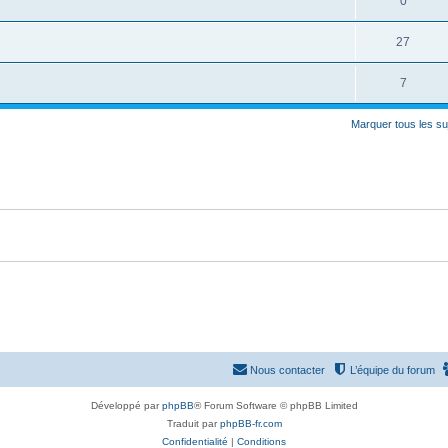
R
0
s
p
s
n
é
e
o
R
27
s
p
s
n
é
e
o
R
7
s
p
s
n
é
e
o
Marquer tous les s
s
p
s
n
e
o
s
s
n
e
s
s
e
s
Nous contacter
L’équipe du forum
Développé par
phpBB
® Forum Software © phpBB Limited
Traduit par
phpBB-fr.com
Confidentialité
|
Conditions