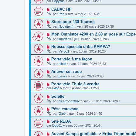
par
Papyrus
»
dim. 4 mai 2025 14:20
CADAC HP
par
Patt
»
dim. 4 mai 2025 14:49
Store pour 430 Touring
par
filopatte44
»
ven. 28 mars 2025 17:39
Mon Omnistor 4200 en 2.60 m posé sur Expe
par
lucien79
»
jeu. 19 déc. 2024 01:03
Housse spéciale eriba KAMPA?
par
Véro81
»
jeu. 13 juin 2019 10:26
Porte vélo à ma façon
par
nihali
»
sam. 14 déc. 2024 15:43
Antivol sur roue
par
Levi's
»
lun. 17 juin 2024 09:40
Porte vélo Thule à vendre
par
Gipé
»
mar. 14 janv. 2025 17:50
Solette
par
electronn2002
»
sam. 21 déc. 2024 20:09
Pèse caravane
par
Gipé
»
mer. 9 oct. 2024 14:40
Site REDA
par
Ddu01
»
sam. 30 nov. 2024 20:44
Auvent Kampa gonflable > Eriba Triton modè