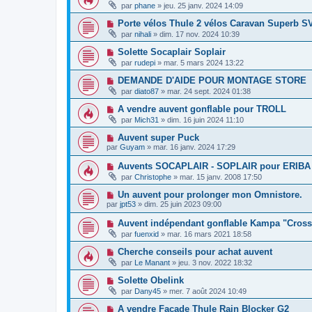
par
phane
»
jeu. 25 janv. 2024 14:09
Porte vélos Thule 2 vélos Caravan Superb S
par
nihali
»
dim. 17 nov. 2024 10:39
Solette Socaplair Soplair
par
rudepi
»
mar. 5 mars 2024 13:22
DEMANDE D'AIDE POUR MONTAGE STORE
par
diato87
»
mar. 24 sept. 2024 01:38
A vendre auvent gonflable pour TROLL
par
Mich31
»
dim. 16 juin 2024 11:10
Auvent super Puck
par
Guyam
»
mar. 16 janv. 2024 17:29
Auvents SOCAPLAIR - SOPLAIR pour ERIBA
par
Christophe
»
mar. 15 janv. 2008 17:50
Un auvent pour prolonger mon Omnistore.
par
jpt53
»
dim. 25 juin 2023 09:00
Auvent indépendant gonflable Kampa "Cross
par
fuenxid
»
mar. 16 mars 2021 18:58
Cherche conseils pour achat auvent
par
Le Manant
»
jeu. 3 nov. 2022 18:32
Solette Obelink
par
Dany45
»
mer. 7 août 2024 10:49
A vendre Façade Thule Rain Blocker G2