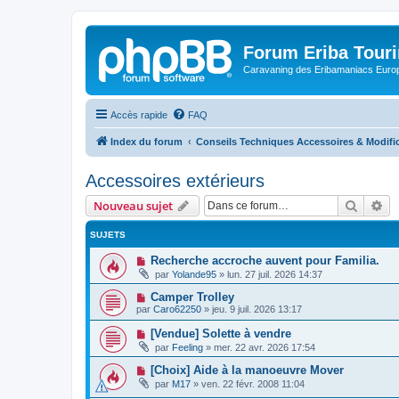
Forum Eriba Tour
Caravaning des Eribamaniacs Euro
Accès rapide
FAQ
Index du forum
Conseils Techniques Accessoires & Modifi
Accessoires extérieurs
Recher
Re
Nouveau sujet
SUJETS
Recherche accroche auvent pour Familia.
par
Yolande95
»
lun. 27 juil. 2026 14:37
Camper Trolley
par
Caro62250
»
jeu. 9 juil. 2026 13:17
[Vendue] Solette à vendre
par
Feeling
»
mer. 22 avr. 2026 17:54
[Choix] Aide à la manoeuvre Mover
par
M17
»
ven. 22 févr. 2008 11:04