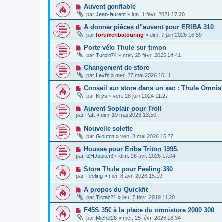
Auvent gonflable
par
Jean-laurent
»
lun. 1 févr. 2021 17:20
A donner pièces d"auvent pour ERIBA 310
par
forumeribatouring
»
dim. 7 juin 2026 16:59
Porte vélo Thule sur timon
par
Turpin74
»
mar. 25 févr. 2025 14:41
Changement de store
par
Levi's
»
mer. 27 mai 2026 10:11
Conseil sur store dans un sac : Thule Omnis
par
Krys
»
ven. 28 juin 2024 11:27
Auvent Soplair pour Troll
par
Patt
»
dim. 10 mai 2026 13:50
Nouvelle solette
par
Glouton
»
ven. 8 mai 2026 15:27
Housse pour Eriba Triton 1995.
par
IZHJupiter3
»
dim. 26 avr. 2026 17:04
Store Thule pour Feeling 380
par
Feeling
»
mer. 8 avr. 2026 15:19
A propos du Quickfit
par
Tictac21
»
jeu. 7 févr. 2019 11:20
F45S 350 à la place du omnistore 2000 300
par
Michel26
»
mer. 25 févr. 2026 18:34