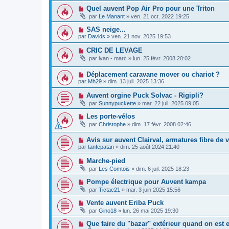
Quel auvent Pop Air Pro pour une Triton
par
Le Manant
»
ven. 21 oct. 2022 19:25
SAS neige...
par
Davids
»
ven. 21 nov. 2025 19:53
CRIC DE LEVAGE
par
ivan - marc
»
lun. 25 févr. 2008 20:02
Déplacement caravane mover ou chariot ?
par
Mh29
»
dim. 13 juil. 2025 13:36
Auvent orgine Puck Solvac - Rigipli?
par
Sunnypuckette
»
mar. 22 juil. 2025 09:05
Les porte-vélos
par
Christophe
»
dim. 17 févr. 2008 02:46
Avis sur auvent Clairval, armatures fibre de v
par
tanfepatan
»
dim. 25 août 2024 21:40
Marche-pied
par
Les Comtois
»
dim. 6 juil. 2025 18:23
Pompe électrique pour Auvent kampa
par
Tictac21
»
mar. 3 juin 2025 15:56
Vente auvent Eriba Puck
par
Gino18
»
lun. 26 mai 2025 19:30
Que faire du "bazar" extérieur quand on est 