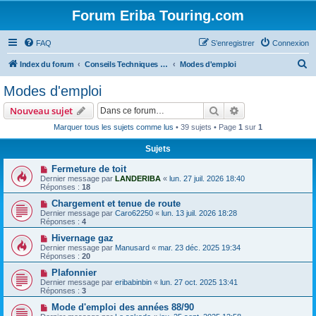
Forum Eriba Touring.com
FAQ
S’enregistrer
Connexion
R
Index du forum
Conseils Techniques Accessoires & Modifications
Modes d'emploi
e
Modes d'emploi
c
Rechercher
Recherche avanc
Nouveau sujet
h
Marquer tous les sujets comme lus
• 39 sujets • Page
1
sur
1
e
Sujets
r
c
Fermeture de toit
Dernier message par
LANDERIBA
«
lun. 27 juil. 2026 18:40
h
Réponses :
18
e
Chargement et tenue de route
Dernier message par
Caro62250
«
lun. 13 juil. 2026 18:28
r
Réponses :
4
Hivernage gaz
Dernier message par
Manusard
«
mar. 23 déc. 2025 19:34
Réponses :
20
Plafonnier
Dernier message par
eribabinbin
«
lun. 27 oct. 2025 13:41
Réponses :
3
Mode d'emploi des années 88/90