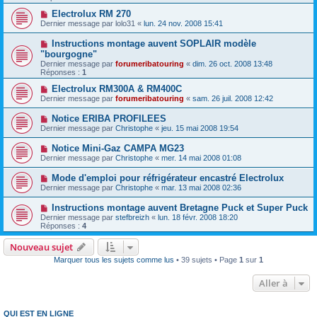
Electrolux RM 270
Dernier message par
lolo31
«
lun. 24 nov. 2008 15:41
Instructions montage auvent SOPLAIR modèle
"bourgogne"
Dernier message par
forumeribatouring
«
dim. 26 oct. 2008 13:48
Réponses :
1
Electrolux RM300A & RM400C
Dernier message par
forumeribatouring
«
sam. 26 juil. 2008 12:42
Notice ERIBA PROFILEES
Dernier message par
Christophe
«
jeu. 15 mai 2008 19:54
Notice Mini-Gaz CAMPA MG23
Dernier message par
Christophe
«
mer. 14 mai 2008 01:08
Mode d'emploi pour réfrigérateur encastré Electrolux
Dernier message par
Christophe
«
mar. 13 mai 2008 02:36
Instructions montage auvent Bretagne Puck et Super Puck
Dernier message par
stefbreizh
«
lun. 18 févr. 2008 18:20
Réponses :
4
Nouveau sujet
Marquer tous les sujets comme lus
• 39 sujets • Page
1
sur
1
Aller à
QUI EST EN LIGNE