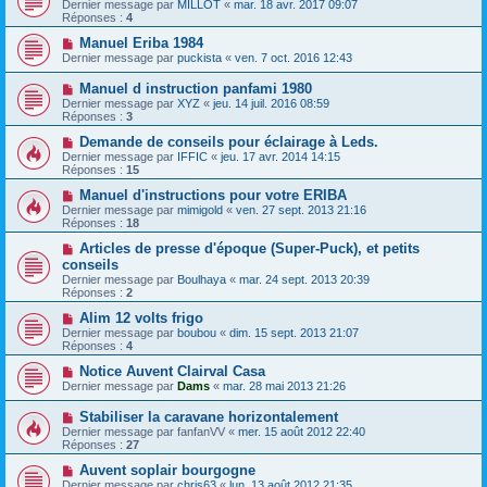
Dernier message par
MILLOT
«
mar. 18 avr. 2017 09:07
Réponses :
4
Manuel Eriba 1984
Dernier message par
puckista
«
ven. 7 oct. 2016 12:43
Manuel d instruction panfami 1980
Dernier message par
XYZ
«
jeu. 14 juil. 2016 08:59
Réponses :
3
Demande de conseils pour éclairage à Leds.
Dernier message par
IFFIC
«
jeu. 17 avr. 2014 14:15
Réponses :
15
Manuel d'instructions pour votre ERIBA
Dernier message par
mimigold
«
ven. 27 sept. 2013 21:16
Réponses :
18
Articles de presse d'époque (Super-Puck), et petits
conseils
Dernier message par
Boulhaya
«
mar. 24 sept. 2013 20:39
Réponses :
2
Alim 12 volts frigo
Dernier message par
boubou
«
dim. 15 sept. 2013 21:07
Réponses :
4
Notice Auvent Clairval Casa
Dernier message par
Dams
«
mar. 28 mai 2013 21:26
Stabiliser la caravane horizontalement
Dernier message par
fanfanVV
«
mer. 15 août 2012 22:40
Réponses :
27
Auvent soplair bourgogne
Dernier message par
chris63
«
lun. 13 août 2012 21:35