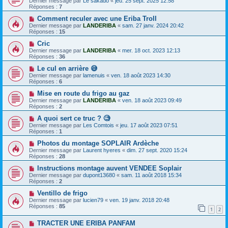
Dernier message par
Le sakado
«
jeu. 25 sept. 2025 12:58
Réponses :
7
Comment reculer avec une Eriba Troll
Dernier message par
LANDERIBA
«
sam. 27 janv. 2024 20:42
Réponses :
15
Cric
Dernier message par
LANDERIBA
«
mer. 18 oct. 2023 12:13
Réponses :
36
Le cul en arrière 😅
Dernier message par
lamenuis
«
ven. 18 août 2023 14:30
Réponses :
6
Mise en route du frigo au gaz
Dernier message par
LANDERIBA
«
ven. 18 août 2023 09:49
Réponses :
2
A quoi sert ce truc ? 🧐
Dernier message par
Les Comtois
«
jeu. 17 août 2023 07:51
Réponses :
1
Photos du montage SOPLAIR Ardèche
Dernier message par
Laurent hyeres
«
dim. 27 sept. 2020 15:24
Réponses :
28
Instructions montage auvent VENDEE Soplair
Dernier message par
dupont13680
«
sam. 11 août 2018 15:34
Réponses :
2
Ventillo de frigo
Dernier message par
lucien79
«
ven. 19 janv. 2018 20:48
Réponses :
85
1
2
TRACTER UNE ERIBA PANFAM