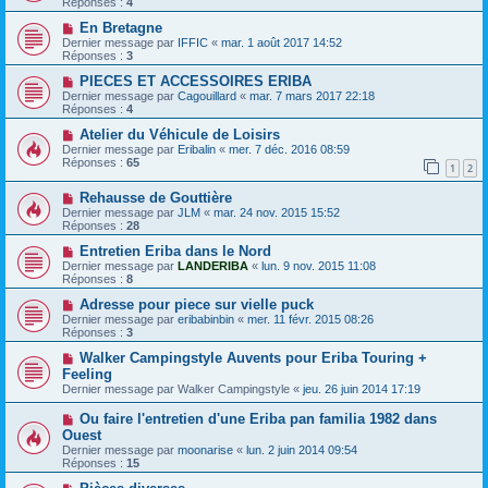
Réponses :
4
En Bretagne
Dernier message par
IFFIC
«
mar. 1 août 2017 14:52
Réponses :
3
PIECES ET ACCESSOIRES ERIBA
Dernier message par
Cagouillard
«
mar. 7 mars 2017 22:18
Réponses :
4
Atelier du Véhicule de Loisirs
Dernier message par
Eribalin
«
mer. 7 déc. 2016 08:59
Réponses :
65
1
2
Rehausse de Gouttière
Dernier message par
JLM
«
mar. 24 nov. 2015 15:52
Réponses :
28
Entretien Eriba dans le Nord
Dernier message par
LANDERIBA
«
lun. 9 nov. 2015 11:08
Réponses :
8
Adresse pour piece sur vielle puck
Dernier message par
eribabinbin
«
mer. 11 févr. 2015 08:26
Réponses :
3
Walker Campingstyle Auvents pour Eriba Touring +
Feeling
Dernier message par
Walker Campingstyle
«
jeu. 26 juin 2014 17:19
Ou faire l'entretien d'une Eriba pan familia 1982 dans
Ouest
Dernier message par
moonarise
«
lun. 2 juin 2014 09:54
Réponses :
15