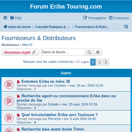
Forum Eriba Touring.com
FAQ
S’enregistrer
Connexion
R
Index du forum
Conseils Pratiques & Art de voyager
Fournisseurs & Distributeurs
e
Fournisseurs & Distributeurs
c
Modérateur :
Mine75
h
Rechercher
Recherche avanc
Nouveau sujet
e
1
2
Suivante
Marquer tous les sujets comme lus
• 57 sujets
r
c
Sujets
h
Entretien Eriba en Isère 38
e
Dernier message par
Les Comtois
«
mar. 28 avr. 2026 13:25
Réponses :
7
r
Recherche agent ou concessionnaire Eriba dans ou
proche du Var
Dernier message par
Eribalin
«
mer. 25 sept. 2024 07:09
Réponses :
3
Quel bricolo/atelier Eriba vers Toulouse ?
Dernier message par
Pierocha
«
lun. 5 août 2024 16:45
Réponses :
6
Recherche baie avant droite Triton