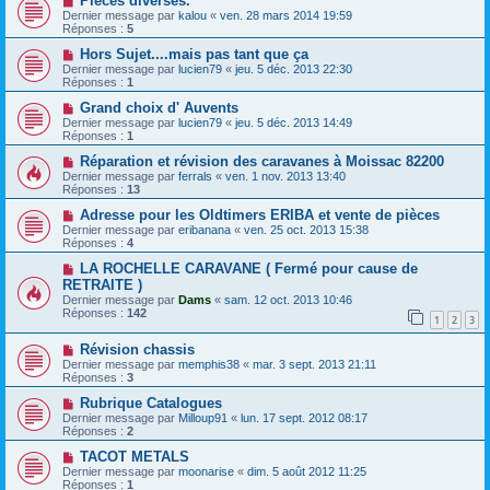
Pièces diverses.
Dernier message par
kalou
«
ven. 28 mars 2014 19:59
Réponses :
5
Hors Sujet....mais pas tant que ça
Dernier message par
lucien79
«
jeu. 5 déc. 2013 22:30
Réponses :
1
Grand choix d' Auvents
Dernier message par
lucien79
«
jeu. 5 déc. 2013 14:49
Réponses :
1
Réparation et révision des caravanes à Moissac 82200
Dernier message par
ferrals
«
ven. 1 nov. 2013 13:40
Réponses :
13
Adresse pour les Oldtimers ERIBA et vente de pièces
Dernier message par
eribanana
«
ven. 25 oct. 2013 15:38
Réponses :
4
LA ROCHELLE CARAVANE ( Fermé pour cause de
RETRAITE )
Dernier message par
Dams
«
sam. 12 oct. 2013 10:46
Réponses :
142
1
2
3
Révision chassis
Dernier message par
memphis38
«
mar. 3 sept. 2013 21:11
Réponses :
3
Rubrique Catalogues
Dernier message par
Milloup91
«
lun. 17 sept. 2012 08:17
Réponses :
2
TACOT METALS
Dernier message par
moonarise
«
dim. 5 août 2012 11:25
Réponses :
1