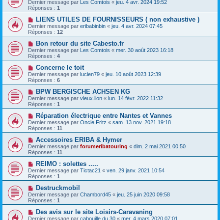
Dernier message par
Les Comtois
«
jeu. 4 avr. 2024 19:52
Réponses :
1
LIENS UTILES DE FOURNISSEURS ( non exhaustive )
Dernier message par
eribabinbin
«
jeu. 4 avr. 2024 07:45
Réponses :
12
Bon retour du site Cabesto.fr
Dernier message par
Les Comtois
«
mer. 30 août 2023 16:18
Réponses :
4
Concerne le toit
Dernier message par
lucien79
«
jeu. 10 août 2023 12:39
Réponses :
6
BPW BERGISCHE ACHSEN KG
Dernier message par
vieux.lion
«
lun. 14 févr. 2022 11:32
Réponses :
1
Réparation électrique entre Nantes et Vannes
Dernier message par
Oncle Fritz
«
sam. 13 nov. 2021 19:18
Réponses :
11
Accessoires ERIBA & Hymer
Dernier message par
forumeribatouring
«
dim. 2 mai 2021 00:50
Réponses :
11
REIMO : solettes .....
Dernier message par
Tictac21
«
ven. 29 janv. 2021 10:54
Réponses :
1
Destruckmobil
Dernier message par
Chambord45
«
jeu. 25 juin 2020 09:58
Réponses :
1
Des avis sur le site Loisirs-Caravaning
Dernier message par
cabouille du 30
«
mer. 4 mars 2020 07:01