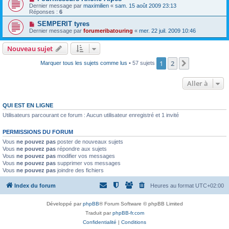
Dernier message par
maximilien
«
sam. 15 août 2009 23:13
Réponses :
6
SEMPERIT tyres
Dernier message par
forumeribatouring
«
mer. 22 juil. 2009 10:46
Nouveau sujet
1
2
Suivante
Marquer tous les sujets comme lus
• 57 sujets
Aller à
QUI EST EN LIGNE
Utilisateurs parcourant ce forum : Aucun utilisateur enregistré et 1 invité
PERMISSIONS DU FORUM
Vous
ne pouvez pas
poster de nouveaux sujets
Vous
ne pouvez pas
répondre aux sujets
Vous
ne pouvez pas
modifier vos messages
Vous
ne pouvez pas
supprimer vos messages
Vous
ne pouvez pas
joindre des fichiers
Index du forum
Heures au format
UTC+02:00
Développé par
phpBB
® Forum Software © phpBB Limited
Traduit par
phpBB-fr.com
Confidentialité
|
Conditions