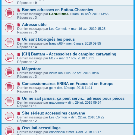
Réponses :
9
Bonnes adresses en Poitou-Charentes
Dernier message par
LANDERIBA
«
sam. 10 août 2019 13:55
Réponses :
3
Adresse utile
Dernier message par
Les Comtois
«
mar. 16 avr. 2019 15:25
Réponses :
3
Où sont fabriqués les pneus
Dernier message par
francis68
«
mer. 6 mars 2019 09:55
Réponses :
4
[CH] Bantam - Accessoires de camping caravaning
Dernier message par
M17
«
mar. 27 nov. 2018 10:31
Réponses :
2
Mégastore
Dernier message par
vieux.lion
«
lun. 22 oct. 2018 18:07
Réponses :
3
Concessionnaires ERIBA en France et en Europe
Dernier message par
gcl
«
dim. 30 sept. 2018 11:11
Réponses :
5
On ne sait jamais, ça peut servir... adresse pour pièces
Dernier message par
mapomme
«
dim. 29 juil. 2018 09:34
Réponses :
1
Site sérieux accessoires caravane
Dernier message par
Les Comtois
«
dim. 22 juil. 2018 16:22
Réponses :
2
Osculati accastillage
Dernier message par
eribabinbin
«
mer. 4 avr. 2018 18:17